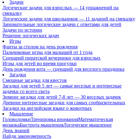
Задачи
Логические задачи для взрослых — 14 упражнений на
смекалку
Логические задачи для школьников — 11 заданий на смекалку
Занимательные логические задачи с ответами для детей
Задачи по истории
Решение логических задач
Игры
Фанты за столом на день рождения
Пальчиковые игры для малышей от 1 года
Сценарий пиратской вечеринки для взрослых
Игры для детей во время прогулки
День рождения кота — сценарий для веселого праздника
Загадки
Смешные загадки для квестов
Загадки для детей 5 лет — самые веселые и интересные
задачки со всего света
Зимние загадки для детей 7-8 лет — 30 веселых задачек
Древние интересные загадки для самых сообразительных
Загадки на английском языке о животных
Мышление
Головоломки
Тренировка внимания
Математическая
мозаика
Быстрота мышления
Логическое мышление
День знаний
Найди закономерность