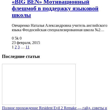
«BIG BEN» Мотивационный
флешмоб в поддержку языковой
школы
Овчаренко Наталья Александровна учитель английского
языка Феодосийская специализированная школа №2…
0
5k
0
23 февраля, 2015
1
2
3
…
11
Последние статьи
Полное прохождение Resident Evil 2 Remake — гайд, советы и