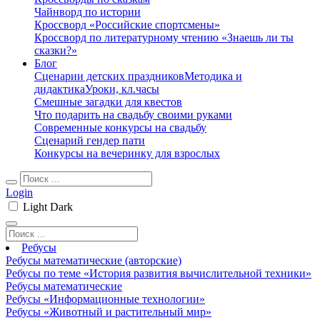
Чайнворд по истории
Кроссворд «Российские спортсмены»
Кроссворд по литературному чтению «Знаешь ли ты
сказки?»
Блог
Сценарии детских праздников
Методика и
дидактика
Уроки, кл.часы
Смешные загадки для квестов
Что подарить на свадьбу своими руками
Современные конкурсы на свадьбу
Сценарий гендер пати
Конкурсы на вечеринку для взрослых
Login
Light
Dark
Ребусы
Ребусы математические (авторские)
Ребусы по теме «История развития вычислительной техники»
Ребусы математические
Ребусы «Информационные технологии»
Ребусы «Животный и растительный мир»