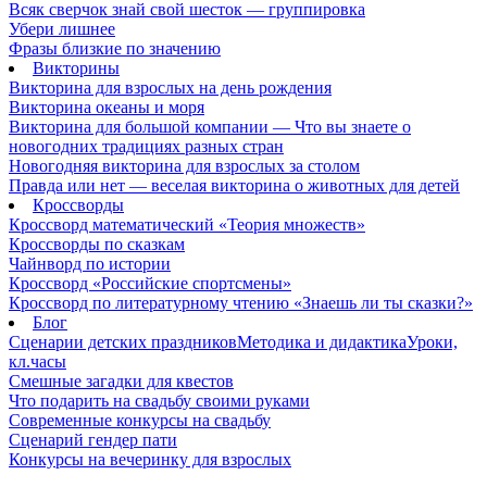
Всяк сверчок знай свой шесток — группировка
Убери лишнее
Фразы близкие по значению
Викторины
Викторина для взрослых на день рождения
Викторина океаны и моря
Викторина для большой компании — Что вы знаете о
новогодних традициях разных стран
Новогодняя викторина для взрослых за столом
Правда или нет — веселая викторина о животных для детей
Кроссворды
Кроссворд математический «Теория множеств»
Кроссворды по сказкам
Чайнворд по истории
Кроссворд «Российские спортсмены»
Кроссворд по литературному чтению «Знаешь ли ты сказки?»
Блог
Сценарии детских праздников
Методика и дидактика
Уроки,
кл.часы
Смешные загадки для квестов
Что подарить на свадьбу своими руками
Современные конкурсы на свадьбу
Сценарий гендер пати
Конкурсы на вечеринку для взрослых