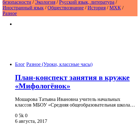
безопасности
/
Экология
/
Русский язык, литература
/
Иностранный язык
/
Обществознание
/
История
/
МХК
/
Разное
Блог
Разное (Уроки, классные часы)
План-конспект занятия в кружке
«Мифологёнок»
Мошарова Татьяна Ивановна учитель начальных
классов МБОУ «Средняя общеобразовательная школа…
0
5k
0
6 августа, 2017