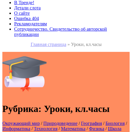
В Тренде!
Детали слота
О сайте
Ошибка 404
Рекламодателям
Сотрудничество. Свидетельство об авторской
публикации
Главная страница
»
Уроки, кл.часы
Рубрика:
Уроки, кл.часы
Окружающий мир
/
Природоведение
/
География
/
Биология
/
Информатика
/
Технология
/
Математика
/
Физика
/
Школа