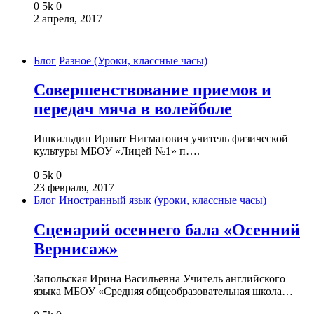
0
5k
0
2 апреля, 2017
Блог
Разное (Уроки, классные часы)
Совершенствование приемов и
передач мяча в волейболе
Ишкильдин Иршат Нигматович учитель физической
культуры МБОУ «Лицей №1» п….
0
5k
0
23 февраля, 2017
Блог
Иностранный язык (уроки, классные часы)
Сценарий осеннего бала «Осенний
Вернисаж»
Запольская Ирина Васильевна Учитель английского
языка МБОУ «Средняя общеобразовательная школа…