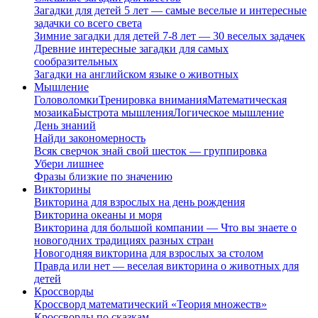
Загадки для детей 5 лет — самые веселые и интересные
задачки со всего света
Зимние загадки для детей 7-8 лет — 30 веселых задачек
Древние интересные загадки для самых
сообразительных
Загадки на английском языке о животных
Мышление
Головоломки
Тренировка внимания
Математическая
мозаика
Быстрота мышления
Логическое мышление
День знаний
Найди закономерность
Всяк сверчок знай свой шесток — группировка
Убери лишнее
Фразы близкие по значению
Викторины
Викторина для взрослых на день рождения
Викторина океаны и моря
Викторина для большой компании — Что вы знаете о
новогодних традициях разных стран
Новогодняя викторина для взрослых за столом
Правда или нет — веселая викторина о животных для
детей
Кроссворды
Кроссворд математический «Теория множеств»
Кроссворды по сказкам