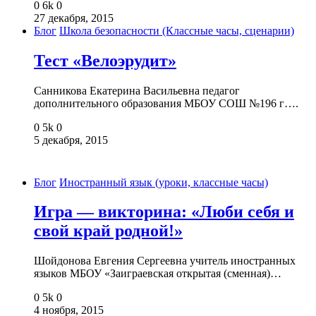
0
6k
0
27 декабря, 2015
Блог
Школа безопасности (Классные часы, сценарии)
Тест «Велоэрудит»
Санникова Екатерина Васильевна педагог
дополнительного образования МБОУ СОШ №196 г….
0
5k
0
5 декабря, 2015
Блог
Иностранный язык (уроки, классные часы)
Игра — викторина: «Люби себя и
свой край родной!»
Шойдонова Евгения Сергеевна учитель иностранных
языков МБОУ «Заиграевская открытая (сменная)…
0
5k
0
4 ноября, 2015