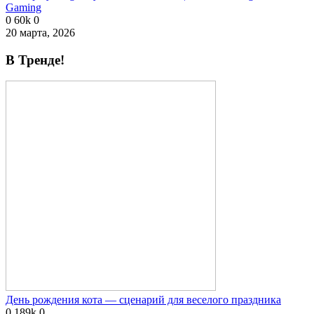
Gaming
0
60k
0
20 марта, 2026
В Тренде!
День рождения кота — сценарий для веселого праздника
0
189k
0