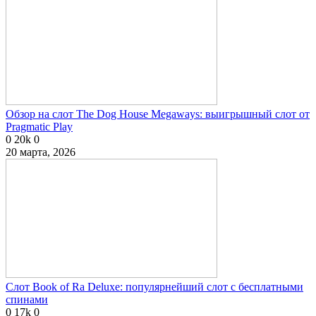
Обзор на слот The Dog House Megaways: выигрышный слот от
Pragmatic Play
0
20k
0
20 марта, 2026
Слот Book of Ra Deluxe: популярнейший слот с бесплатными
спинами
0
17k
0