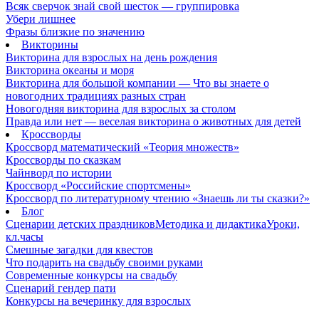
Всяк сверчок знай свой шесток — группировка
Убери лишнее
Фразы близкие по значению
Викторины
Викторина для взрослых на день рождения
Викторина океаны и моря
Викторина для большой компании — Что вы знаете о
новогодних традициях разных стран
Новогодняя викторина для взрослых за столом
Правда или нет — веселая викторина о животных для детей
Кроссворды
Кроссворд математический «Теория множеств»
Кроссворды по сказкам
Чайнворд по истории
Кроссворд «Российские спортсмены»
Кроссворд по литературному чтению «Знаешь ли ты сказки?»
Блог
Сценарии детских праздников
Методика и дидактика
Уроки,
кл.часы
Смешные загадки для квестов
Что подарить на свадьбу своими руками
Современные конкурсы на свадьбу
Сценарий гендер пати
Конкурсы на вечеринку для взрослых