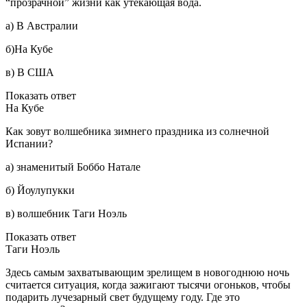
“прозрачной” жизни как утекающая вода.
а) В Австралии
б)На Кубе
в) В США
Показать ответ
На Кубе
Как зовут волшебника зимнего праздника из солнечной
Испании?
а) знаменитый
Боббо Натале
б) Й
оулупукки
в)
волшебник Таги Ноэль
Показать ответ
Таги Ноэль
Здесь самым захватывающим зрелищем в новогоднюю ночь
считается ситуация, когда зажигают тысячи огоньков, чтобы
подарить лучезарный свет будущему году. Где это