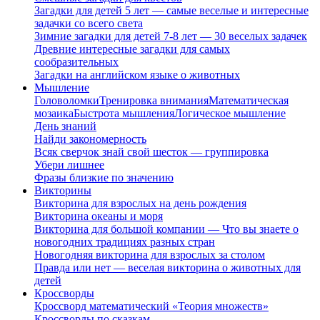
Загадки для детей 5 лет — самые веселые и интересные
задачки со всего света
Зимние загадки для детей 7-8 лет — 30 веселых задачек
Древние интересные загадки для самых
сообразительных
Загадки на английском языке о животных
Мышление
Головоломки
Тренировка внимания
Математическая
мозаика
Быстрота мышления
Логическое мышление
День знаний
Найди закономерность
Всяк сверчок знай свой шесток — группировка
Убери лишнее
Фразы близкие по значению
Викторины
Викторина для взрослых на день рождения
Викторина океаны и моря
Викторина для большой компании — Что вы знаете о
новогодних традициях разных стран
Новогодняя викторина для взрослых за столом
Правда или нет — веселая викторина о животных для
детей
Кроссворды
Кроссворд математический «Теория множеств»
Кроссворды по сказкам