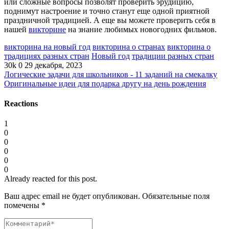
или сложные вопросы позволят проверить эрудицию,
поднимут настроение и точно станут еще одной приятной
праздничной традицией. А еще вы можете проверить себя в
нашей
викторине
на знание любимых новогодних фильмов.
викторина на новый год
викторина о странах
викторина о
традициях разных стран
Новый год
традиции разных стран
30k
0
29 декабря, 2023
Логические задачи для школьников - 11 заданий на смекалку
Оригинальные идеи для подарка другу на день рождения
Reactions
1
0
0
0
0
0
Already reacted for this post.
Ваш адрес email не будет опубликован.
Обязательные поля
помечены
*