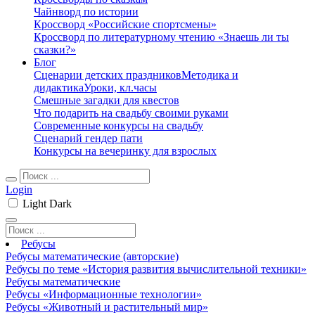
Чайнворд по истории
Кроссворд «Российские спортсмены»
Кроссворд по литературному чтению «Знаешь ли ты
сказки?»
Блог
Сценарии детских праздников
Методика и
дидактика
Уроки, кл.часы
Смешные загадки для квестов
Что подарить на свадьбу своими руками
Современные конкурсы на свадьбу
Сценарий гендер пати
Конкурсы на вечеринку для взрослых
Login
Light
Dark
Ребусы
Ребусы математические (авторские)
Ребусы по теме «История развития вычислительной техники»
Ребусы математические
Ребусы «Информационные технологии»
Ребусы «Животный и растительный мир»