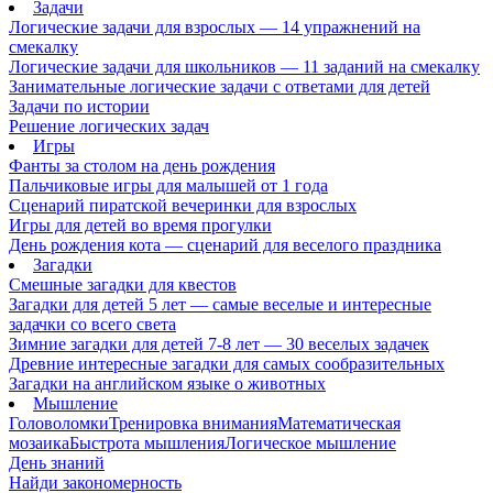
Задачи
Логические задачи для взрослых — 14 упражнений на
смекалку
Логические задачи для школьников — 11 заданий на смекалку
Занимательные логические задачи с ответами для детей
Задачи по истории
Решение логических задач
Игры
Фанты за столом на день рождения
Пальчиковые игры для малышей от 1 года
Сценарий пиратской вечеринки для взрослых
Игры для детей во время прогулки
День рождения кота — сценарий для веселого праздника
Загадки
Смешные загадки для квестов
Загадки для детей 5 лет — самые веселые и интересные
задачки со всего света
Зимние загадки для детей 7-8 лет — 30 веселых задачек
Древние интересные загадки для самых сообразительных
Загадки на английском языке о животных
Мышление
Головоломки
Тренировка внимания
Математическая
мозаика
Быстрота мышления
Логическое мышление
День знаний
Найди закономерность