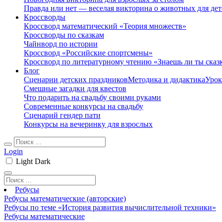
Правда или нет — веселая викторина о животных для дет
Кроссворды
Кроссворд математический «Теория множеств»
Кроссворды по сказкам
Чайнворд по истории
Кроссворд «Российские спортсмены»
Кроссворд по литературному чтению «Знаешь ли ты сказ
Блог
Сценарии детских праздников
Методика и дидактика
Урок
Смешные загадки для квестов
Что подарить на свадьбу своими руками
Современные конкурсы на свадьбу
Сценарий гендер пати
Конкурсы на вечеринку для взрослых
Login
Light
Dark
Ребусы
Ребусы математические (авторские)
Ребусы по теме «История развития вычислительной техники»
Ребусы математические