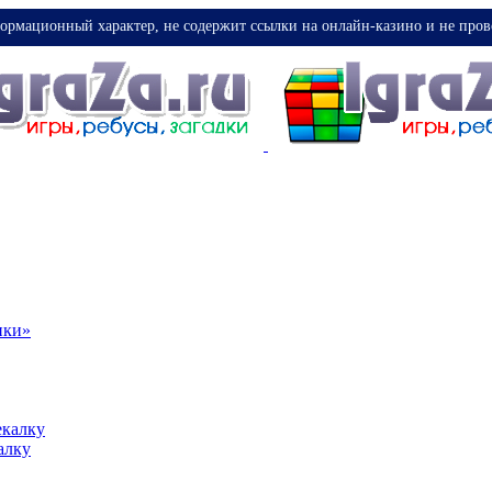
ормационный характер, не содержит ссылки на онлайн-казино и не пров
ики»
екалку
алку