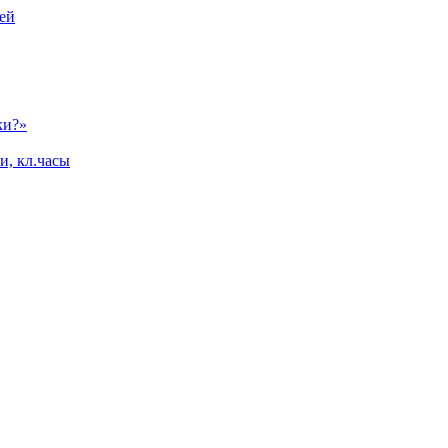
ей
ки?»
и, кл.часы