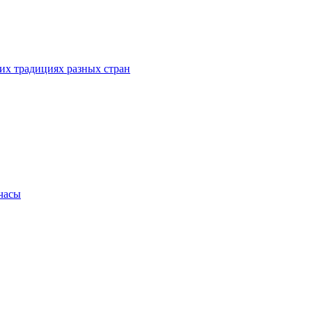
их традициях разных стран
.часы