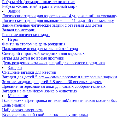
Ребусы «Информационные технологии»
Ребусы «Животный и растительный мир»
Задачи
Логические задачи для взрослых — 14 упражнений на смекалк
Логические задачи для школьников — 11 заданий на смекалку
Занимательные логические задачи с ответами для детей
Задачи по истории
Решение логических задач
Игры
Фанты за столом на день рождения
Пальчиковые игры для малышей от 1 года
Сценарий пиратской вечеринки для взрослых
Игры для детей во время прогулки
День рождения кота — сценарий для веселого праздника
Загадки
Смешные загадки для квестов
Загадки для детей 5 лет — самые веселые и интересные задачки 
Зимние загадки для детей 7-8 лет — 30 веселых задачек
Древние интересные загадки для самых сообразительных
Загадки на английском языке о животных
Мышление
Головоломки
Тренировка внимания
Математическая мозаика
Быс
День знаний
Найди закономерность
Всяк сверчок знай свой шесток — группировка