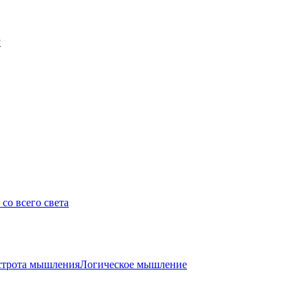
у
со всего света
трота мышления
Логическое мышление