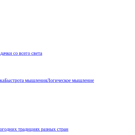
дачки со всего света
ка
Быстрота мышления
Логическое мышление
огодних традициях разных стран