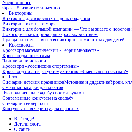
Убери лишнее
Фразы близкие по значению
Викторины
Викторина для взрослых на день рождения
Викторина океаны и моря
Викторина для большой компании — Что вы знаете о новогодн
Новогодняя викторина для взрослых за столом
Правда или нет — веселая викторина о животных для детей
Кроссворды
Кроссворд математический «Теория множеств»
Кроссворды по сказкам
Чайнворд по истории
Кроссворд «Российские спортсмены»
Кроссворд по литературному чтению «Знаешь ли ты сказки?»
Блог
Сценарии детских праздников
Методика и дидактика
Уроки, кл
Смешные загадки для квестов
Что подарить на свадьбу своими руками
Современные конкурсы на свадьбу
Сценарий гендер пати
Конкурсы на вечеринку для взрослых
В Тренде!
Детали слота
О сайте