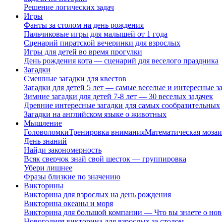
Решение логических задач
Игры
Фанты за столом на день рождения
Пальчиковые игры для малышей от 1 года
Сценарий пиратской вечеринки для взрослых
Игры для детей во время прогулки
День рождения кота — сценарий для веселого праздника
Загадки
Смешные загадки для квестов
Загадки для детей 5 лет — самые веселые и интересные за
Зимние загадки для детей 7-8 лет — 30 веселых задачек
Древние интересные загадки для самых сообразительных
Загадки на английском языке о животных
Мышление
Головоломки
Тренировка внимания
Математическая мозаи
День знаний
Найди закономерность
Всяк сверчок знай свой шесток — группировка
Убери лишнее
Фразы близкие по значению
Викторины
Викторина для взрослых на день рождения
Викторина океаны и моря
Викторина для большой компании — Что вы знаете о нов
Новогодняя викторина для взрослых за столом