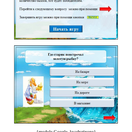
{module Google_kvadrat|none}