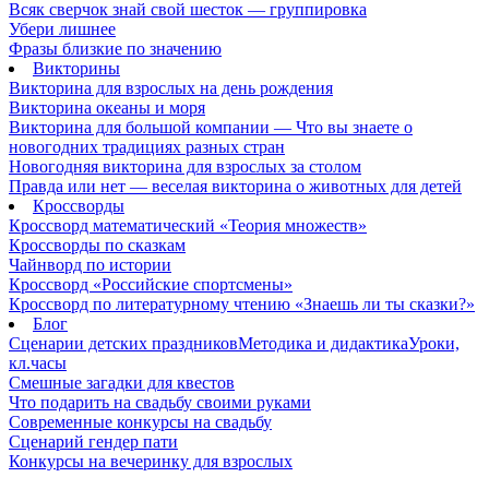
Всяк сверчок знай свой шесток — группировка
Убери лишнее
Фразы близкие по значению
Викторины
Викторина для взрослых на день рождения
Викторина океаны и моря
Викторина для большой компании — Что вы знаете о
новогодних традициях разных стран
Новогодняя викторина для взрослых за столом
Правда или нет — веселая викторина о животных для детей
Кроссворды
Кроссворд математический «Теория множеств»
Кроссворды по сказкам
Чайнворд по истории
Кроссворд «Российские спортсмены»
Кроссворд по литературному чтению «Знаешь ли ты сказки?»
Блог
Сценарии детских праздников
Методика и дидактика
Уроки,
кл.часы
Смешные загадки для квестов
Что подарить на свадьбу своими руками
Современные конкурсы на свадьбу
Сценарий гендер пати
Конкурсы на вечеринку для взрослых