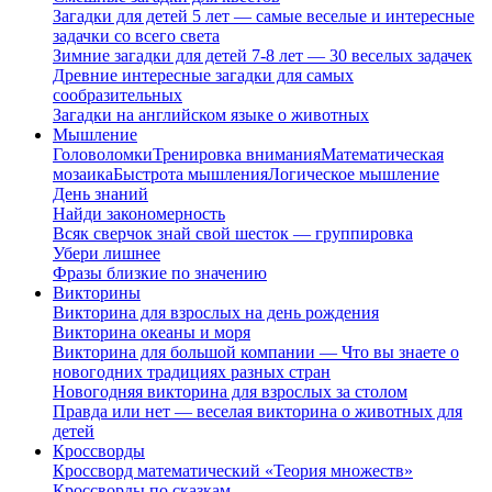
Загадки для детей 5 лет — самые веселые и интересные
задачки со всего света
Зимние загадки для детей 7-8 лет — 30 веселых задачек
Древние интересные загадки для самых
сообразительных
Загадки на английском языке о животных
Мышление
Головоломки
Тренировка внимания
Математическая
мозаика
Быстрота мышления
Логическое мышление
День знаний
Найди закономерность
Всяк сверчок знай свой шесток — группировка
Убери лишнее
Фразы близкие по значению
Викторины
Викторина для взрослых на день рождения
Викторина океаны и моря
Викторина для большой компании — Что вы знаете о
новогодних традициях разных стран
Новогодняя викторина для взрослых за столом
Правда или нет — веселая викторина о животных для
детей
Кроссворды
Кроссворд математический «Теория множеств»
Кроссворды по сказкам