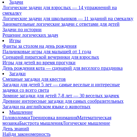
Задачи
Логические задачи для взрослых — 14 упражнений на
смекалку
Логические задачи для школьников — 11 заданий на смекалку
Занимательные логические задачи с ответами для детей
Задачи по истории
Решение логических задач
Игры
Фанты за столом на день рождения
Пальчиковые игры для малышей от 1 года
Сценарий пиратской вечеринки для взрослых
Игры для детей во время прогулки
День рождения кота — сценарий для веселого праздника
Загадки
Смешные загадки для квестов
Загадки для детей 5 лет — самые веселые и интересные
задачки со всего света
Зимние загадки для детей 7-8 лет — 30 веселых задачек
Древние интересные загадки для самых сообразительных
Загадки на английском языке о животных
Мышление
Головоломки
Тренировка внимания
Математическая
мозаика
Быстрота мышления
Логическое мышление
День знаний
Найди закономерность