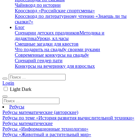
Чайнворд по истории
Кроссворд «Российские спортсмены»
Кроссворд по литературному чтению «Знаешь ли ты
сказки?»
Блог
Сценарии детских праздников
Методика и
дидактика
Уроки, кл.часы
Смешные загадки для квестов
Что подарить на свадьбу своими руками
Современные конкурсы на свадьбу
Сценарий гендер пати
Конкурсы на вечеринку для взрослых
Login
Light
Dark
Ребусы
Ребусы математические (авторские)
Ребусы по теме «История развития вычислительной техники»
Ребусы математические
Ребусы «Информационные технологии»
Ребусы «Животный и растительный мир»