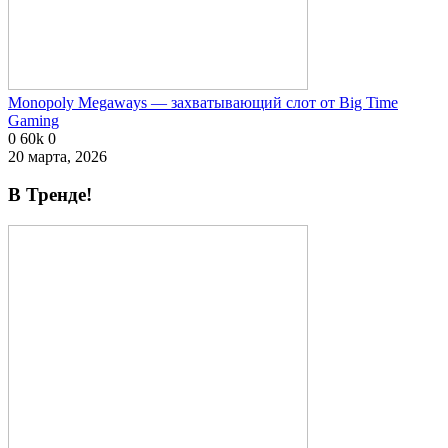
Monopoly Megaways — захватывающий слот от Big Time
Gaming
0
60k
0
20 марта, 2026
В Тренде!