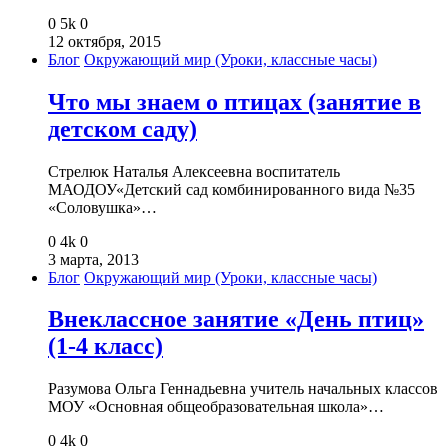
0
5k
0
12 октября, 2015
Блог
Окружающий мир (Уроки, классные часы)
Что мы знаем о птицах (занятие в
детском саду)
Стрелюк Наталья Алексеевна воспитатель
МАОДОУ«Детский сад комбинированного вида №35
«Соловушка»…
0
4k
0
3 марта, 2013
Блог
Окружающий мир (Уроки, классные часы)
Внеклассное занятие «День птиц»
(1-4 класс)
Разумова Ольга Геннадьевна учитель начальных классов
МОУ «Основная общеобразовательная школа»…
0
4k
0