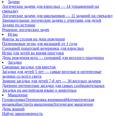
Задачи
Логические задачи для взрослых — 14 упражнений на
смекалку
Логические задачи для школьников — 11 заданий на смекалку
Занимательные логические задачи с ответами для детей
Задачи по истории
Решение логических задач
Игры
Фанты за столом на день рождения
Пальчиковые игры для малышей от 1 года
Сценарий пиратской вечеринки для взрослых
Игры для детей во время прогулки
День рождения кота — сценарий для веселого праздника
Загадки
Смешные загадки для квестов
Загадки для детей 5 лет — самые веселые и интересные
задачки со всего света
Зимние загадки для детей 7-8 лет — 30 веселых задачек
Древние интересные загадки для самых сообразительных
Загадки на английском языке о животных
Мышление
Головоломки
Тренировка внимания
Математическая
мозаика
Быстрота мышления
Логическое мышление
День знаний
Найди закономерность