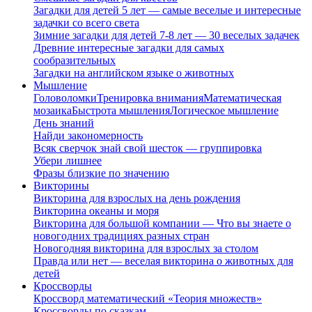
Загадки для детей 5 лет — самые веселые и интересные
задачки со всего света
Зимние загадки для детей 7-8 лет — 30 веселых задачек
Древние интересные загадки для самых
сообразительных
Загадки на английском языке о животных
Мышление
Головоломки
Тренировка внимания
Математическая
мозаика
Быстрота мышления
Логическое мышление
День знаний
Найди закономерность
Всяк сверчок знай свой шесток — группировка
Убери лишнее
Фразы близкие по значению
Викторины
Викторина для взрослых на день рождения
Викторина океаны и моря
Викторина для большой компании — Что вы знаете о
новогодних традициях разных стран
Новогодняя викторина для взрослых за столом
Правда или нет — веселая викторина о животных для
детей
Кроссворды
Кроссворд математический «Теория множеств»
Кроссворды по сказкам