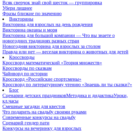
Всяк сверчок знай свой шесток — группировка
Убери лишнее
Фразы близкие по значению
Викторины
Викторина для взрослых на день рождения
Викторина океаны и моря
Викторина для большой компании — Что вы знаете о
новогодних традициях разных стран
Новогодняя викторина для взрослых за столом
Правда или нет — веселая викторина о животных для детей
Кроссворды
Кроссворд математический «Теория множеств»
Кроссворды по сказкам
Чайнворд по истории
Кроссворд «Российские спортсмены»
Кроссворд по литературному чтению «Знаешь ли ты сказки?»
Блог
Сценарии детских праздников
Методика и дидактика
Уроки,
кл.часы
Смешные загадки для квестов
Что подарить на свадьбу своими руками
Современные конкурсы на свадьбу
Сценарий гендер пати
Конкурсы на вечеринку для взрослых