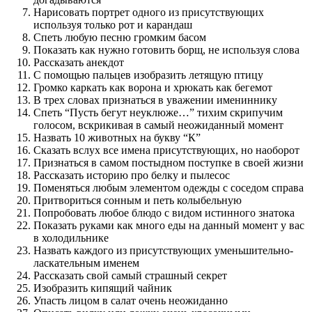
Нарисовать портрет одного из присутствующих
используя только рот и карандаш
Спеть любую песню громким басом
Показать как нужно готовить борщ, не используя слова
Рассказать анекдот
С помощью пальцев изобразить летящую птицу
Громко каркать как ворона и хрюкать как бегемот
В трех словах признаться в уважении имениннику
Спеть “Пусть бегут неуклюже…” тихим скрипучим
голосом, вскрикивая в самый неожиданный момент
Назвать 10 животных на букву “К”
Сказать вслух все имена присутствующих, но наоборот
Признаться в самом постыдном поступке в своей жизни
Рассказать историю про белку и пылесос
Поменяться любым элементом одежды с соседом справа
Притвориться сонным и петь колыбельную
Попробовать любое блюдо с видом истинного знатока
Показать руками как много еды на данный момент у вас
в холодильнике
Назвать каждого из присутствующих уменьшительно-
ласкательным именем
Рассказать свой самый страшный секрет
Изобразить кипящий чайник
Упасть лицом в салат очень неожиданно