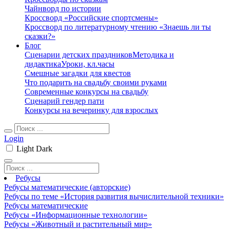
Чайнворд по истории
Кроссворд «Российские спортсмены»
Кроссворд по литературному чтению «Знаешь ли ты
сказки?»
Блог
Сценарии детских праздников
Методика и
дидактика
Уроки, кл.часы
Смешные загадки для квестов
Что подарить на свадьбу своими руками
Современные конкурсы на свадьбу
Сценарий гендер пати
Конкурсы на вечеринку для взрослых
Login
Light
Dark
Ребусы
Ребусы математические (авторские)
Ребусы по теме «История развития вычислительной техники»
Ребусы математические
Ребусы «Информационные технологии»
Ребусы «Животный и растительный мир»