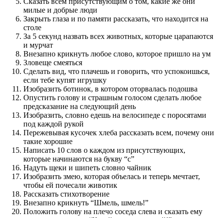
Сказать всем присутствующим о том, какие же они
милые и добрые люди
Закрыть глаза и по памяти рассказать, что находится на
столе
За 5 секунд назвать всех животных, которые царапаются
и мурчат
Внезапно крикнуть любое слово, которое пришло на ум
Зловеще смеяться
Сделать вид, что плачешь и говорить, что успокоишься,
если тебе купят игрушку
Изобразить ботинок, в котором оторвалась подошва
Опустить голову и страшным голосом сделать любое
предсказание на следующий день
Изобразить, словно едешь на велосипеде с поросятами
под каждой рукой
Пережевывая кусочек хлеба рассказать всем, почему они
такие хорошие
Написать 10 слов о каждом из присутствующих,
которые начинаются на букву “с”
Надуть щеки и шипеть словно чайник
Изобразить змею, которая объелась и теперь мечтает,
чтобы ей почесали животик
Рассказать стихотворение
Внезапно крикнуть “Шмель, шмель!”
Положить голову на плечо соседа слева и сказать ему