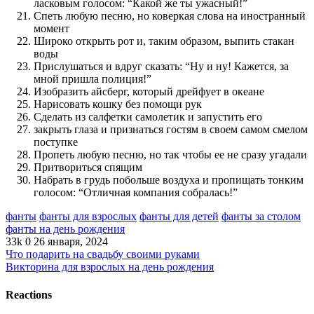
ласковым голосом: “Какой же ты ужасный!”
Спеть любую песню, но коверкая слова на иностранный
момент
Широко открыть рот и, таким образом, выпить стакан
воды
Прислушаться и вдруг сказать: “Ну и ну! Кажется, за
мной пришла полиция!”
Изобразить айсберг, который дрейфует в океане
Нарисовать кошку без помощи рук
Сделать из салфетки самолетик и запустить его
закрыть глаза и признаться гостям в своем самом смелом
поступке
Пропеть любую песню, но так чтобы ее не сразу угадали
Притвориться спящим
Набрать в грудь побольше воздуха и пропищать тонким
голосом: “Отличная компания собралась!”
фанты
фанты для взрослых
фанты для детей
фанты за столом
фанты на день рождения
33k
0
26 января, 2024
Что подарить на свадьбу своими руками
Викторина для взрослых на день рождения
Reactions