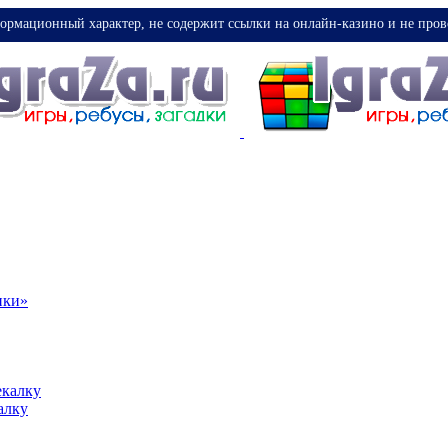
ормационный характер, не содержит ссылки на онлайн-казино и не пров
ики»
екалку
алку