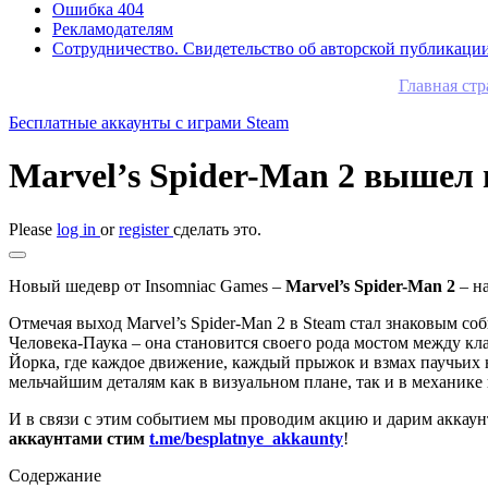
Ошибка 404
Рекламодателям
Сотрудничество. Свидетельство об авторской публикаци
Главная ст
Бесплатные аккаунты с играми Steam
Marvel’s Spider-Man 2 вышел 
Please
log in
or
register
сделать это.
Новый шедевр от Insomniac Games –
Marvel’s Spider-Man 2
– на
Отмечая выход Marvel’s Spider-Man 2 в Steam стал знаковым 
Человека-Паука – она становится своего рода мостом между к
Йорка, где каждое движение, каждый прыжок и взмах паучьих
мельчайшим деталям как в визуальном плане, так и в механике 
И в связи с этим событием мы проводим акцию и дарим аккаун
аккаунтами стим
t.me/besplatnye_akkaunty
!
Содержание