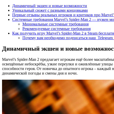
Динамичный экшен и новые возможности
Уникальный сюжет с разными концовками
Первые отзывы реальных игроков и критиков про Marvel’s
Системные требования Marvel’s Spider-Man 2 — нужен 
Минимальные системные требования
Рекомендуемые системные требования
Как получить игру Marvel’s Spider-Man 2 в Steam бесплат
Почему вам необходимо подписаться наш Telegram 
Динамичный экшен и новые возможнос
Marvel’s Spider-Man 2 предлагает игрокам ещё более масштаб
освещённые небоскрёбы, узкие переулки и оживлённые улицы с
способности героя. От новичка до опытного игрока – каждый н
динамической погоды и смены дня и ночи.