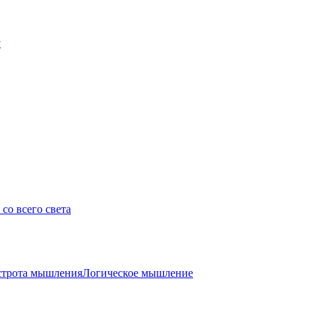
у
со всего света
трота мышления
Логическое мышление