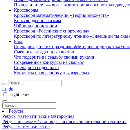
Правда или нет — веселая викторина о животных для дет
Кроссворды
Кроссворд математический «Теория множеств»
Кроссворды по сказкам
Чайнворд по истории
Кроссворд «Российские спортсмены»
Кроссворд по литературному чтению «Знаешь ли ты сказ
Блог
Сценарии детских праздников
Методика и дидактика
Урок
Смешные загадки для квестов
Что подарить на свадьбу своими руками
Современные конкурсы на свадьбу
Сценарий гендер пати
Конкурсы на вечеринку для взрослых
Login
Light
Dark
Ребусы
Ребусы математические (авторские)
Ребусы по теме «История развития вычислительной техники»
Ребусы математические