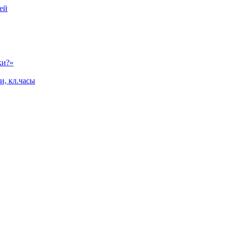
ей
ки?»
и, кл.часы