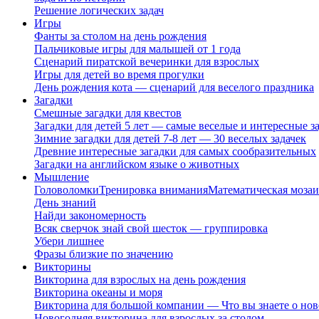
Решение логических задач
Игры
Фанты за столом на день рождения
Пальчиковые игры для малышей от 1 года
Сценарий пиратской вечеринки для взрослых
Игры для детей во время прогулки
День рождения кота — сценарий для веселого праздника
Загадки
Смешные загадки для квестов
Загадки для детей 5 лет — самые веселые и интересные за
Зимние загадки для детей 7-8 лет — 30 веселых задачек
Древние интересные загадки для самых сообразительных
Загадки на английском языке о животных
Мышление
Головоломки
Тренировка внимания
Математическая мозаи
День знаний
Найди закономерность
Всяк сверчок знай свой шесток — группировка
Убери лишнее
Фразы близкие по значению
Викторины
Викторина для взрослых на день рождения
Викторина океаны и моря
Викторина для большой компании — Что вы знаете о нов
Новогодняя викторина для взрослых за столом