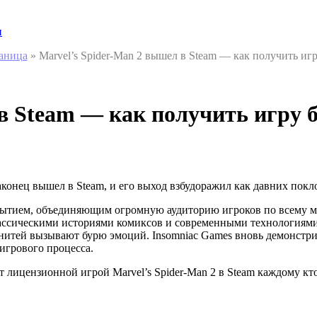
и
раница
»
Marvel’s Spider-Man 2 вышел в Steam — как получить иг
в Steam — как получить игру 
конец вышел в Steam, и его выход взбудоражил как давних покл
событием, объединяющим огромную аудиторию игроков по всему 
лассическими историями комиксов и современными технологиями
 нитей вызывают бурю эмоций. Insomniac Games вновь демонстр
игрового процесса.
т лицензионной игрой Marvel’s Spider-Man 2 в Steam каждому к