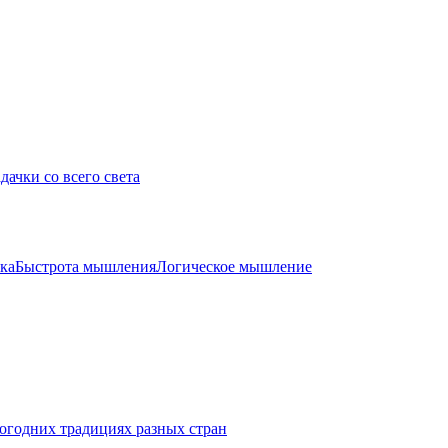
дачки со всего света
ка
Быстрота мышления
Логическое мышление
огодних традициях разных стран