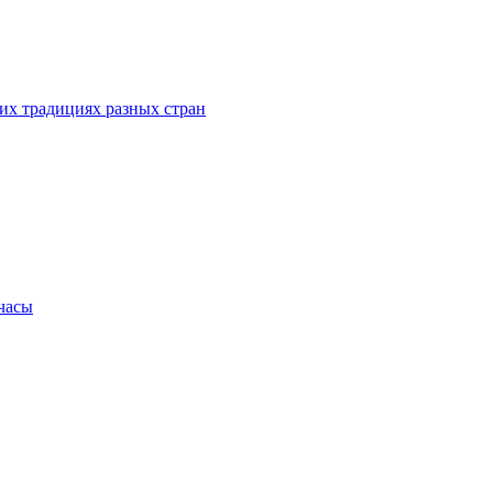
их традициях разных стран
.часы