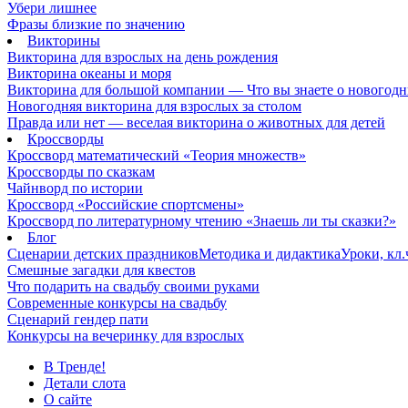
Убери лишнее
Фразы близкие по значению
Викторины
Викторина для взрослых на день рождения
Викторина океаны и моря
Викторина для большой компании — Что вы знаете о новогодн
Новогодняя викторина для взрослых за столом
Правда или нет — веселая викторина о животных для детей
Кроссворды
Кроссворд математический «Теория множеств»
Кроссворды по сказкам
Чайнворд по истории
Кроссворд «Российские спортсмены»
Кроссворд по литературному чтению «Знаешь ли ты сказки?»
Блог
Сценарии детских праздников
Методика и дидактика
Уроки, кл
Смешные загадки для квестов
Что подарить на свадьбу своими руками
Современные конкурсы на свадьбу
Сценарий гендер пати
Конкурсы на вечеринку для взрослых
В Тренде!
Детали слота
О сайте