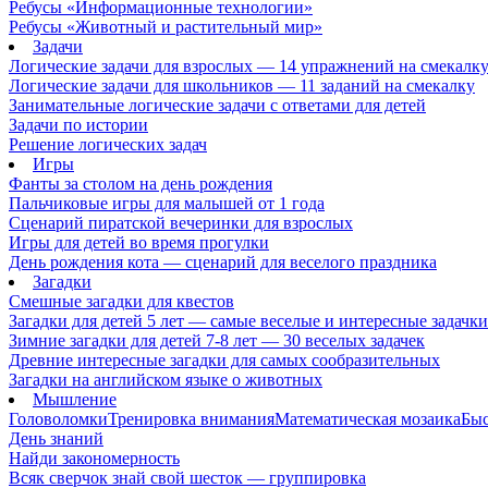
Ребусы «Информационные технологии»
Ребусы «Животный и растительный мир»
Задачи
Логические задачи для взрослых — 14 упражнений на смекалк
Логические задачи для школьников — 11 заданий на смекалку
Занимательные логические задачи с ответами для детей
Задачи по истории
Решение логических задач
Игры
Фанты за столом на день рождения
Пальчиковые игры для малышей от 1 года
Сценарий пиратской вечеринки для взрослых
Игры для детей во время прогулки
День рождения кота — сценарий для веселого праздника
Загадки
Смешные загадки для квестов
Загадки для детей 5 лет — самые веселые и интересные задачки 
Зимние загадки для детей 7-8 лет — 30 веселых задачек
Древние интересные загадки для самых сообразительных
Загадки на английском языке о животных
Мышление
Головоломки
Тренировка внимания
Математическая мозаика
Быс
День знаний
Найди закономерность
Всяк сверчок знай свой шесток — группировка