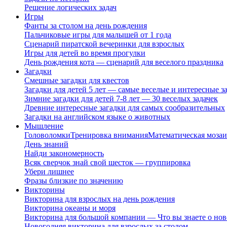
Решение логических задач
Игры
Фанты за столом на день рождения
Пальчиковые игры для малышей от 1 года
Сценарий пиратской вечеринки для взрослых
Игры для детей во время прогулки
День рождения кота — сценарий для веселого праздника
Загадки
Смешные загадки для квестов
Загадки для детей 5 лет — самые веселые и интересные за
Зимние загадки для детей 7-8 лет — 30 веселых задачек
Древние интересные загадки для самых сообразительных
Загадки на английском языке о животных
Мышление
Головоломки
Тренировка внимания
Математическая мозаи
День знаний
Найди закономерность
Всяк сверчок знай свой шесток — группировка
Убери лишнее
Фразы близкие по значению
Викторины
Викторина для взрослых на день рождения
Викторина океаны и моря
Викторина для большой компании — Что вы знаете о нов
Новогодняя викторина для взрослых за столом