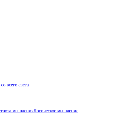
у
со всего света
трота мышления
Логическое мышление