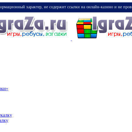
ормационный характер, не содержит ссылки на онлайн-казино и не пров
ики»
екалку
алку