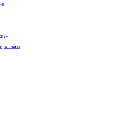
ей
ки?»
и, кл.часы