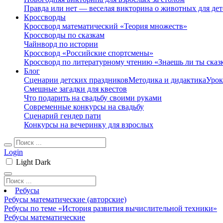
Правда или нет — веселая викторина о животных для дет
Кроссворды
Кроссворд математический «Теория множеств»
Кроссворды по сказкам
Чайнворд по истории
Кроссворд «Российские спортсмены»
Кроссворд по литературному чтению «Знаешь ли ты сказ
Блог
Сценарии детских праздников
Методика и дидактика
Урок
Смешные загадки для квестов
Что подарить на свадьбу своими руками
Современные конкурсы на свадьбу
Сценарий гендер пати
Конкурсы на вечеринку для взрослых
Login
Light
Dark
Ребусы
Ребусы математические (авторские)
Ребусы по теме «История развития вычислительной техники»
Ребусы математические