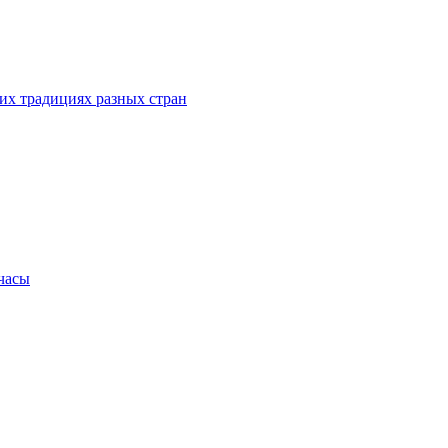
их традициях разных стран
.часы