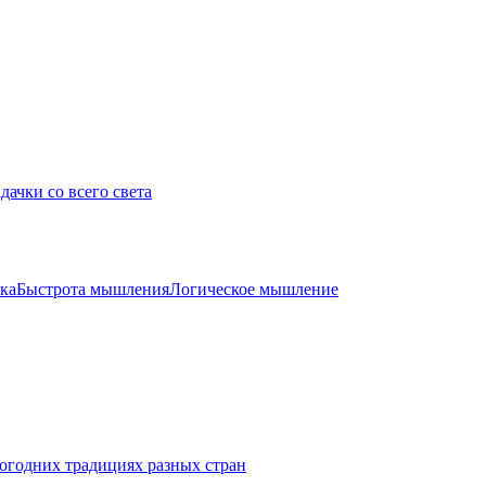
дачки со всего света
ка
Быстрота мышления
Логическое мышление
огодних традициях разных стран