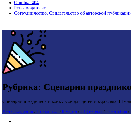
Ошибка 404
Рекламодателям
Сотрудничество. Свидетельство об авторской публикаци
Рубрика:
Сценарии праздник
Сценарии праздников и конкурсов для детей и взрослых. Школ
День рождения
/
Новый год
/
8 марта
/
23 февраля
/
1 сентября
/