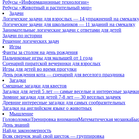
Ребусы «Информационные технологии»
Ребусы «Животный и растительный мир»
Задачи
Логические задачи для взрослых — 14 упражнений на смекалк
Логические задачи для школьников — 11 заданий на смекалку
Занимательные логические задачи с ответами для детей
Задачи по истории
Решение логических задач
Игры
Фанты за столом на день рождения
Пальчиковые игры для малышей от 1 года
Сценарий пиратской вечеринки для взрослых
Игры для детей во время прогулки
День рождения кота — сценарий для веселого праздника
Загадки
Смешные загадки для квестов
Загадки для детей 5 лет — самые веселые и интересные задачки 
Зимние загадки для детей 7-8 лет — 30 веселых задачек
Древние интересные загадки для самых сообразительных
Загадки на английском языке о животных
Мышление
Головоломки
Тренировка внимания
Математическая мозаика
Быс
День знаний
Найди закономерность
Всяк сверчок знай свой шесток — группировка