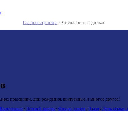
и
Главная страница
»
Сценарии праздников
ов
ьные праздники, дни рождения, выпускные и многое другое!
Выпускные
/
Летний лагерь
/
Физ-ра, спорт
/
9 мая
/
День семьи,