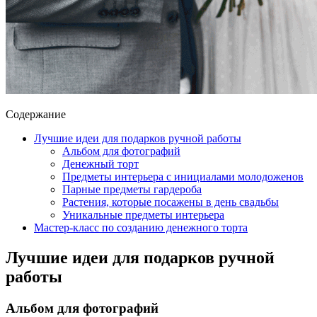
Содержание
Лучшие идеи для подарков ручной работы
Альбом для фотографий
Денежный торт
Предметы интерьера с инициалами молодоженов
Парные предметы гардероба
Растения, которые посажены в день свадьбы
Уникальные предметы интерьера
Мастер-класс по созданию денежного торта
Лучшие идеи для подарков ручной
работы
Альбом для фотографий