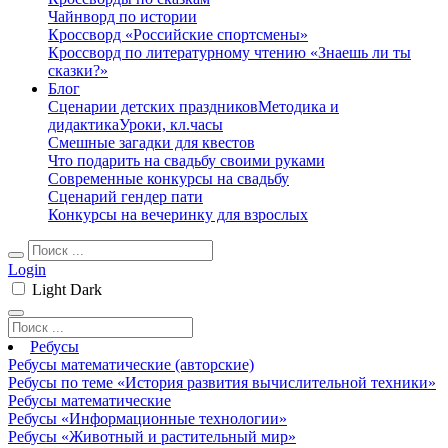
Чайнворд по истории
Кроссворд «Российские спортсмены»
Кроссворд по литературному чтению «Знаешь ли ты
сказки?»
Блог
Сценарии детских праздников
Методика и
дидактика
Уроки, кл.часы
Смешные загадки для квестов
Что подарить на свадьбу своими руками
Современные конкурсы на свадьбу
Сценарий гендер пати
Конкурсы на вечеринку для взрослых
Login
Light
Dark
Ребусы
Ребусы математические (авторские)
Ребусы по теме «История развития вычислительной техники»
Ребусы математические
Ребусы «Информационные технологии»
Ребусы «Животный и растительный мир»