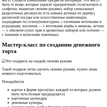
могут служить уникальные предметы интерьера. Это могут
быть те вещи, которые украсят праздничный стол(скатерть и
салфетки, вышитые своими руками), набор уникальных
разделочных досок(если есть навыки резчика по дереву),
расписной посуды или искусственные композиции,
подходящие по сезону(новогодние, с елочными веточками и
игрушками, весенние — с веточками вербы и мимозы, летние
— с обилием сухих трав и ароматных наборов или осенние —
с тыквами и колосками пшеницы).
Мастер-класс по созданию денежного
торта
Такой подарок легко сделать своими руками, нужно лишь
немного подготовиться.
Понадобится:
картон в форме круга(три, каждый из которых должен
быть чуть больше предыдущего)
картонные цилиндры
денежные купюры
скрепки,скотч, клей и булавки для крепления