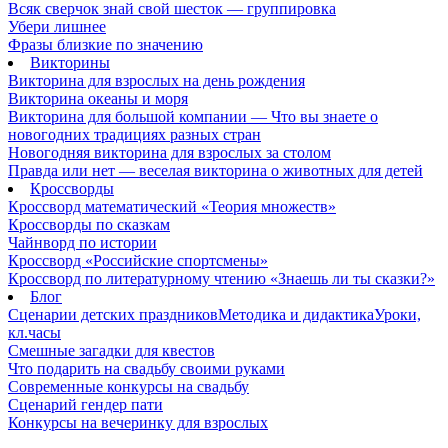
Всяк сверчок знай свой шесток — группировка
Убери лишнее
Фразы близкие по значению
Викторины
Викторина для взрослых на день рождения
Викторина океаны и моря
Викторина для большой компании — Что вы знаете о
новогодних традициях разных стран
Новогодняя викторина для взрослых за столом
Правда или нет — веселая викторина о животных для детей
Кроссворды
Кроссворд математический «Теория множеств»
Кроссворды по сказкам
Чайнворд по истории
Кроссворд «Российские спортсмены»
Кроссворд по литературному чтению «Знаешь ли ты сказки?»
Блог
Сценарии детских праздников
Методика и дидактика
Уроки,
кл.часы
Смешные загадки для квестов
Что подарить на свадьбу своими руками
Современные конкурсы на свадьбу
Сценарий гендер пати
Конкурсы на вечеринку для взрослых