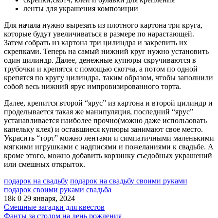
ленты для украшения композиции
Для начала нужно вырезать из плотного картона три круга,
которые будут увеличиваться в размере по нарастающей.
Затем собрать из картона три цилиндра и закрепить их
скрепками. Теперь на самый нижний круг нужно установить
один цилиндр. Далее, денежные купюры скручиваются в
трубочки и крепятся с помощью скотча, а потом по одной
крепятся по кругу цилиндра, таким образом, чтобы заполнили
собой весь нижний ярус импровизированного торта.
Далее, крепится второй “ярус” из картона и второй цилиндр и
проделывается такая же манипуляция, последний “ярус”
устанавливается наиболее прочно(можно даже использовать
капельку клея) и оставшиеся купюры занимают свое место.
Украсить “торт” можно лентами и симпатичными маленькими
мягкими игрушками с надписями и пожеланиями к свадьбе. А
кроме этого, можно добавить корзинку съедобных украшений
или смешных открыток.
подарок на свадьбу
подарок на свадьбу своими руками
подарок своими руками
свадьба
18k
0
29 января, 2024
Смешные загадки для квестов
Фанты за столом на день рождения