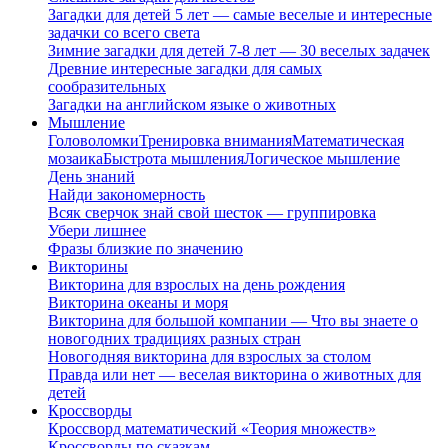
Загадки для детей 5 лет — самые веселые и интересные
задачки со всего света
Зимние загадки для детей 7-8 лет — 30 веселых задачек
Древние интересные загадки для самых
сообразительных
Загадки на английском языке о животных
Мышление
Головоломки
Тренировка внимания
Математическая
мозаика
Быстрота мышления
Логическое мышление
День знаний
Найди закономерность
Всяк сверчок знай свой шесток — группировка
Убери лишнее
Фразы близкие по значению
Викторины
Викторина для взрослых на день рождения
Викторина океаны и моря
Викторина для большой компании — Что вы знаете о
новогодних традициях разных стран
Новогодняя викторина для взрослых за столом
Правда или нет — веселая викторина о животных для
детей
Кроссворды
Кроссворд математический «Теория множеств»
Кроссворды по сказкам