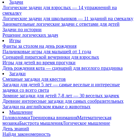
Задачи
Логические задачи для взрослых — 14 упражнений на
смекалку
Логические задачи для школьников — 11 заданий на смекалку
Занимательные логические задачи с ответами для детей
Задачи по истории
Решение логических задач
Игры
Фанты за столом на день рождения
Пальчиковые игры для малышей от 1 года
Сценарий пиратской вечеринки для взрослых
Игры для детей во время прогулки
День рождения кота — сценарий для веселого праздника
Загадки
Смешные загадки для квестов
Загадки для детей 5 лет — самые веселые и интересные
задачки со всего света
Зимние загадки для детей 7-8 лет — 30 веселых задачек
Древние интересные загадки для самых сообразительных
Загадки на английском языке о животных
Мышление
Головоломки
Тренировка внимания
Математическая
мозаика
Быстрота мышления
Логическое мышление
День знаний
Найди закономерность