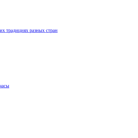
их традициях разных стран
.часы