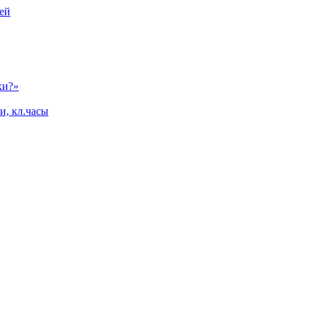
ей
ки?»
и, кл.часы