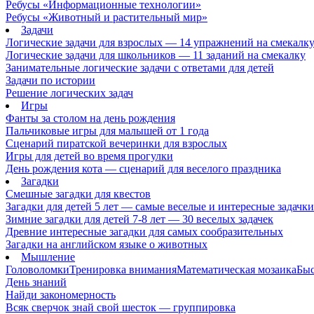
Ребусы «Информационные технологии»
Ребусы «Животный и растительный мир»
Задачи
Логические задачи для взрослых — 14 упражнений на смекалк
Логические задачи для школьников — 11 заданий на смекалку
Занимательные логические задачи с ответами для детей
Задачи по истории
Решение логических задач
Игры
Фанты за столом на день рождения
Пальчиковые игры для малышей от 1 года
Сценарий пиратской вечеринки для взрослых
Игры для детей во время прогулки
День рождения кота — сценарий для веселого праздника
Загадки
Смешные загадки для квестов
Загадки для детей 5 лет — самые веселые и интересные задачки 
Зимние загадки для детей 7-8 лет — 30 веселых задачек
Древние интересные загадки для самых сообразительных
Загадки на английском языке о животных
Мышление
Головоломки
Тренировка внимания
Математическая мозаика
Быс
День знаний
Найди закономерность
Всяк сверчок знай свой шесток — группировка