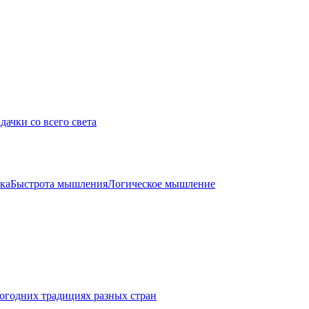
дачки со всего света
ка
Быстрота мышления
Логическое мышление
огодних традициях разных стран