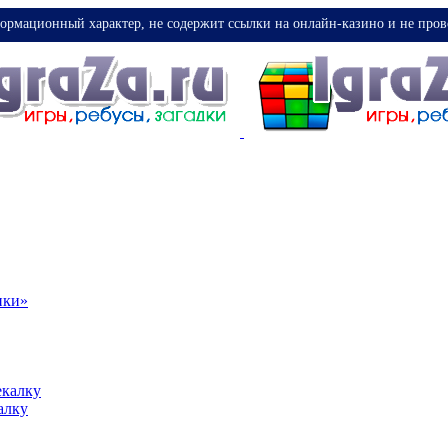
ормационный характер, не содержит ссылки на онлайн-казино и не пров
ики»
екалку
алку