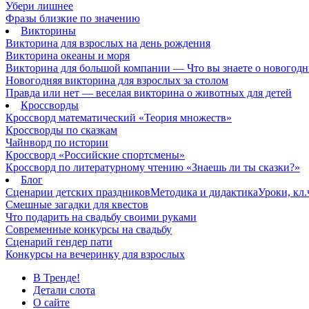
Убери лишнее
Фразы близкие по значению
Викторины
Викторина для взрослых на день рождения
Викторина океаны и моря
Викторина для большой компании — Что вы знаете о новогодн
Новогодняя викторина для взрослых за столом
Правда или нет — веселая викторина о животных для детей
Кроссворды
Кроссворд математический «Теория множеств»
Кроссворды по сказкам
Чайнворд по истории
Кроссворд «Российские спортсмены»
Кроссворд по литературному чтению «Знаешь ли ты сказки?»
Блог
Сценарии детских праздников
Методика и дидактика
Уроки, кл
Смешные загадки для квестов
Что подарить на свадьбу своими руками
Современные конкурсы на свадьбу
Сценарий гендер пати
Конкурсы на вечеринку для взрослых
В Тренде!
Детали слота
О сайте