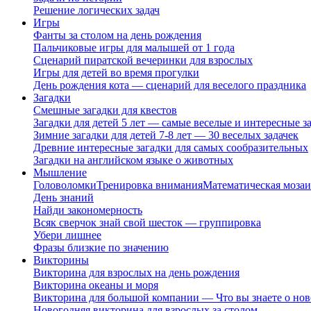
Решение логических задач
Игры
Фанты за столом на день рождения
Пальчиковые игры для малышей от 1 года
Сценарий пиратской вечеринки для взрослых
Игры для детей во время прогулки
День рождения кота — сценарий для веселого праздника
Загадки
Смешные загадки для квестов
Загадки для детей 5 лет — самые веселые и интересные за
Зимние загадки для детей 7-8 лет — 30 веселых задачек
Древние интересные загадки для самых сообразительных
Загадки на английском языке о животных
Мышление
Головоломки
Тренировка внимания
Математическая мозаи
День знаний
Найди закономерность
Всяк сверчок знай свой шесток — группировка
Убери лишнее
Фразы близкие по значению
Викторины
Викторина для взрослых на день рождения
Викторина океаны и моря
Викторина для большой компании — Что вы знаете о нов
Новогодняя викторина для взрослых за столом