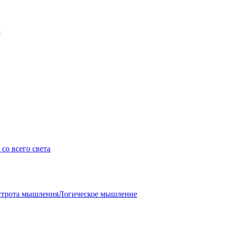
у
со всего света
трота мышления
Логическое мышление