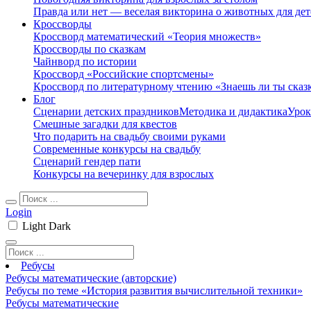
Правда или нет — веселая викторина о животных для дет
Кроссворды
Кроссворд математический «Теория множеств»
Кроссворды по сказкам
Чайнворд по истории
Кроссворд «Российские спортсмены»
Кроссворд по литературному чтению «Знаешь ли ты сказ
Блог
Сценарии детских праздников
Методика и дидактика
Урок
Смешные загадки для квестов
Что подарить на свадьбу своими руками
Современные конкурсы на свадьбу
Сценарий гендер пати
Конкурсы на вечеринку для взрослых
Login
Light
Dark
Ребусы
Ребусы математические (авторские)
Ребусы по теме «История развития вычислительной техники»
Ребусы математические