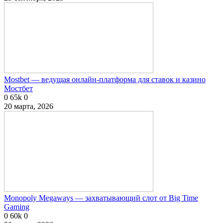
Mostbet — ведущая онлайн-платформа для ставок и казино
Мостбет
0
65k
0
20 марта, 2026
Monopoly Megaways — захватывающий слот от Big Time
Gaming
0
60k
0