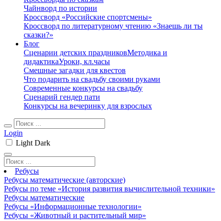
Чайнворд по истории
Кроссворд «Российские спортсмены»
Кроссворд по литературному чтению «Знаешь ли ты
сказки?»
Блог
Сценарии детских праздников
Методика и
дидактика
Уроки, кл.часы
Смешные загадки для квестов
Что подарить на свадьбу своими руками
Современные конкурсы на свадьбу
Сценарий гендер пати
Конкурсы на вечеринку для взрослых
Login
Light
Dark
Ребусы
Ребусы математические (авторские)
Ребусы по теме «История развития вычислительной техники»
Ребусы математические
Ребусы «Информационные технологии»
Ребусы «Животный и растительный мир»