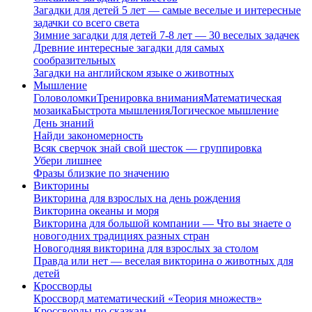
Загадки для детей 5 лет — самые веселые и интересные
задачки со всего света
Зимние загадки для детей 7-8 лет — 30 веселых задачек
Древние интересные загадки для самых
сообразительных
Загадки на английском языке о животных
Мышление
Головоломки
Тренировка внимания
Математическая
мозаика
Быстрота мышления
Логическое мышление
День знаний
Найди закономерность
Всяк сверчок знай свой шесток — группировка
Убери лишнее
Фразы близкие по значению
Викторины
Викторина для взрослых на день рождения
Викторина океаны и моря
Викторина для большой компании — Что вы знаете о
новогодних традициях разных стран
Новогодняя викторина для взрослых за столом
Правда или нет — веселая викторина о животных для
детей
Кроссворды
Кроссворд математический «Теория множеств»
Кроссворды по сказкам