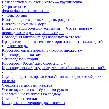
Всяк сверчок знай свой шесток — группировка
Убери лишнее
Фразы близкие по значению
Викторины
Викторина для взрослых на день рождения
Викторина океаны и моря
Викторина для большой компании — Что вы знаете о
новогодних традициях разных стран
Новогодняя викторина для взрослых за столом
Правда или нет — веселая викторина о животных для детей
Кроссворды
Кроссворд математический «Теория множеств»
Кроссворды по сказкам
Чайнворд по истории
Кроссворд «Российские спортсмены»
Кроссворд по литературному чтению «Знаешь ли ты сказки?»
Блог
Сценарии детских праздников
Методика и дидактика
Уроки,
кл.часы
Смешные загадки для квестов
Что подарить на свадьбу своими руками
Современные конкурсы на свадьбу
Сценарий гендер пати
Конкурсы на вечеринку для взрослых