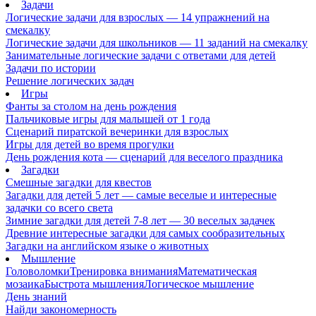
Задачи
Логические задачи для взрослых — 14 упражнений на
смекалку
Логические задачи для школьников — 11 заданий на смекалку
Занимательные логические задачи с ответами для детей
Задачи по истории
Решение логических задач
Игры
Фанты за столом на день рождения
Пальчиковые игры для малышей от 1 года
Сценарий пиратской вечеринки для взрослых
Игры для детей во время прогулки
День рождения кота — сценарий для веселого праздника
Загадки
Смешные загадки для квестов
Загадки для детей 5 лет — самые веселые и интересные
задачки со всего света
Зимние загадки для детей 7-8 лет — 30 веселых задачек
Древние интересные загадки для самых сообразительных
Загадки на английском языке о животных
Мышление
Головоломки
Тренировка внимания
Математическая
мозаика
Быстрота мышления
Логическое мышление
День знаний
Найди закономерность