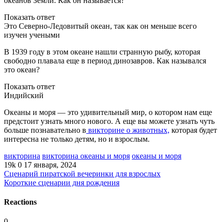
океанов Земли. Как он называется?
Показать ответ
Это Северно-Ледовитый океан, так как он меньше всего
изучен учеными
В 1939 году в этом океане нашли странную рыбу, которая
свободно плавала еще в период динозавров. Как назывался
это океан?
Показать ответ
Индийский
Океаны и моря — это удивительный мир, о котором нам еще
предстоит узнать много нового. А еще вы можете узнать чуть
больше познавательно в
викторине о животных,
которая будет
интересна не только детям, но и взрослым.
викторина
викторина океаны и моря
океаны и моря
19k
0
17 января, 2024
Сценарий пиратской вечеринки для взрослых
Короткие сценарии дня рождения
Reactions
0