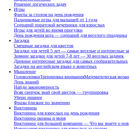
Решение логических задач
Игры
Фанты за столом на день рождения
Пальчиковые игры для малышей от 1 года
Сценарий пиратской вечеринки для взрослых
Игры для детей во время прогулки
День рождения кота — сценарий для веселого праздника
Загадки
Смешные загадки для квестов
Загадки для детей 5 лет — самые веселые и интересные за
Зимние загадки для детей 7-8 лет — 30 веселых задачек
Древние интересные загадки для самых сообразительных
Загадки на английском языке о животных
Мышление
Головоломки
Тренировка внимания
Математическая мозаи
День знаний
Найди закономерность
Всяк сверчок знай свой шесток — группировка
Убери лишнее
Фразы близкие по значению
Викторины
Викторина для взрослых на день рождения
Викторина океаны и моря
Викторина для большой компании — Что вы знаете о нов
Новогодняя викторина для взрослых за столом