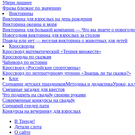
Убери лишнее
Фразы близкие по значению
Викторины
Викторина для взрослых на день рождения
Викторина океаны и моря
Викторина для большой компании — Что вы знаете о новогодн
Новогодняя викторина для взрослых за столом
Правда или нет — веселая викторина о животных для детей
Кроссворды
Кроссворд математический «Теория множеств»
Кроссворды по сказкам
Чайнворд по истории
Кроссворд «Российские спортсмены»
Кроссворд по литературному чтению «Знаешь ли ты сказки?»
Блог
Сценарии детских праздников
Методика и дидактика
Уроки, кл
Смешные загадки для квестов
Что подарить на свадьбу своими руками
Современные конкурсы на свадьбу
Сценарий гендер пати
Конкурсы на вечеринку для взрослых
В Тренде!
Детали слота
О сайте