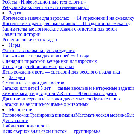
Ребусы «Информационные технологии»
Ребусы «Животный и растительный мир»
Задачи
Логические задачи для взрослых — 14 упражнений на смекалк
Логические задачи для школьников — 11 заданий на смекалку
Занимательные логические задачи с ответами для детей
Задачи по истории
Решение логических задач
Игры
Фанты за столом на день рождения
Пальчиковые игры для малышей от 1 года
Сценарий пиратской вечеринки для взрослых
Игры для детей во время прогулки
День рождения кота — сценарий для веселого праздника
Загадки
Смешные загадки для квестов
Загадки для детей 5 лет — самые веселые и интересные задачки 
Зимние загадки для детей 7-8 лет — 30 веселых задачек
Древние интересные загадки для самых сообразительных
Загадки на английском языке о животных
Мышление
Головоломки
Тренировка внимания
Математическая мозаика
Быс
День знаний
Найди закономерность
Всяк сверчок знай свой шесток — группировка