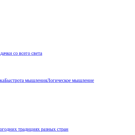
дачки со всего света
ка
Быстрота мышления
Логическое мышление
огодних традициях разных стран