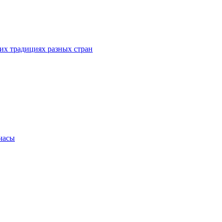
их традициях разных стран
.часы