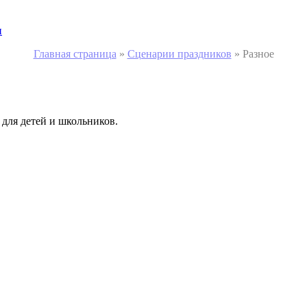
и
Главная страница
»
Сценарии праздников
»
Разное
 для детей и школьников.