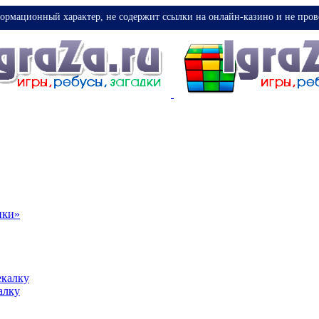
ормационный характер, не содержит ссылки на онлайн-казино и не пров
ики»
екалку
алку