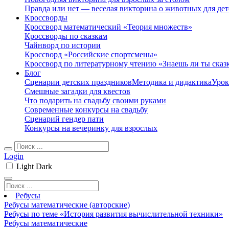
Правда или нет — веселая викторина о животных для дет
Кроссворды
Кроссворд математический «Теория множеств»
Кроссворды по сказкам
Чайнворд по истории
Кроссворд «Российские спортсмены»
Кроссворд по литературному чтению «Знаешь ли ты сказ
Блог
Сценарии детских праздников
Методика и дидактика
Урок
Смешные загадки для квестов
Что подарить на свадьбу своими руками
Современные конкурсы на свадьбу
Сценарий гендер пати
Конкурсы на вечеринку для взрослых
Login
Light
Dark
Ребусы
Ребусы математические (авторские)
Ребусы по теме «История развития вычислительной техники»
Ребусы математические