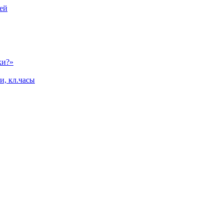
ей
ки?»
и, кл.часы