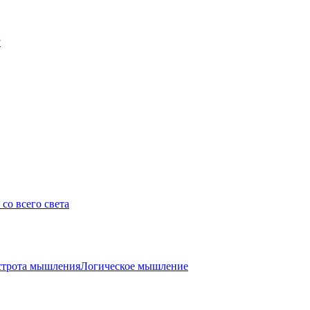
у
со всего света
трота мышления
Логическое мышление