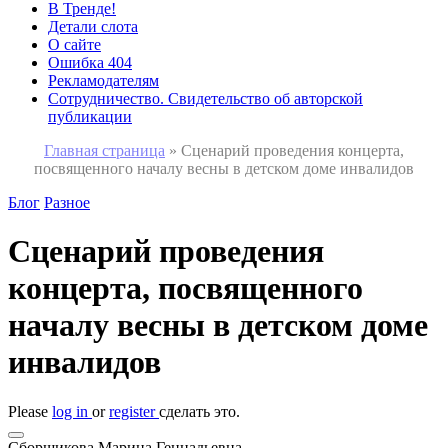
В Тренде!
Детали слота
О сайте
Ошибка 404
Рекламодателям
Сотрудничество. Свидетельство об авторской
публикации
Главная страница
»
Сценарий проведения концерта,
посвященного началу весны в детском доме инвалидов
Блог
Разное
Сценарий проведения
концерта, посвященного
началу весны в детском доме
инвалидов
Please
log in
or
register
сделать это.
Сборщикова Марина Геннадьевна