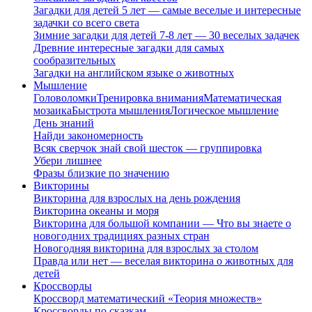
Загадки для детей 5 лет — самые веселые и интересные
задачки со всего света
Зимние загадки для детей 7-8 лет — 30 веселых задачек
Древние интересные загадки для самых
сообразительных
Загадки на английском языке о животных
Мышление
Головоломки
Тренировка внимания
Математическая
мозаика
Быстрота мышления
Логическое мышление
День знаний
Найди закономерность
Всяк сверчок знай свой шесток — группировка
Убери лишнее
Фразы близкие по значению
Викторины
Викторина для взрослых на день рождения
Викторина океаны и моря
Викторина для большой компании — Что вы знаете о
новогодних традициях разных стран
Новогодняя викторина для взрослых за столом
Правда или нет — веселая викторина о животных для
детей
Кроссворды
Кроссворд математический «Теория множеств»
Кроссворды по сказкам