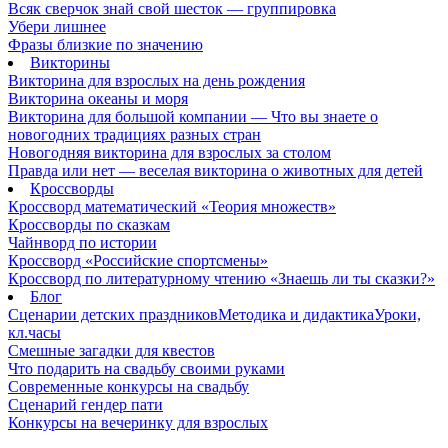
Всяк сверчок знай свой шесток — группировка
Убери лишнее
Фразы близкие по значению
Викторины
Викторина для взрослых на день рождения
Викторина океаны и моря
Викторина для большой компании — Что вы знаете о
новогодних традициях разных стран
Новогодняя викторина для взрослых за столом
Правда или нет — веселая викторина о животных для детей
Кроссворды
Кроссворд математический «Теория множеств»
Кроссворды по сказкам
Чайнворд по истории
Кроссворд «Российские спортсмены»
Кроссворд по литературному чтению «Знаешь ли ты сказки?»
Блог
Сценарии детских праздников
Методика и дидактика
Уроки,
кл.часы
Смешные загадки для квестов
Что подарить на свадьбу своими руками
Современные конкурсы на свадьбу
Сценарий гендер пати
Конкурсы на вечеринку для взрослых