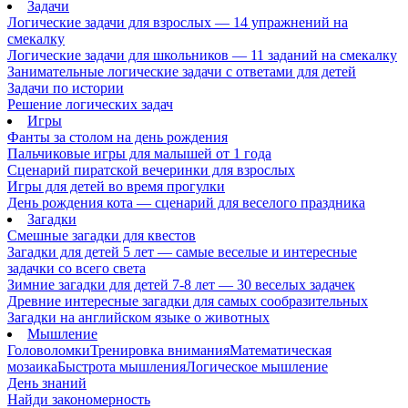
Задачи
Логические задачи для взрослых — 14 упражнений на
смекалку
Логические задачи для школьников — 11 заданий на смекалку
Занимательные логические задачи с ответами для детей
Задачи по истории
Решение логических задач
Игры
Фанты за столом на день рождения
Пальчиковые игры для малышей от 1 года
Сценарий пиратской вечеринки для взрослых
Игры для детей во время прогулки
День рождения кота — сценарий для веселого праздника
Загадки
Смешные загадки для квестов
Загадки для детей 5 лет — самые веселые и интересные
задачки со всего света
Зимние загадки для детей 7-8 лет — 30 веселых задачек
Древние интересные загадки для самых сообразительных
Загадки на английском языке о животных
Мышление
Головоломки
Тренировка внимания
Математическая
мозаика
Быстрота мышления
Логическое мышление
День знаний
Найди закономерность