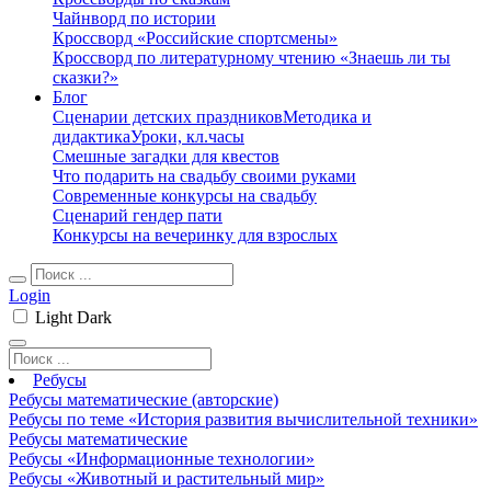
Чайнворд по истории
Кроссворд «Российские спортсмены»
Кроссворд по литературному чтению «Знаешь ли ты
сказки?»
Блог
Сценарии детских праздников
Методика и
дидактика
Уроки, кл.часы
Смешные загадки для квестов
Что подарить на свадьбу своими руками
Современные конкурсы на свадьбу
Сценарий гендер пати
Конкурсы на вечеринку для взрослых
Login
Light
Dark
Ребусы
Ребусы математические (авторские)
Ребусы по теме «История развития вычислительной техники»
Ребусы математические
Ребусы «Информационные технологии»
Ребусы «Животный и растительный мир»