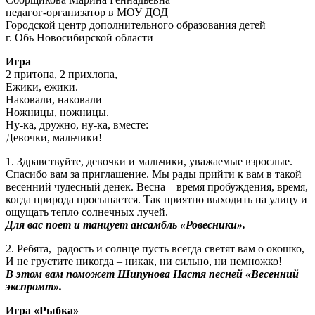
педагог-организатор в МОУ ДОД
Городской центр дополнительного образования детей
г. Обь Новосибирской области
Игра
2 притопа, 2 прихлопа,
Ежики, ежики.
Наковали, наковали
Ножницы, ножницы.
Ну-ка, дружно, ну-ка, вместе:
Девочки, мальчики!
1. Здравствуйте, девочки и мальчики, уважаемые взрослые.
Спасибо вам за приглашение. Мы рады прийти к вам в такой
весенний чудесный денек. Весна – время пробуждения, время,
когда природа просыпается. Так приятно выходить на улицу и
ощущать тепло солнечных лучей.
Для вас поет и танцует ансамбль «Ровесники».
2. Ребята, радость и солнце пусть всегда светят вам о окошко,
И не грустите никогда – никак, ни сильно, ни немножко!
В этом вам поможет Шипунова Настя песней «Весенний
экспромт».
Игра «Рыбка»