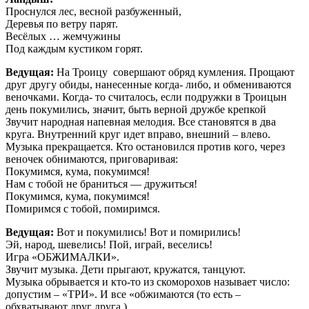
Проснулся лес, весной разбуженный,
Деревья по ветру парят.
Весёлых … жемчужины
Под каждым кустиком горят.
Ведущая:
На Троицу совершают обряд кумления. Прощают
друг другу обиды, нанесенные когда- либо, и обмениваются
веночками. Когда- то считалось, если подружки в Троицын
день покумились, значит, быть верной дружбе крепкой
Звучит народная напевная мелодия. Все становятся в два
круга. Внутренний круг идет вправо, внешний – влево.
Музыка прекращается. Кто остановился против кого, через
веночек обнимаются, приговаривая:
Покумимся, кума, покумимся!
Нам с тобой не браниться — дружиться!
Покумимся, кума, покумимся!
Помиримся с тобой, помиримся.
Ведущая:
Вот и покумились! Вот и помирились!
Эй, народ, шевелись! Пой, играй, веселись!
Игра «ОБЖИМАЛКИ».
Звучит музыка. Дети прыгают, кружатся, танцуют.
Музыка обрывается и кто-то из скоморохов называет число:
допустим – «ТРИ». И все «обжимаются (то есть –
обхватывают друг друга )