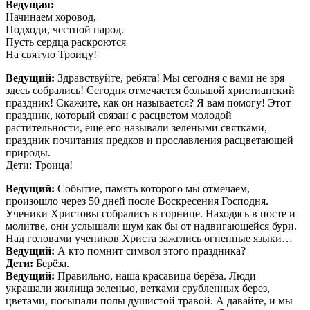
Ведущая:
Начинаем хоровод,
Подходи, честной народ.
Пусть сердца раскроются
На святую Троицу!
Ведущий:
Здравствуйте, ребята! Мы сегодня с вами не зря
здесь собрались! Сегодня отмечается большой христианский
праздник! Скажите, как он называется? Я вам помогу! Этот
праздник, который связан с расцветом молодой
растительности, ещё его называли зелеными святками,
праздник почитания предков и прославления расцветающей
природы.
Дети: Троица!
Ведущий:
Событие, память которого мы отмечаем,
произошло через 50 дней после Воскресения Господня.
Ученики Христовы собрались в горнице. Находясь в посте и
молитве, они услышали шум как бы от надвигающейся бури.
Над головами учеников Христа зажглись огненные языки…
Ведущий:
А кто помнит символ этого праздника?
Дети:
Берёза.
Ведущий:
Правильно, наша красавица берёза. Люди
украшали жилища зеленью, ветками срубленных берез,
цветами, посыпали полы душистой травой. А давайте, и мы