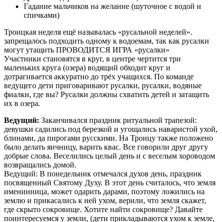
Гадание мальчиков на желание (шуточное с водой и
спичками)
Троицкая неделя ещё называлась «русальной неделей».
запрещалось подходить одному к водоемам, так как русалки
могут утащить ПРОВОДИТСЯ ИГРА «русалки»
Участники становятся в круг, в центре чертится три
маленьких круга (озера) водящий обходит круг и
дотрагивается аккуратно до трёх учащихся. По команде
ведущего дети приговаривают русалки, русалки, водяные
фиалки, где вы? Русалки должны схватить детей и затащить
их в озера.
Ведущий:
Заканчивался праздник ритуальной трапезой:
девушки садились под березкой и угощались наваристой ухой,
блинами, да пирогами русскими. На Троицу также положено
было делать яичницу, варить квас. Все говорили друг другу
добрые слова. Веселились целый день и с веселым хороводом
возвращались домой.
Ведущий: В понедельник отмечался духов день, праздник
посвященный Святому Духу. В этот день считалось, что земля
именинница, может одарить дарами, поэтому ложились на
землю и прикасались к ней ухом, верили, что земля скажет,
где скрыто сокровище. Хотите найти сокровище? Давайте
поинтересуемся у земли, (дети прикладываются ухом к земле,