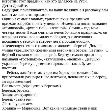
встретим этот праздник, как это делалось на Руси.
Дети:
Давайте.
Ведущая:
присаживайтесь на нашу полянку, а я расскажу вам
как отмечали этот праздник.
Один из самых главных, христианских праздников
приходится ребята, на эту неделю. Неделя эта носит название
«семиковой», «русальной», «зеленой». Семик – седьмой
четверг после Пасхи считался очень большим праздником, он
открывал сложный комплекс обрядов, знаменующих
прощание с весной и встречу лета, прославляющих
зеленеющую земля с главным символом – березой. Дома и
улицы украшаются срезанными веточками березы, цветами. С
берёзой связано много поверий. Березу, символ праздника,
называли «гостенькой», «кумушкой», «венком». Девушки
украшали березку в девичьи наряды, лентами, бусами,
цветами.
— Ребята, давайте и мы украсим березу ленточками ( вы
приготовили разноцветные ленточки, повяжите их на берёзу,
загадав желание)
Все вместе (обращаясь к березкам).
Березка, березка,
Завивайся кудрявая!
Березку завиваем,
Лентой украшаем.
Хозяйка — Марьюшка: Вот какие нарядные стали наши