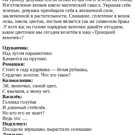
Изготовление венков имело магический смысл. Украшая себя
зеленью, девушки приобщали себя к жизненной силе,
заключенной в растительности. Свивание, сплетение в венок
лозы, хмеля, цветов, листьев является так же символом брака
.У всех вас на голове нарядные веночки давайте отгадаем,
какие цветочки мы сегодня вплетём в наш «Троицкий
веночек»?
Одуванчик:
Над лугом парашютики
Качаются на прутике.
Ромашки:
Стоит в саду кудряшка — белая рубашка,
Сердечко золотое. Что это такое?
Колокольчик:
Эй, звоночки, синий цвет,
С язычком, а звону нет.
Василёк:
Головка голубая
И длинный стебелёк.
Но кто его не знает?
Ведь это ….
Подсолнух:
Посадили зёрнышко, вырастили солнышко
Ландыш: