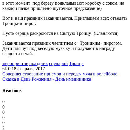
в этот момент под березу подкладывают коробку с соком, на
каждой пачке приклеено шуточное предсказание)
Вот и наш праздник заканчивается. Приглашаем всех отведать
Троицкий пирог.
Пусть сердца раскроются на Святую Троицу! (Кланяются)
Заканчивается праздник чаепитием с «Троицким» пирогом.
Дети пляшут под веселую музыку и получают в награду
сладости и чай.
мероприятие
праздник
сценарий
Троица
6k
0
18 февраля, 2017
Совершенствование приемов и передач мяча в волейболе
Сказка в День Рождения - День именинника
Reactions
0
0
0
0
0
2