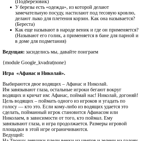
(Подберезовик)
У березы есть «одежда», из которой делают
замечательную посуду, настилают под тесовую кровлю,
делают лыко для плетения корзин. Как она называется?
(Береста)
Как еще называют в народе веник и где он применяется?
(Называют его голик, а применяется в бане для парной и
в доме для подметания)
Ведущая:
засиделись мы, давайте поиграем
{module Google_kvadrat|none}
Игра «Афанас и Николай».
Выбираются двое водящих – Афанас и Николай.
Им завязывают глаза, остальные игроки бегают вокруг
водящих и кричат им: Афанас, поймай нас! Николай, догоняй!
Цель водящих – поймать одного из игроков и угадать по
голосу — кто это. Если кому-либо из водящих удается это
сделать, пойманный игрок становится Афанасом или
Николаем, в зависимости от того, кто поймал. Ему
завязывают глаза, и игра продолжается. Размеры игровой
площадки в этой игре ограничиваются.
Ведущий:
На Троицу девушки плели венки из цветов и зелени на голову.