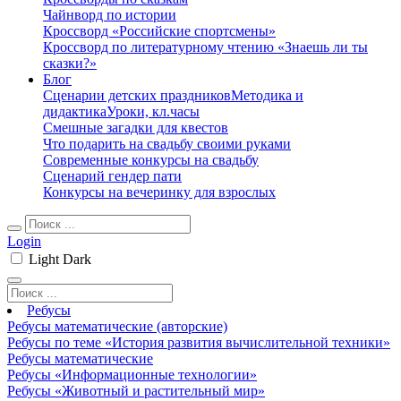
Чайнворд по истории
Кроссворд «Российские спортсмены»
Кроссворд по литературному чтению «Знаешь ли ты
сказки?»
Блог
Сценарии детских праздников
Методика и
дидактика
Уроки, кл.часы
Смешные загадки для квестов
Что подарить на свадьбу своими руками
Современные конкурсы на свадьбу
Сценарий гендер пати
Конкурсы на вечеринку для взрослых
Login
Light
Dark
Ребусы
Ребусы математические (авторские)
Ребусы по теме «История развития вычислительной техники»
Ребусы математические
Ребусы «Информационные технологии»
Ребусы «Животный и растительный мир»