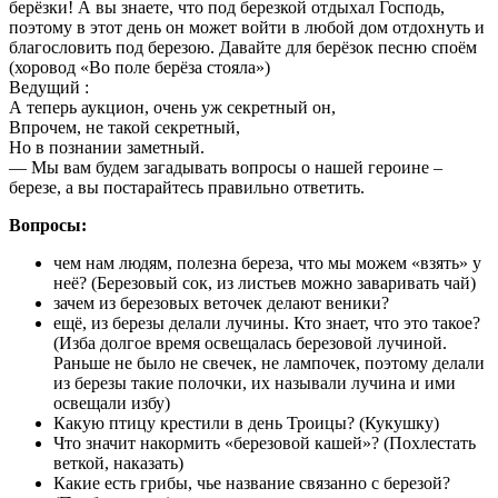
берёзки! А вы знаете, что под березкой отдыхал Господь,
поэтому в этот день он может войти в любой дом отдохнуть и
благословить под березою. Давайте для берёзок песню споём
(хоровод «Во поле берёза стояла»)
Ведущий :
А теперь аукцион, очень уж секретный он,
Впрочем, не такой секретный,
Но в познании заметный.
— Мы вам будем загадывать вопросы о нашей героине –
березе, а вы постарайтесь правильно ответить.
Вопросы:
чем нам людям, полезна береза, что мы можем «взять» у
неё? (Березовый сок, из листьев можно заваривать чай)
зачем из березовых веточек делают веники?
ещё, из березы делали лучины. Кто знает, что это такое?
(Изба долгое время освещалась березовой лучиной.
Раньше не было не свечек, не лампочек, поэтому делали
из березы такие полочки, их называли лучина и ими
освещали избу)
Какую птицу крестили в день Троицы? (Кукушку)
Что значит накормить «березовой кашей»? (Похлестать
веткой, наказать)
Какие есть грибы, чье название связанно с березой?