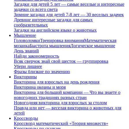
Загадки для детей 5 лет — самые веселые и интересные
задачки со всего света
Зимние загадки для детей 7-8 лет — 30 веселых задачек
Древние интересные загадки для самых
сообразительных
Загадки на английском языке о животных
Мышление
Головоломки
Тренировка внимания
Математическая
мозаика
Быстрота мышления
Логическое мышление
День знаний
Найди закономерность
Всяк сверчок знай свой шесток — группировка
Убери лишнее
Фразы близкие по значению
Викторины
Викторина для взрослых на день рождения
Викторина океаны и моря
Викторина для большой компании — Что вы знаете о
новогодних традициях разных стран
Новогодняя викторина для взрослых за столом
Правда или нет — веселая викторина о животных для
детей
Кроссворды
Кроссворд математический «Теория множеств»
Кроссворды по сказкам