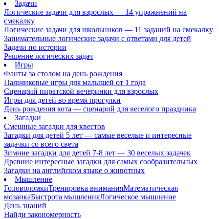
Задачи
Логические задачи для взрослых — 14 упражнений на
смекалку
Логические задачи для школьников — 11 заданий на смекалку
Занимательные логические задачи с ответами для детей
Задачи по истории
Решение логических задач
Игры
Фанты за столом на день рождения
Пальчиковые игры для малышей от 1 года
Сценарий пиратской вечеринки для взрослых
Игры для детей во время прогулки
День рождения кота — сценарий для веселого праздника
Загадки
Смешные загадки для квестов
Загадки для детей 5 лет — самые веселые и интересные
задачки со всего света
Зимние загадки для детей 7-8 лет — 30 веселых задачек
Древние интересные загадки для самых сообразительных
Загадки на английском языке о животных
Мышление
Головоломки
Тренировка внимания
Математическая
мозаика
Быстрота мышления
Логическое мышление
День знаний
Найди закономерность