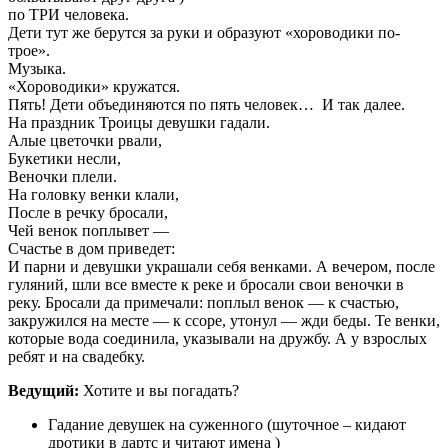
по ТРИ человека.
Дети тут же берутся за руки и образуют «хороводики по-
трое».
Музыка.
«Хороводики» кружатся.
Пять! Дети объединяются по пять человек… И так далее.
На праздник Троицы девушки гадали.
Алые цветочки рвали,
Букетики несли,
Веночки плели.
На головку венки клали,
После в речку бросали,
Чей венок поплывет —
Счастье в дом приведет:
И парни и девушки украшали себя венками. А вечером, после
гуляний, шли все вместе к реке и бросали свои веночки в
реку. Бросали да примечали: поплыл венок — к счастью,
закружился на месте — к ссоре, утонул — жди беды. Те венки,
которые вода соединила, указывали на дружбу. А у взрослых
ребят и на свадебку.
Ведущий:
Хотите и вы погадать?
Гадание девушек на суженного (шуточное – кидают
дротики в дартс и читают имена )