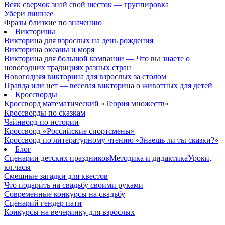
Всяк сверчок знай свой шесток — группировка
Убери лишнее
Фразы близкие по значению
Викторины
Викторина для взрослых на день рождения
Викторина океаны и моря
Викторина для большой компании — Что вы знаете о
новогодних традициях разных стран
Новогодняя викторина для взрослых за столом
Правда или нет — веселая викторина о животных для детей
Кроссворды
Кроссворд математический «Теория множеств»
Кроссворды по сказкам
Чайнворд по истории
Кроссворд «Российские спортсмены»
Кроссворд по литературному чтению «Знаешь ли ты сказки?»
Блог
Сценарии детских праздников
Методика и дидактика
Уроки,
кл.часы
Смешные загадки для квестов
Что подарить на свадьбу своими руками
Современные конкурсы на свадьбу
Сценарий гендер пати
Конкурсы на вечеринку для взрослых