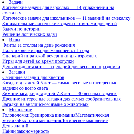
Задачи
Логические задачи для взрослых — 14 упражнений на
смекалку
Логические задачи для школьников — 11 заданий на смекалку
Занимательные логические задачи с ответами для детей
Задачи по истории
Решение логических задач
Игры
Фанты за столом на день рождения
Пальчиковые игры для малышей от 1 года
Сценарий пиратской вечеринки для взрослых
Игры для детей во время прогулки
День рождения кота — сценарий для веселого праздника
Загадки
Смешные загадки для квестов
Загадки для детей 5 лет — самые веселые и интересные
задачки со всего света
Зимние загадки для детей 7-8 лет — 30 веселых задачек
Древние интересные загадки для самых сообразительных
Загадки на английском языке о животных
Мышление
Головоломки
Тренировка внимания
Математическая
мозаика
Быстрота мышления
Логическое мышление
День знаний
Найди закономерность