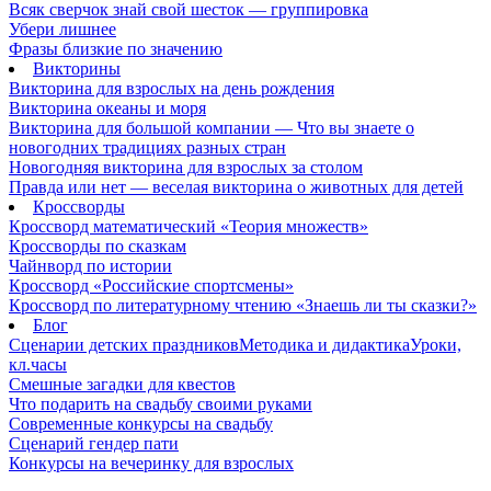
Всяк сверчок знай свой шесток — группировка
Убери лишнее
Фразы близкие по значению
Викторины
Викторина для взрослых на день рождения
Викторина океаны и моря
Викторина для большой компании — Что вы знаете о
новогодних традициях разных стран
Новогодняя викторина для взрослых за столом
Правда или нет — веселая викторина о животных для детей
Кроссворды
Кроссворд математический «Теория множеств»
Кроссворды по сказкам
Чайнворд по истории
Кроссворд «Российские спортсмены»
Кроссворд по литературному чтению «Знаешь ли ты сказки?»
Блог
Сценарии детских праздников
Методика и дидактика
Уроки,
кл.часы
Смешные загадки для квестов
Что подарить на свадьбу своими руками
Современные конкурсы на свадьбу
Сценарий гендер пати
Конкурсы на вечеринку для взрослых