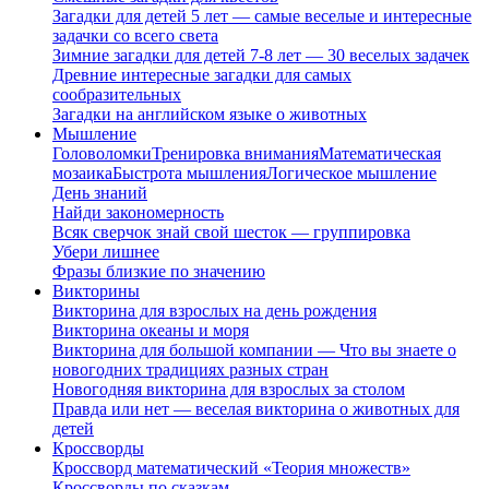
Загадки для детей 5 лет — самые веселые и интересные
задачки со всего света
Зимние загадки для детей 7-8 лет — 30 веселых задачек
Древние интересные загадки для самых
сообразительных
Загадки на английском языке о животных
Мышление
Головоломки
Тренировка внимания
Математическая
мозаика
Быстрота мышления
Логическое мышление
День знаний
Найди закономерность
Всяк сверчок знай свой шесток — группировка
Убери лишнее
Фразы близкие по значению
Викторины
Викторина для взрослых на день рождения
Викторина океаны и моря
Викторина для большой компании — Что вы знаете о
новогодних традициях разных стран
Новогодняя викторина для взрослых за столом
Правда или нет — веселая викторина о животных для
детей
Кроссворды
Кроссворд математический «Теория множеств»
Кроссворды по сказкам