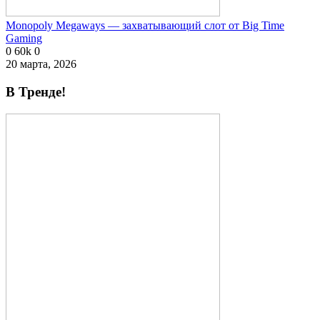
Monopoly Megaways — захватывающий слот от Big Time
Gaming
0
60k
0
20 марта, 2026
В Тренде!