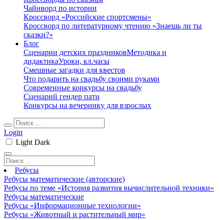
Чайнворд по истории
Кроссворд «Российские спортсмены»
Кроссворд по литературному чтению «Знаешь ли ты
сказки?»
Блог
Сценарии детских праздников
Методика и
дидактика
Уроки, кл.часы
Смешные загадки для квестов
Что подарить на свадьбу своими руками
Современные конкурсы на свадьбу
Сценарий гендер пати
Конкурсы на вечеринку для взрослых
Login
Light
Dark
Ребусы
Ребусы математические (авторские)
Ребусы по теме «История развития вычислительной техники»
Ребусы математические
Ребусы «Информационные технологии»
Ребусы «Животный и растительный мир»