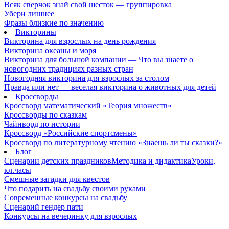
Всяк сверчок знай свой шесток — группировка
Убери лишнее
Фразы близкие по значению
Викторины
Викторина для взрослых на день рождения
Викторина океаны и моря
Викторина для большой компании — Что вы знаете о
новогодних традициях разных стран
Новогодняя викторина для взрослых за столом
Правда или нет — веселая викторина о животных для детей
Кроссворды
Кроссворд математический «Теория множеств»
Кроссворды по сказкам
Чайнворд по истории
Кроссворд «Российские спортсмены»
Кроссворд по литературному чтению «Знаешь ли ты сказки?»
Блог
Сценарии детских праздников
Методика и дидактика
Уроки,
кл.часы
Смешные загадки для квестов
Что подарить на свадьбу своими руками
Современные конкурсы на свадьбу
Сценарий гендер пати
Конкурсы на вечеринку для взрослых