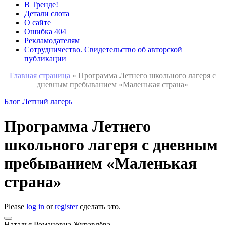
В Тренде!
Детали слота
О сайте
Ошибка 404
Рекламодателям
Сотрудничество. Свидетельство об авторской
публикации
Главная страница
»
Программа Летнего школьного лагеря с
дневным пребыванием «Маленькая страна»
Блог
Летний лагерь
Программа Летнего
школьного лагеря с дневным
пребыванием «Маленькая
страна»
Please
log in
or
register
сделать это.
Наталья Романовна Журавлёва