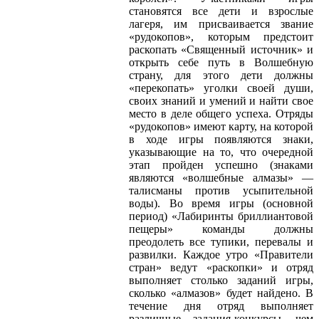
становятся все дети и взрослые
лагеря, им присваивается звание
«рудокопов», которым предстоит
раскопать «Священный источник» и
открыть себе путь в Волшебную
страну, для этого дети должны
«перекопать» уголки своей души,
своих знаний и умений и найти свое
место в деле общего успеха. Отряды
«рудокопов» имеют карту, на которой
в ходе игры появляются знаки,
указывающие на то, что очередной
этап пройден успешно (знаками
являются «волшебные алмазы» —
талисманы против усыпительной
воды). Во время игры (основной
период) «Лабиринты бриллиантовой
пещеры» команды должны
преодолеть все тупики, перевалы и
развилки. Каждое утро «Правители
стран» ведут «раскопки» и отряд
выполняет столько заданий игры,
сколько «алмазов» будет найдено. В
течение дня отряд выполняет
различные задания-конкурсы, чем