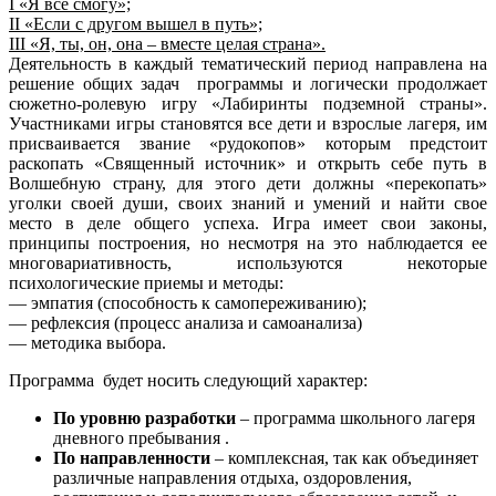
I
«Я все смогу»;
II
«Если с другом вышел в путь»;
III
«Я, ты, он, она – вместе целая страна».
Деятельность в каждый тематический период направлена на
решение общих задач программы и логически продолжает
сюжетно-ролевую игру «Лабиринты подземной страны».
Участниками игры становятся все дети и взрослые лагеря, им
присваивается звание «рудокопов» которым предстоит
раскопать «Священный источник» и открыть себе путь в
Волшебную страну, для этого дети должны «перекопать»
уголки своей души, своих знаний и умений и найти свое
место в деле общего успеха. Игра имеет свои законы,
принципы построения, но несмотря на это наблюдается ее
многовариативность, используются некоторые
психологические приемы и методы:
— эмпатия (способность к самопереживанию);
— рефлексия (процесс анализа и самоанализа)
— методика выбора.
Программа будет носить следующий характер:
По уровню разработки
– программа школьного лагеря
дневного пребывания .
По направленности
– комплексная, так как объединяет
различные направления отдыха, оздоровления,