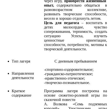
через игру,
приобрести жизненный
опыт,
содержательно общаться в
разновозрастном коллективе,
развивать творческие способности,
весело и хорошо отдохнуть летом.
Цель для педагога
– воспитать в
детях милосердие, чувство
сопереживания, терпимость, создать
ситуацию Успеха, изучить
ценностные ориентации,
способности, потребности, мотивы к
творческой деятельности.
Тип лагеря
С дневным пребыванием
-спортивно-оздоровительное;
Направления
-гражданско-патриотическое;
деятельности
-нравственно-этическое;
-творческо-познавательное.
Краткое
Программа лагеря построена на
содержание
основе сюжетно-ролевой игры по
сказочной повести
А. Волкова «Семь подземных
королей». Участниками игры