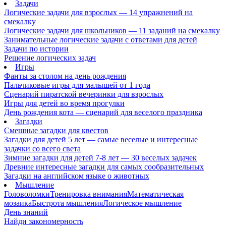
Задачи
Логические задачи для взрослых — 14 упражнений на
смекалку
Логические задачи для школьников — 11 заданий на смекалку
Занимательные логические задачи с ответами для детей
Задачи по истории
Решение логических задач
Игры
Фанты за столом на день рождения
Пальчиковые игры для малышей от 1 года
Сценарий пиратской вечеринки для взрослых
Игры для детей во время прогулки
День рождения кота — сценарий для веселого праздника
Загадки
Смешные загадки для квестов
Загадки для детей 5 лет — самые веселые и интересные
задачки со всего света
Зимние загадки для детей 7-8 лет — 30 веселых задачек
Древние интересные загадки для самых сообразительных
Загадки на английском языке о животных
Мышление
Головоломки
Тренировка внимания
Математическая
мозаика
Быстрота мышления
Логическое мышление
День знаний
Найди закономерность