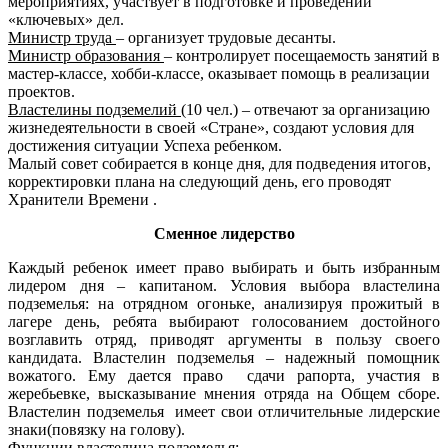
мероприятиях, участвует в подготовке и проведении
«ключевых» дел.
Министр труда
– организует трудовые десанты.
Министр образования
– контролирует посещаемость занятий в
мастер-классе, хобби-классе, оказывает помощь в реализации
проектов.
Властелины подземелий
(10 чел.) – отвечают за организацию
жизнедеятельности в своей «Стране», создают условия для
достижения ситуации Успеха ребенком.
Малый совет собирается в конце дня, для подведения итогов,
корректировки плана на следующий день, его проводят
Хранители Времени .
Сменное лидерство
Каждый ребенок имеет право выбирать и быть избранным
лидером дня – капитаном. Условия выбора властелина
подземелья: на отрядном огоньке, анализируя прожитый в
лагере день, ребята выбирают голосованием достойного
возглавить отряд, приводят аргументы в пользу своего
кандидата. Властелин подземелья – надежный помощник
вожатого. Ему дается право сдачи рапорта, участия в
жеребьевке, высказывание мнения отряда на Общем сборе.
Властелин подземелья имеет свои отличительные лидерские
знаки(повязку на голову).
Функции властелина подземелья: