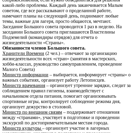
какой-либо проблемы. Каждый день заканчивается Малым
советом, где все рассказывают о проделанной работе,
намечают планы на следующий день, поднимают любые
темы, важные для лагеря, просто общаются, мечтают.
Заседание Большого совета проводится 1 раз в неделю. На
заседании Большого совета приглашаются Властелины
Подземелий (командиры отрядов) для отчета о
жизнедеятельности «Страны».
Обязанности членов Большого совета.
Хранители Времени
(2 чел.) – отвечают за организацию
жизнедеятельности всех «стран» (занятия в мастерских,
хобби-классах, руководство самоуправлением, проведение
Малого Совета)
Министр информации
– выбирается, информирует «страны» о
важных событиях, организует работу Летописцев.
Министр врачевания
– организует утренние зарядки, следит за
соблюдением правил гигиены, взаимодействует с
начальником отдела питания, помогает организовывать
спортивные игры, контролирует соблюдение режима дня,
организует дежурство в столовой.
Министр по внешним связям
– поддерживает отношения
между «странами», участвует в подготовке и проведении
экскурсий по достопримечательным местам города.
Министр культуры
– организует участие в лагерных