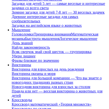
Загадки для детей 5 лет — самые веселые и интересные
задачки со всего света
Зимние загадки для детей 7-8 лет — 30 веселых задачек
Древние интересные загадки для самых
сообразительных
Загадки на английском языке о животных
Мышление
Головоломки
Тренировка внимания
Математическая
мозаика
Быстрота мышления
Логическое мышление
День знаний
Найди закономерность
Всяк сверчок знай свой шесток — группировка
Убери лишнее
Фразы близкие по значению
Викторины
Викторина для взрослых на день рождения
Викторина океаны и моря
Викторина для большой компании — Что вы знаете о
новогодних традициях разных стран
Новогодняя викторина для взрослых за столом
Правда или нет — веселая викторина о животных для
детей
Кроссворды
Кроссворд математический «Теория множеств»
Кроссворды по сказкам