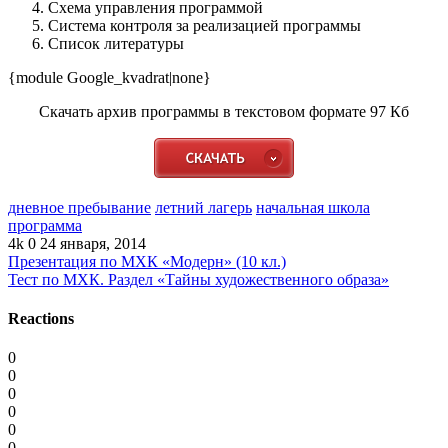
Схема управления программой
Система контроля за реализацией программы
Список литературы
{module Google_kvadrat|none}
Скачать архив программы в текстовом формате 97 Кб
дневное пребывание
летний лагерь
начальная школа
программа
4k
0
24 января, 2014
Презентация по МХК «Модерн» (10 кл.)
Тест по МХК. Раздел «Тайны художественного образа»
Reactions
0
0
0
0
0
0