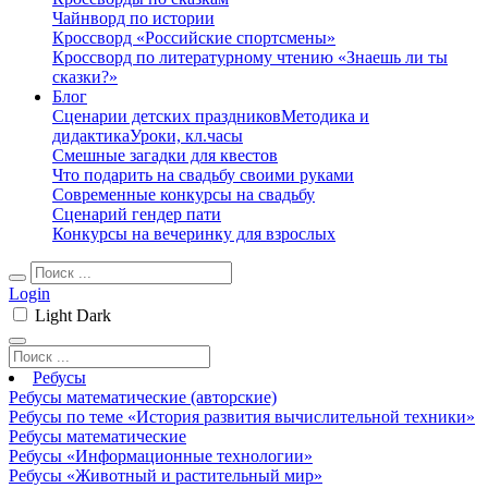
Чайнворд по истории
Кроссворд «Российские спортсмены»
Кроссворд по литературному чтению «Знаешь ли ты
сказки?»
Блог
Сценарии детских праздников
Методика и
дидактика
Уроки, кл.часы
Смешные загадки для квестов
Что подарить на свадьбу своими руками
Современные конкурсы на свадьбу
Сценарий гендер пати
Конкурсы на вечеринку для взрослых
Login
Light
Dark
Ребусы
Ребусы математические (авторские)
Ребусы по теме «История развития вычислительной техники»
Ребусы математические
Ребусы «Информационные технологии»
Ребусы «Животный и растительный мир»