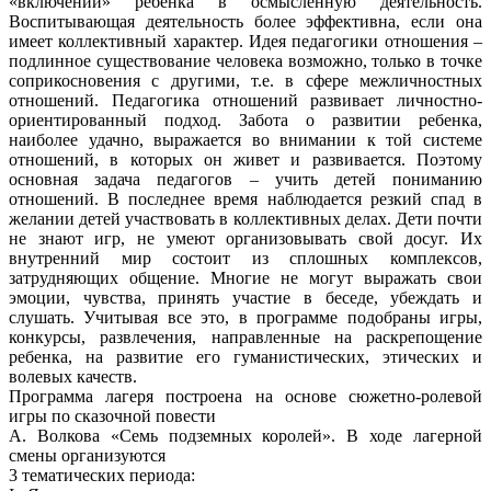
«включении» ребенка в осмысленную деятельность.
Воспитывающая деятельность более эффективна, если она
имеет коллективный характер. Идея педагогики отношения –
подлинное существование человека возможно, только в точке
соприкосновения с другими, т.е. в сфере межличностных
отношений. Педагогика отношений развивает личностно-
ориентированный подход. Забота о развитии ребенка,
наиболее удачно, выражается во внимании к той системе
отношений, в которых он живет и развивается. Поэтому
основная задача педагогов – учить детей пониманию
отношений. В последнее время наблюдается резкий спад в
желании детей участвовать в коллективных делах. Дети почти
не знают игр, не умеют организовывать свой досуг. Их
внутренний мир состоит из сплошных комплексов,
затрудняющих общение. Многие не могут выражать свои
эмоции, чувства, принять участие в беседе, убеждать и
слушать. Учитывая все это, в программе подобраны игры,
конкурсы, развлечения, направленные на раскрепощение
ребенка, на развитие его гуманистических, этических и
волевых качеств.
Программа лагеря построена на основе сюжетно-ролевой
игры по сказочной повести
А. Волкова «Семь подземных королей». В ходе лагерной
смены организуются
3 тематических периода: