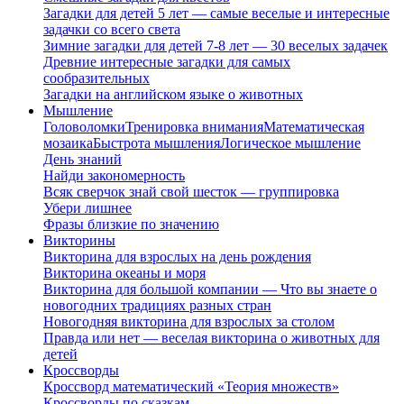
Загадки для детей 5 лет — самые веселые и интересные
задачки со всего света
Зимние загадки для детей 7-8 лет — 30 веселых задачек
Древние интересные загадки для самых
сообразительных
Загадки на английском языке о животных
Мышление
Головоломки
Тренировка внимания
Математическая
мозаика
Быстрота мышления
Логическое мышление
День знаний
Найди закономерность
Всяк сверчок знай свой шесток — группировка
Убери лишнее
Фразы близкие по значению
Викторины
Викторина для взрослых на день рождения
Викторина океаны и моря
Викторина для большой компании — Что вы знаете о
новогодних традициях разных стран
Новогодняя викторина для взрослых за столом
Правда или нет — веселая викторина о животных для
детей
Кроссворды
Кроссворд математический «Теория множеств»
Кроссворды по сказкам