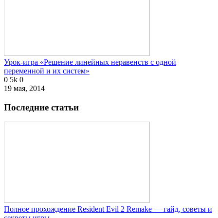
Урок-игра «Решение линейных неравенств с одной
переменной и их систем»
0
5k
0
19 мая, 2014
Последние статьи
Полное прохождение Resident Evil 2 Remake — гайд, советы и
секреты игры