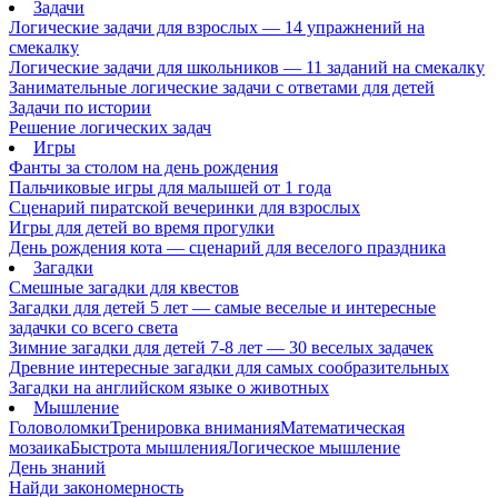
Задачи
Логические задачи для взрослых — 14 упражнений на
смекалку
Логические задачи для школьников — 11 заданий на смекалку
Занимательные логические задачи с ответами для детей
Задачи по истории
Решение логических задач
Игры
Фанты за столом на день рождения
Пальчиковые игры для малышей от 1 года
Сценарий пиратской вечеринки для взрослых
Игры для детей во время прогулки
День рождения кота — сценарий для веселого праздника
Загадки
Смешные загадки для квестов
Загадки для детей 5 лет — самые веселые и интересные
задачки со всего света
Зимние загадки для детей 7-8 лет — 30 веселых задачек
Древние интересные загадки для самых сообразительных
Загадки на английском языке о животных
Мышление
Головоломки
Тренировка внимания
Математическая
мозаика
Быстрота мышления
Логическое мышление
День знаний
Найди закономерность