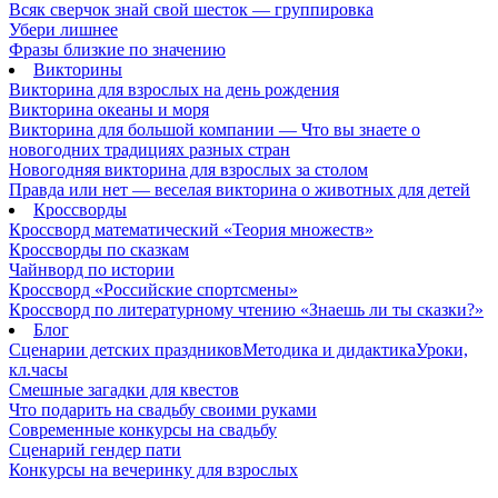
Всяк сверчок знай свой шесток — группировка
Убери лишнее
Фразы близкие по значению
Викторины
Викторина для взрослых на день рождения
Викторина океаны и моря
Викторина для большой компании — Что вы знаете о
новогодних традициях разных стран
Новогодняя викторина для взрослых за столом
Правда или нет — веселая викторина о животных для детей
Кроссворды
Кроссворд математический «Теория множеств»
Кроссворды по сказкам
Чайнворд по истории
Кроссворд «Российские спортсмены»
Кроссворд по литературному чтению «Знаешь ли ты сказки?»
Блог
Сценарии детских праздников
Методика и дидактика
Уроки,
кл.часы
Смешные загадки для квестов
Что подарить на свадьбу своими руками
Современные конкурсы на свадьбу
Сценарий гендер пати
Конкурсы на вечеринку для взрослых