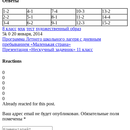
Ответы
1-2
4-1
7-4
10-3
13-2
2-2
5-1
8-1
11-2
14-4
3-4
6-2
9-1
12-3
15-2
8 класс
мхк
тест
художественный образ
5k
0
20 января, 2014
Программа Летнего школьного лагеря с дневным
пребыванием «Маленькая страна»
Презентация «Нескучный задачник» 11 класс
Reactions
0
0
0
0
0
0
Already reacted for this post.
Ваш адрес email не будет опубликован.
Обязательные поля
помечены
*