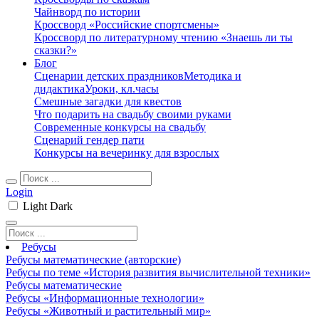
Чайнворд по истории
Кроссворд «Российские спортсмены»
Кроссворд по литературному чтению «Знаешь ли ты
сказки?»
Блог
Сценарии детских праздников
Методика и
дидактика
Уроки, кл.часы
Смешные загадки для квестов
Что подарить на свадьбу своими руками
Современные конкурсы на свадьбу
Сценарий гендер пати
Конкурсы на вечеринку для взрослых
Login
Light
Dark
Ребусы
Ребусы математические (авторские)
Ребусы по теме «История развития вычислительной техники»
Ребусы математические
Ребусы «Информационные технологии»
Ребусы «Животный и растительный мир»