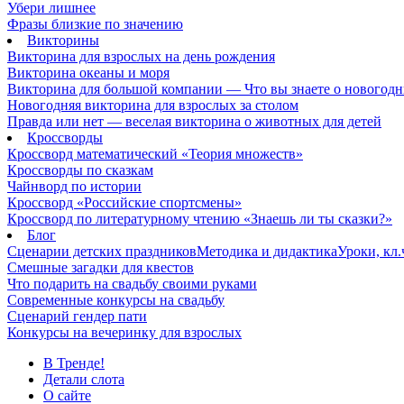
Убери лишнее
Фразы близкие по значению
Викторины
Викторина для взрослых на день рождения
Викторина океаны и моря
Викторина для большой компании — Что вы знаете о новогодн
Новогодняя викторина для взрослых за столом
Правда или нет — веселая викторина о животных для детей
Кроссворды
Кроссворд математический «Теория множеств»
Кроссворды по сказкам
Чайнворд по истории
Кроссворд «Российские спортсмены»
Кроссворд по литературному чтению «Знаешь ли ты сказки?»
Блог
Сценарии детских праздников
Методика и дидактика
Уроки, кл
Смешные загадки для квестов
Что подарить на свадьбу своими руками
Современные конкурсы на свадьбу
Сценарий гендер пати
Конкурсы на вечеринку для взрослых
В Тренде!
Детали слота
О сайте