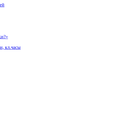
ей
ки?»
и, кл.часы