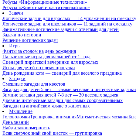
Ребусы «Информационные технологии»
Ребусы «Животный и растительный мир»
Задачи
Логические задачи для взрослых — 14 упражнений на смекалк
Логические задачи для школьников — 11 заданий на смекалку
Занимательные логические задачи с ответами для детей
Задачи по истории
Решение логических задач
Игры
Фанты за столом на день рождения
Пальчиковые игры для малышей от 1 года
Сценарий пиратской вечеринки для взрослых
Игры для детей во время прогулки
День рождения кота — сценарий для веселого праздника
Загадки
Смешные загадки для квестов
Загадки для детей 5 лет — самые веселые и интересные задачки 
Зимние загадки для детей 7-8 лет — 30 веселых задачек
Древние интересные загадки для самых сообразительных
Загадки на английском языке о животных
Мышление
Головоломки
Тренировка внимания
Математическая мозаика
Быс
День знаний
Найди закономерность
Всяк сверчок знай свой шесток — группировка