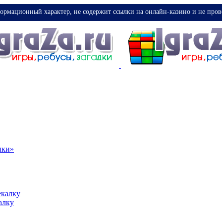
ормационный характер, не содержит ссылки на онлайн-казино и не пров
ики»
екалку
алку