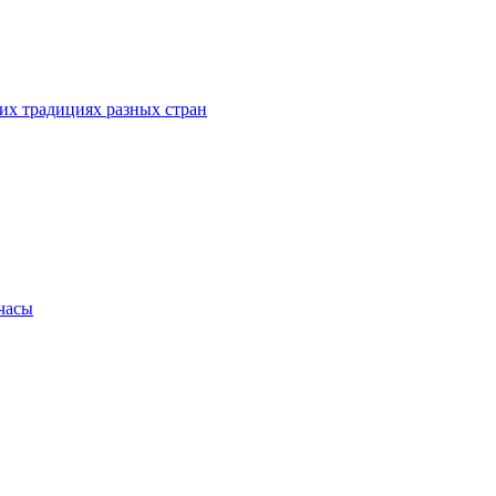
их традициях разных стран
.часы