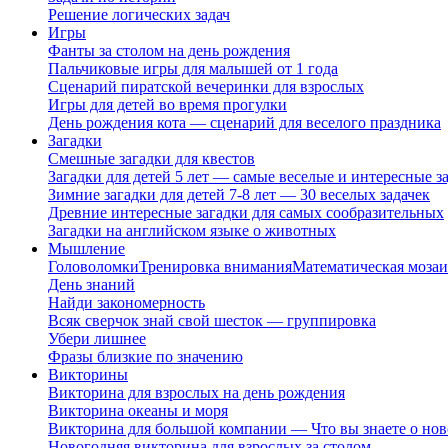
Решение логических задач
Игры
Фанты за столом на день рождения
Пальчиковые игры для малышей от 1 года
Сценарий пиратской вечеринки для взрослых
Игры для детей во время прогулки
День рождения кота — сценарий для веселого праздника
Загадки
Смешные загадки для квестов
Загадки для детей 5 лет — самые веселые и интересные за
Зимние загадки для детей 7-8 лет — 30 веселых задачек
Древние интересные загадки для самых сообразительных
Загадки на английском языке о животных
Мышление
Головоломки
Тренировка внимания
Математическая мозаи
День знаний
Найди закономерность
Всяк сверчок знай свой шесток — группировка
Убери лишнее
Фразы близкие по значению
Викторины
Викторина для взрослых на день рождения
Викторина океаны и моря
Викторина для большой компании — Что вы знаете о нов
Новогодняя викторина для взрослых за столом