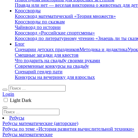
Правда или нет — веселая викторина о животных для дет
Кроссворды
Кроссворд математический «Теория множеств»
Кроссворды по сказкам
Чайнворд по истории
Кроссворд «Российские спортсмены»
Кроссворд по литературному чтению «Знаешь ли ты сказ
Блог
Сценарии детских праздников
Методика и дидактика
Урок
Смешные загадки для квестов
Что подарить на свадьбу своими руками
Современные конкурсы на свадьбу
Сценарий гендер пати
Конкурсы на вечеринку для взрослых
Login
Light
Dark
Ребусы
Ребусы математические (авторские)
Ребусы по теме «История развития вычислительной техники»
Ребусы математические