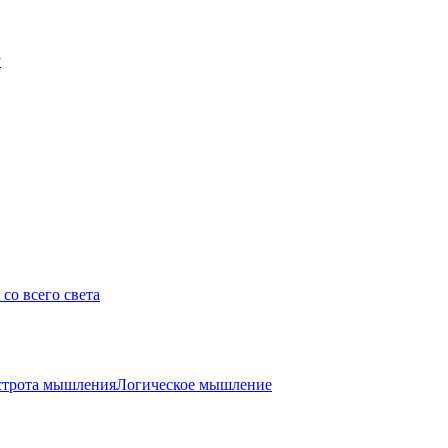
у
со всего света
трота мышления
Логическое мышление