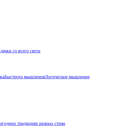
дачки со всего света
ка
Быстрота мышления
Логическое мышление
огодних традициях разных стран