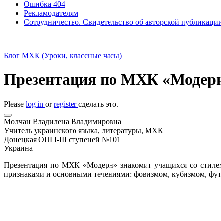
Ошибка 404
Рекламодателям
Сотрудничество. Свидетельство об авторской публикаци
Блог
МХК (Уроки, классные часы)
Презентация по МХК «Модерн»
Please
log in
or
register
сделать это.
Молчан Владилена Владимировна
Учитель украинского языка, литературы, МХК
Донецкая ОШ І-ІІІ ступеней №101
Украина
Презентация по МХК «Модерн» знакомит учащихся со стилем 
признаками и основными течениями: фовизмом, кубизмом, футу