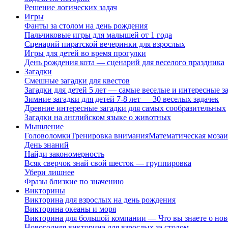
Решение логических задач
Игры
Фанты за столом на день рождения
Пальчиковые игры для малышей от 1 года
Сценарий пиратской вечеринки для взрослых
Игры для детей во время прогулки
День рождения кота — сценарий для веселого праздника
Загадки
Смешные загадки для квестов
Загадки для детей 5 лет — самые веселые и интересные за
Зимние загадки для детей 7-8 лет — 30 веселых задачек
Древние интересные загадки для самых сообразительных
Загадки на английском языке о животных
Мышление
Головоломки
Тренировка внимания
Математическая мозаи
День знаний
Найди закономерность
Всяк сверчок знай свой шесток — группировка
Убери лишнее
Фразы близкие по значению
Викторины
Викторина для взрослых на день рождения
Викторина океаны и моря
Викторина для большой компании — Что вы знаете о нов
Новогодняя викторина для взрослых за столом