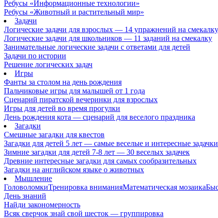
Ребусы «Информационные технологии»
Ребусы «Животный и растительный мир»
Задачи
Логические задачи для взрослых — 14 упражнений на смекалк
Логические задачи для школьников — 11 заданий на смекалку
Занимательные логические задачи с ответами для детей
Задачи по истории
Решение логических задач
Игры
Фанты за столом на день рождения
Пальчиковые игры для малышей от 1 года
Сценарий пиратской вечеринки для взрослых
Игры для детей во время прогулки
День рождения кота — сценарий для веселого праздника
Загадки
Смешные загадки для квестов
Загадки для детей 5 лет — самые веселые и интересные задачки 
Зимние загадки для детей 7-8 лет — 30 веселых задачек
Древние интересные загадки для самых сообразительных
Загадки на английском языке о животных
Мышление
Головоломки
Тренировка внимания
Математическая мозаика
Быс
День знаний
Найди закономерность
Всяк сверчок знай свой шесток — группировка