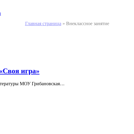
и
Главная страница
»
Внеклассное занятие
 «Своя игра»
 литературы МОУ Грибановская…