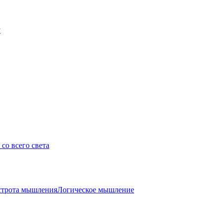
у
со всего света
трота мышления
Логическое мышление