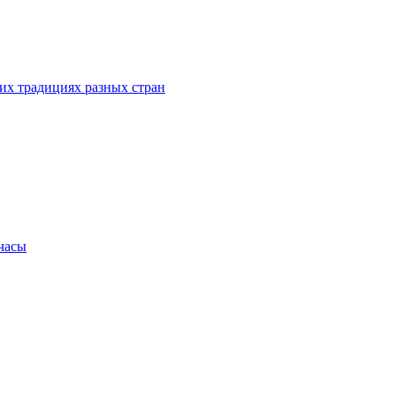
их традициях разных стран
.часы