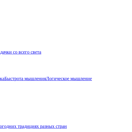
дачки со всего света
ка
Быстрота мышления
Логическое мышление
огодних традициях разных стран