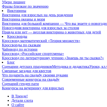
Убери лишнее
Фразы близкие по значению
Викторины
Викторина для взрослых на день рождения
Викторина океаны и моря
Викторина для большой компании — Что вы знаете о новогодн
Новогодняя викторина для взрослых за столом
Правда или нет — веселая викторина о животных для детей
Кроссворды
Кроссворд математический «Теория множеств»
Кроссворды по сказкам
Чайнворд по истории
Кроссворд «Российские спортсмены»
Кроссворд по литературному чтению «Знаешь ли ты сказки?»
Блог
Сценарии детских праздников
Методика и дидактика
Уроки, кл
Смешные загадки для квестов
Что подарить на свадьбу своими руками
Современные конкурсы на свадьбу
Сценарий гендер пати
Конкурсы на вечеринку для взрослых
В Тренде!
Детали слота
О сайте