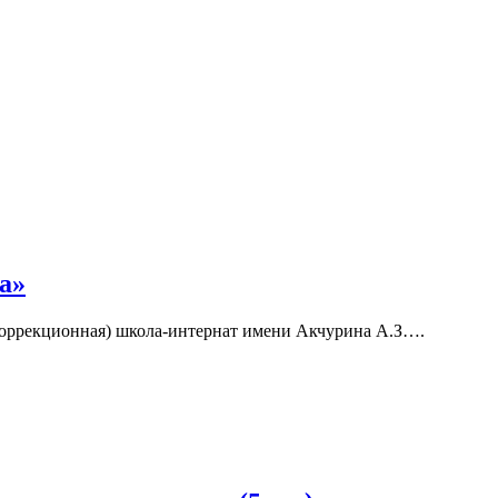
а»
коррекционная) школа-интернат имени Акчурина А.З….