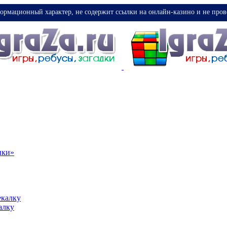
ормационный характер, не содержит ссылки на онлайн-казино и не пров
ики»
екалку
алку