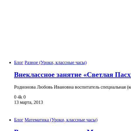
Блог
Разное (Уроки, классные часы)
Внеклассное занятие «Светлая Пасх
Родионова Любовь Ивановна воспитатель специальная (
0
4k
0
13 марта, 2013
Блог
Математика (Уроки, классные часы)