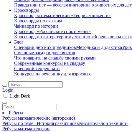
Правда или нет — веселая викторина о животных для дет
Кроссворды
Кроссворд математический «Теория множеств»
Кроссворды по сказкам
Чайнворд по истории
Кроссворд «Российские спортсмены»
Кроссворд по литературному чтению «Знаешь ли ты сказ
Блог
Сценарии детских праздников
Методика и дидактика
Урок
Смешные загадки для квестов
Что подарить на свадьбу своими руками
Современные конкурсы на свадьбу
Сценарий гендер пати
Конкурсы на вечеринку для взрослых
Login
Light
Dark
Ребусы
Ребусы математические (авторские)
Ребусы по теме «История развития вычислительной техники»
Ребусы математические