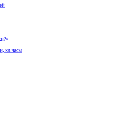
ей
ки?»
и, кл.часы