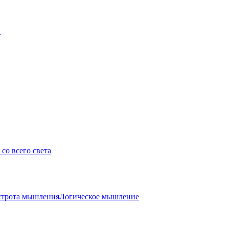
у
со всего света
трота мышления
Логическое мышление