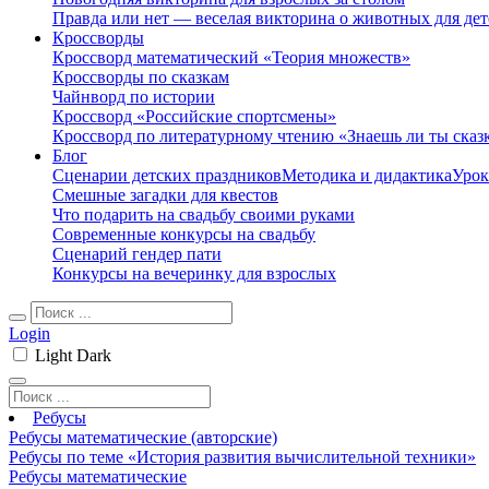
Правда или нет — веселая викторина о животных для дет
Кроссворды
Кроссворд математический «Теория множеств»
Кроссворды по сказкам
Чайнворд по истории
Кроссворд «Российские спортсмены»
Кроссворд по литературному чтению «Знаешь ли ты сказ
Блог
Сценарии детских праздников
Методика и дидактика
Урок
Смешные загадки для квестов
Что подарить на свадьбу своими руками
Современные конкурсы на свадьбу
Сценарий гендер пати
Конкурсы на вечеринку для взрослых
Login
Light
Dark
Ребусы
Ребусы математические (авторские)
Ребусы по теме «История развития вычислительной техники»
Ребусы математические