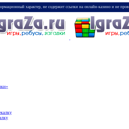
ормационный характер, не содержит ссылки на онлайн-казино и не пров
ики»
екалку
алку