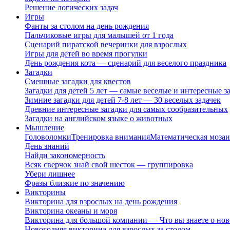
Решение логических задач
Игры
Фанты за столом на день рождения
Пальчиковые игры для малышей от 1 года
Сценарий пиратской вечеринки для взрослых
Игры для детей во время прогулки
День рождения кота — сценарий для веселого праздника
Загадки
Смешные загадки для квестов
Загадки для детей 5 лет — самые веселые и интересные за
Зимние загадки для детей 7-8 лет — 30 веселых задачек
Древние интересные загадки для самых сообразительных
Загадки на английском языке о животных
Мышление
Головоломки
Тренировка внимания
Математическая мозаи
День знаний
Найди закономерность
Всяк сверчок знай свой шесток — группировка
Убери лишнее
Фразы близкие по значению
Викторины
Викторина для взрослых на день рождения
Викторина океаны и моря
Викторина для большой компании — Что вы знаете о нов
Новогодняя викторина для взрослых за столом