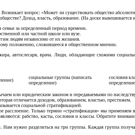
. Возникает вопрос: «Может ли существовать общество абсолют
ществе? Доход, власть, образование. (На доске вывешивается и
 семьи за определенный период времени.
рственной или частной школе или вузе.
гим людям независимо от их желания.
ному положению, сложившееся в общественном мнении.
нкира, автослесаря, врача. Люди, обладающие схожими социал
социальные группы (написать
сословия кл
ление)
определение)
определение
ычаем или юридическим законом и передаваемыми по наследству
торая отличается доходом, образованием, властью, престижем.
 называется социальной стратификацией.
ное расслоение. Только термин «стратификация» мы применяем в 
являются: рабство, касты, сословия и классы. Обратите вниман
. Нам нужно разделиться на три группы. Каждая группа получа