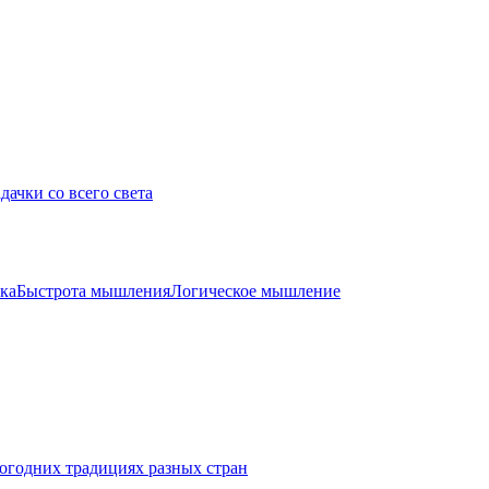
дачки со всего света
ка
Быстрота мышления
Логическое мышление
огодних традициях разных стран