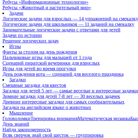
Ребусы «Информационные технологии»
Ребусы «Животный и растительный мир»
Задачи
Логические задачи для взрослых — 14 упражнений на смекалк
Логические задачи для школьников — 11 заданий на смекалку
Занимательные логические задачи с ответами для детей
Задачи по истории
Решение логических задач
Игры
Фанты за столом на день рождения
Пальчиковые игры для малышей от 1 года
Сценарий пиратской вечеринки для взрослых
Игры для детей во время прогулки
День рождения кота — сценарий для веселого праздника
Загадки
Смешные загадки для квестов
Загадки для детей 5 лет — самые веселые и интересные задачки 
Зимние загадки для детей 7-8 лет — 30 веселых задачек
Древние интересные загадки для самых сообразительных
Загадки на английском языке о животных
Мышление
Головоломки
Тренировка внимания
Математическая мозаика
Быс
День знаний
Найди закономерность
Всяк сверчок знай свой шесток — группировка