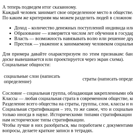
А теперь подведем итог сказанному.
Каждый человек занимает свое определенное место в обществе
По каким же критериям мы можем разделить людей в сложном об
Доход – количество денежных поступлений индивида или
Образование — измеряется числом лет обучения в госуда
Власть — возможность навязывать волю или решение дру
Престиж — уважение к занимаемому человеком социаль
Для примера давайте охарактеризуем по этим признакам: ба
доске вывешивается или проектируется через экран схема).
Социальные общности:
социальные слои (написать
страты (написать опреде
определение)
Сословие – социальная группа, обладающая закрепленными об
Классы — любая социальная страта в современном обществе, ко
Разделение всего общества на страты, группы, слои, классы и
Социальная стратификация – это, то же самое, что и социаль
только иногда в науке. Историческими типами стратификации 
нам исторические типы стратификации.
Чтобы лучше в них разобраться, мы поработаем с документами
вопросы, делаете краткие записи в тетрадях.