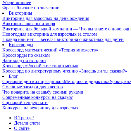
Убери лишнее
Фразы близкие по значению
Викторины
Викторина для взрослых на день рождения
Викторина океаны и моря
Викторина для большой компании — Что вы знаете о новогодн
Новогодняя викторина для взрослых за столом
Правда или нет — веселая викторина о животных для детей
Кроссворды
Кроссворд математический «Теория множеств»
Кроссворды по сказкам
Чайнворд по истории
Кроссворд «Российские спортсмены»
Кроссворд по литературному чтению «Знаешь ли ты сказки?»
Блог
Сценарии детских праздников
Методика и дидактика
Уроки, кл
Смешные загадки для квестов
Что подарить на свадьбу своими руками
Современные конкурсы на свадьбу
Сценарий гендер пати
Конкурсы на вечеринку для взрослых
В Тренде!
Детали слота
О сайте