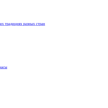
их традициях разных стран
.часы