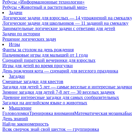
Ребусы «Информационные технологии»
Ребусы «Животный и растительный мир»
Задачи
Логические задачи для взрослых — 14 упражнений на смекалк
Логические задачи для школьников — 11 заданий на смекалку
Занимательные логические задачи с ответами для детей
Задачи по истории
Решение логических задач
Игры
Фанты за столом на день рождения
Пальчиковые игры для малышей от 1 года
Сценарий пиратской вечеринки для взрослых
Игры для детей во время прогулки
День рождения кота — сценарий для веселого праздника
Загадки
Смешные загадки для квестов
Загадки для детей 5 лет — самые веселые и интересные задачки 
Зимние загадки для детей 7-8 лет — 30 веселых задачек
Древние интересные загадки для самых сообразительных
Загадки на английском языке о животных
Мышление
Головоломки
Тренировка внимания
Математическая мозаика
Быс
День знаний
Найди закономерность
Всяк сверчок знай свой шесток — группировка