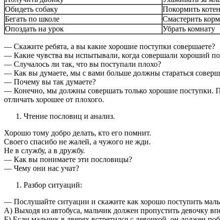
Обидеть собаку
Покормить коте
Бегать по школе
Смастерить кор
Опоздать на урок
Убрать комнату
— Скажите ребята, а вы какие хорошие поступки совершаете?
— Какие чувства вы испытывали, когда совершали хороший по
— Случалось ли так, что вы поступали плохо?
— Как вы думаете, мы с вами больше должны стараться совер
— Почему вы так думаете?
— Конечно, мы должны совершать только хорошие поступки. П
отличать хорошее от плохого.
Чтение пословиц и анализ.
Хорошо тому добро делать, кто его помнит.
Своего спасибо не жалей, а чужого не жди.
Не в службу, а в дружбу.
— Как вы понимаете эти пословицы?
— Чему они нас учат?
Разбор ситуаций:
— Послушайте ситуации и скажите как хорошо поступить мал
А) Выходя из автобуса, мальчик должен пропустить девочку вп
Б) Если мальчик в дверях встретился с девочкой, он должен по