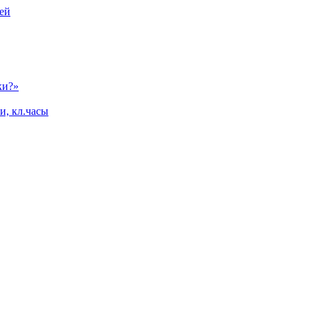
ей
ки?»
и, кл.часы