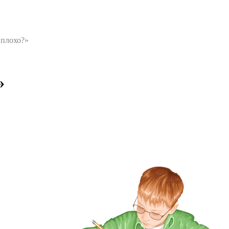
 плохо?»
»