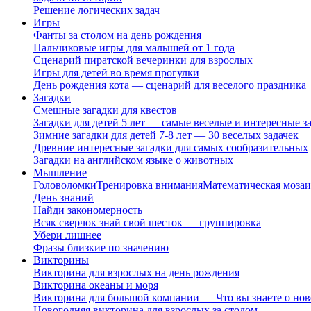
Решение логических задач
Игры
Фанты за столом на день рождения
Пальчиковые игры для малышей от 1 года
Сценарий пиратской вечеринки для взрослых
Игры для детей во время прогулки
День рождения кота — сценарий для веселого праздника
Загадки
Смешные загадки для квестов
Загадки для детей 5 лет — самые веселые и интересные за
Зимние загадки для детей 7-8 лет — 30 веселых задачек
Древние интересные загадки для самых сообразительных
Загадки на английском языке о животных
Мышление
Головоломки
Тренировка внимания
Математическая мозаи
День знаний
Найди закономерность
Всяк сверчок знай свой шесток — группировка
Убери лишнее
Фразы близкие по значению
Викторины
Викторина для взрослых на день рождения
Викторина океаны и моря
Викторина для большой компании — Что вы знаете о нов
Новогодняя викторина для взрослых за столом