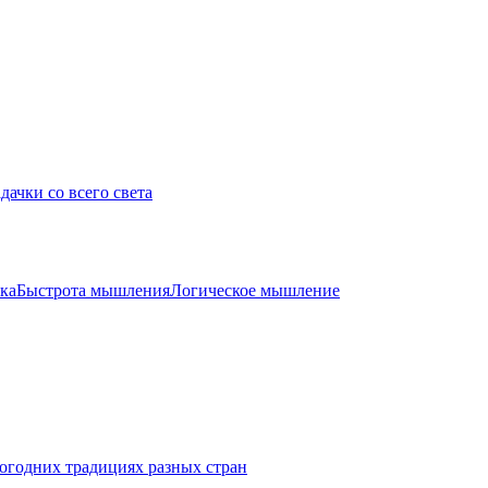
дачки со всего света
ка
Быстрота мышления
Логическое мышление
огодних традициях разных стран