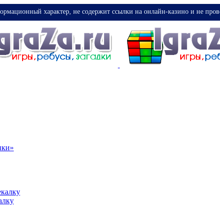
ормационный характер, не содержит ссылки на онлайн-казино и не пров
ики»
екалку
алку