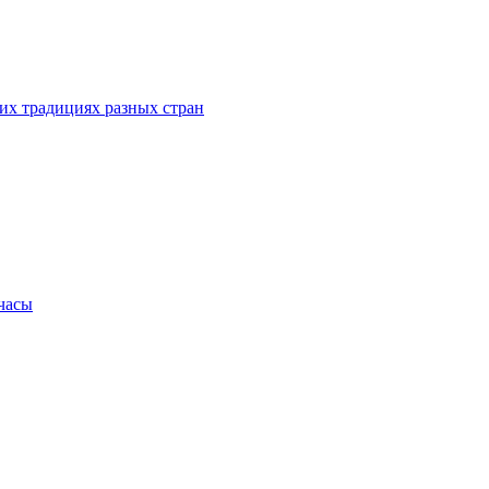
их традициях разных стран
.часы