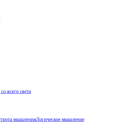
у
со всего света
трота мышления
Логическое мышление