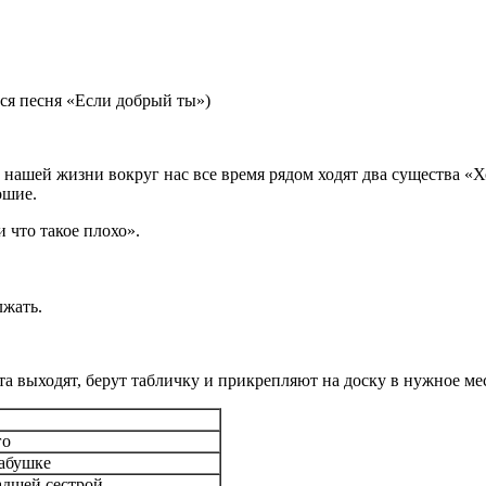
ся песня «Если добрый ты»)
В нашей жизни вокруг нас все время рядом ходят два существа «
ошие.
 что такое плохо».
лжать.
а выходят, берут табличку и прикрепляют на доску в нужное ме
го
бабушке
адшей сестрой