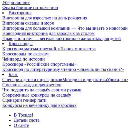
Убери лишнее
Фразы близкие по значению
Викторины
Викторина для взрослых на день рождения
Викторина океаны и моря
Викторина для большой компании — Что вы знаете о новогодн
Новогодняя викторина для взрослых за столом
Правда или нет — веселая викторина о животных для детей
Кроссворды
Кроссворд математический «Теория множеств»
Кроссворды по сказкам
Чайнворд по истории
Кроссворд «Российские спортсмены»
Кроссворд по литературному чтению «Знаешь ли ты сказки?»
Блог
Сценарии детских праздников
Методика и дидактика
Уроки, кл
Смешные загадки для квестов
Что подарить на свадьбу своими руками
Современные конкурсы на свадьбу
Сценарий гендер пати
Конкурсы на вечеринку для взрослых
В Тренде!
Детали слота
О сайте