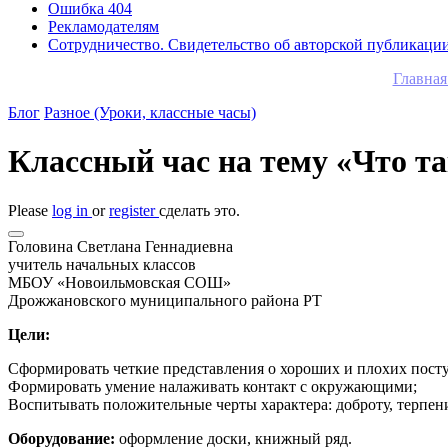
Ошибка 404
Рекламодателям
Сотрудничество. Свидетельство об авторской публикаци
Главная
Блог
Разное (Уроки, классные часы)
Классный час на тему «Что та
Please
log in
or
register
сделать это.
Головина Светлана Геннадиевна
учитель начальных классов
МБОУ «Новоильмовская СОШ»
Дрожжановского муниципального района РТ
Цели:
Сформировать четкие представления о хороших и плохих пост
Формировать умение налаживать контакт с окружающими;
Воспитывать положительные черты характера: доброту, терпени
Оборудование:
оформление доски, книжный ряд.