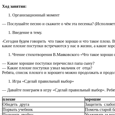
Ход занятия:
Организационный момент
— Послушайте песню и скажите о чём эта песенка? (Исполняет
Введение в тему.
-Сегодня будем говорить что такое хорошо и что такое плохо. 
какие плохие поступки встречаются у нас в жизни, а какие хор
Чтение стихотворения В.Маяковского «Что такое хорошо и
— Какие хорошие поступки перечислил папа сыну?
— Какие плохие поступки узнал мальчик от отца?
Ребята, список плохого и хорошего можно продолжать и продо
Игра «Сделай правильный выбор»
— Давайте поиграем в игру «Сделай правильный выбор». Ребят
плохие
хорошие
Обидеть друга
Защитить слабо
Порвать учебник
Помочь старой 
Получить двойку
Ухаживать за мл