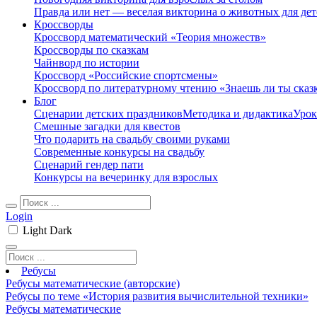
Правда или нет — веселая викторина о животных для дет
Кроссворды
Кроссворд математический «Теория множеств»
Кроссворды по сказкам
Чайнворд по истории
Кроссворд «Российские спортсмены»
Кроссворд по литературному чтению «Знаешь ли ты сказ
Блог
Сценарии детских праздников
Методика и дидактика
Урок
Смешные загадки для квестов
Что подарить на свадьбу своими руками
Современные конкурсы на свадьбу
Сценарий гендер пати
Конкурсы на вечеринку для взрослых
Login
Light
Dark
Ребусы
Ребусы математические (авторские)
Ребусы по теме «История развития вычислительной техники»
Ребусы математические