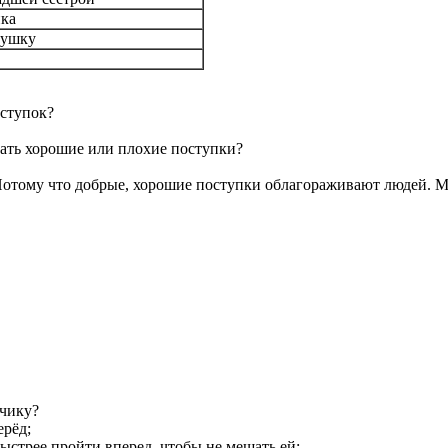
нка
мушку
ступок?
шать хорошие или плохие поступки?
отому что добрые, хорошие поступки облагораживают людей. Ми
ьчику?
ерёд;
быстрее пройти вперед, чтобы не мешать ей;