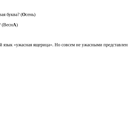
ая буква? (
О
сень)
? (Весн
А
)
 язык «ужасная ящерица». Но совсем не ужасными представлены