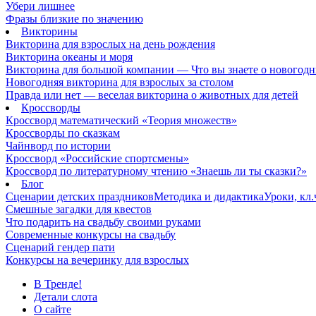
Убери лишнее
Фразы близкие по значению
Викторины
Викторина для взрослых на день рождения
Викторина океаны и моря
Викторина для большой компании — Что вы знаете о новогодн
Новогодняя викторина для взрослых за столом
Правда или нет — веселая викторина о животных для детей
Кроссворды
Кроссворд математический «Теория множеств»
Кроссворды по сказкам
Чайнворд по истории
Кроссворд «Российские спортсмены»
Кроссворд по литературному чтению «Знаешь ли ты сказки?»
Блог
Сценарии детских праздников
Методика и дидактика
Уроки, кл
Смешные загадки для квестов
Что подарить на свадьбу своими руками
Современные конкурсы на свадьбу
Сценарий гендер пати
Конкурсы на вечеринку для взрослых
В Тренде!
Детали слота
О сайте