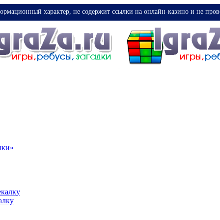
ормационный характер, не содержит ссылки на онлайн-казино и не пров
ики»
екалку
алку