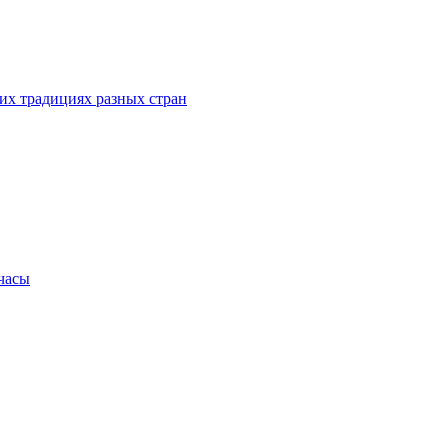
их традициях разных стран
.часы