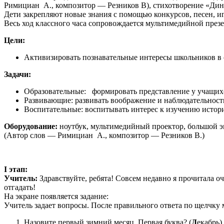
Римициан А., композитор — Резников В), стихотворение «Дин
Дети закрепляют новые знания с помощью конкурсов, песен, иг
Весь ход классного часа сопровождается мультимедийной през
Цели:
Активизировать познавательные интересы школьников в
Задачи:
Образовательные: формировать представление у учащихся
Развивающие: развивать воображение и наблюдательност
Воспитательные: воспитывать интерес к изучению истори
Оборудование:
ноутбук, мультимедийный проектор, большой эк
(Автор слов — Римициан А., композитор — Резников В.)
I этап:
Учитель:
Здравствуйте, ребята! Совсем недавно я прочитала о
отгадать!
На экране появляется задание:
Учитель задает вопросы. После правильного ответа по щелчку 
Назовите первый зимний месяц. Первая буква? (
Д
екабрь)