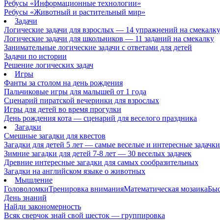
Ребусы «Информационные технологии»
Ребусы «Животный и растительный мир»
Задачи
Логические задачи для взрослых — 14 упражнений на смекалк
Логические задачи для школьников — 11 заданий на смекалку
Занимательные логические задачи с ответами для детей
Задачи по истории
Решение логических задач
Игры
Фанты за столом на день рождения
Пальчиковые игры для малышей от 1 года
Сценарий пиратской вечеринки для взрослых
Игры для детей во время прогулки
День рождения кота — сценарий для веселого праздника
Загадки
Смешные загадки для квестов
Загадки для детей 5 лет — самые веселые и интересные задачки 
Зимние загадки для детей 7-8 лет — 30 веселых задачек
Древние интересные загадки для самых сообразительных
Загадки на английском языке о животных
Мышление
Головоломки
Тренировка внимания
Математическая мозаика
Быс
День знаний
Найди закономерность
Всяк сверчок знай свой шесток — группировка