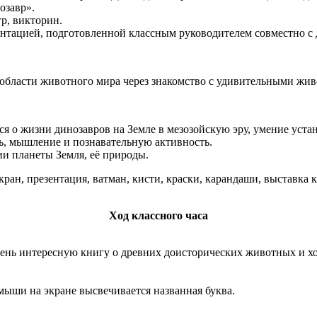
озавр».
р, викторин.
ентацией, подготовленной классным руководителем совместно с 
 области животного мира через знакомство с удивительными ж
 о жизни динозавров на Земле в мезозойскую эру, умение устан
ь, мышление и познавательную активность.
и планеты Земля, её природы.
ран, презентация, ватман, кисти, краски, карандаши, выставка
Ход классного часа
чень интересную книгу о древних доисторических животных и хо
мыши на экране высвечивается названная буква.