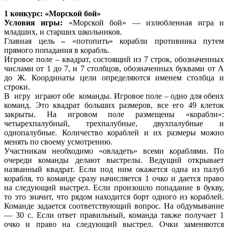
1 конкурс: «Морской бой»
Условия игры:
«Морской бой» — излюбленная игра и
младших, и старших школьников
.
Главная цель
–
«потопить» корабли противника путем
прямого попадания в корабль.
Игровое поле – квадрат, состоящий из 7 строк, обозначенных
числами от 1 до 7, и 7 столбцов, обозначенных буквами от А
до Ж. Координаты цели определяются именем столбца и
строки.
В игру играют обе команды. Игровое поле – одно для обеих
команд. Это квадрат больших размеров, все его 49 клеток
закрыты. На игровом поле размещены «корабли»:
четырехпалубный, трехпалубные, двухпалубные и
однопалубные. Количество кораблей и их размеры можно
менять по своему усмотрению.
Участникам необходимо «овладеть» всеми кораблями. По
очереди команды делают выстрелы. Ведущий открывает
названный квадрат. Если под ним окажется одна из палуб
корабля, то команде сразу начисляется 1 очко и дается право
на следующий выстрел. Если произошло попадание в букву,
то это значит, что рядом находится борт одного из кораблей.
Команде задается соответствующий вопрос. На обдумывание
— 30 с. Если ответ правильный, команда также получает 1
очко и право на следующий выстрел. Очки заменяются