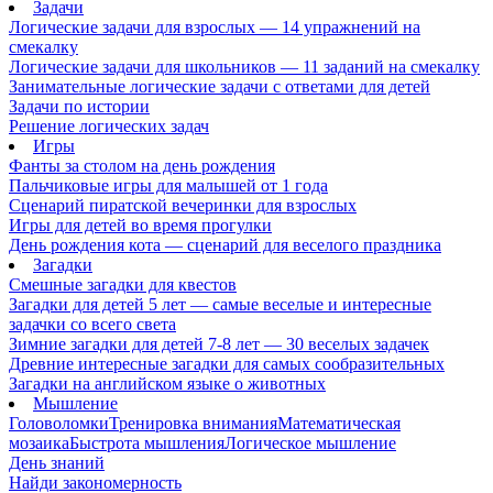
Задачи
Логические задачи для взрослых — 14 упражнений на
смекалку
Логические задачи для школьников — 11 заданий на смекалку
Занимательные логические задачи с ответами для детей
Задачи по истории
Решение логических задач
Игры
Фанты за столом на день рождения
Пальчиковые игры для малышей от 1 года
Сценарий пиратской вечеринки для взрослых
Игры для детей во время прогулки
День рождения кота — сценарий для веселого праздника
Загадки
Смешные загадки для квестов
Загадки для детей 5 лет — самые веселые и интересные
задачки со всего света
Зимние загадки для детей 7-8 лет — 30 веселых задачек
Древние интересные загадки для самых сообразительных
Загадки на английском языке о животных
Мышление
Головоломки
Тренировка внимания
Математическая
мозаика
Быстрота мышления
Логическое мышление
День знаний
Найди закономерность