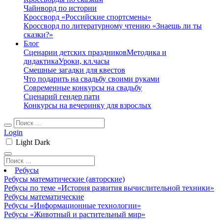
Чайнворд по истории
Кроссворд «Российские спортсмены»
Кроссворд по литературному чтению «Знаешь ли ты
сказки?»
Блог
Сценарии детских праздников
Методика и
дидактика
Уроки, кл.часы
Смешные загадки для квестов
Что подарить на свадьбу своими руками
Современные конкурсы на свадьбу
Сценарий гендер пати
Конкурсы на вечеринку для взрослых
Login
Light
Dark
Ребусы
Ребусы математические (авторские)
Ребусы по теме «История развития вычислительной техники»
Ребусы математические
Ребусы «Информационные технологии»
Ребусы «Животный и растительный мир»