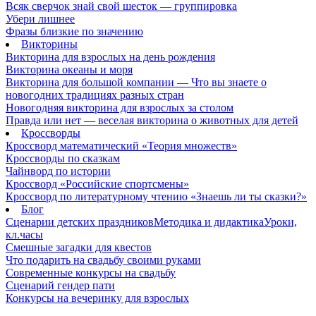
Всяк сверчок знай свой шесток — группировка
Убери лишнее
Фразы близкие по значению
Викторины
Викторина для взрослых на день рождения
Викторина океаны и моря
Викторина для большой компании — Что вы знаете о
новогодних традициях разных стран
Новогодняя викторина для взрослых за столом
Правда или нет — веселая викторина о животных для детей
Кроссворды
Кроссворд математический «Теория множеств»
Кроссворды по сказкам
Чайнворд по истории
Кроссворд «Российские спортсмены»
Кроссворд по литературному чтению «Знаешь ли ты сказки?»
Блог
Сценарии детских праздников
Методика и дидактика
Уроки,
кл.часы
Смешные загадки для квестов
Что подарить на свадьбу своими руками
Современные конкурсы на свадьбу
Сценарий гендер пати
Конкурсы на вечеринку для взрослых