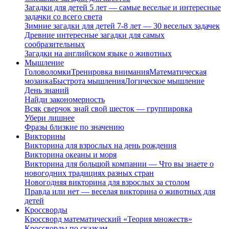
Загадки для детей 5 лет — самые веселые и интересные
задачки со всего света
Зимние загадки для детей 7-8 лет — 30 веселых задачек
Древние интересные загадки для самых
сообразительных
Загадки на английском языке о животных
Мышление
Головоломки
Тренировка внимания
Математическая
мозаика
Быстрота мышления
Логическое мышление
День знаний
Найди закономерность
Всяк сверчок знай свой шесток — группировка
Убери лишнее
Фразы близкие по значению
Викторины
Викторина для взрослых на день рождения
Викторина океаны и моря
Викторина для большой компании — Что вы знаете о
новогодних традициях разных стран
Новогодняя викторина для взрослых за столом
Правда или нет — веселая викторина о животных для
детей
Кроссворды
Кроссворд математический «Теория множеств»
Кроссворды по сказкам