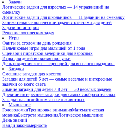
Задачи
Логические задачи для взрослых — 14 упражнений на
смекалку
Логические задачи для школьников — 11 заданий на смекалку
Занимательные логические задачи с ответами для детей
Задачи по истории
Решение логических задач
Игры
Фанты за столом на день рождения
Пальчиковые игры для малышей от 1 года
Сценарий пиратской вечеринки для взрослых
Игры для детей во время прогулки
День рождения кота — сценарий для веселого праздника
Загадки
Смешные загадки для квестов
Загадки для детей 5 лет — самые веселые и интересные
задачки со всего света
Зимние загадки для детей 7-8 лет — 30 веселых задачек
Древние интересные загадки для самых сообразительных
Загадки на английском языке о животных
Мышление
Головоломки
Тренировка внимания
Математическая
мозаика
Быстрота мышления
Логическое мышление
День знаний
Найди закономерность