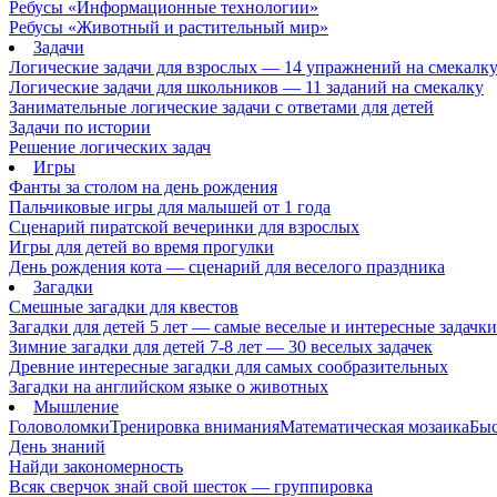
Ребусы «Информационные технологии»
Ребусы «Животный и растительный мир»
Задачи
Логические задачи для взрослых — 14 упражнений на смекалк
Логические задачи для школьников — 11 заданий на смекалку
Занимательные логические задачи с ответами для детей
Задачи по истории
Решение логических задач
Игры
Фанты за столом на день рождения
Пальчиковые игры для малышей от 1 года
Сценарий пиратской вечеринки для взрослых
Игры для детей во время прогулки
День рождения кота — сценарий для веселого праздника
Загадки
Смешные загадки для квестов
Загадки для детей 5 лет — самые веселые и интересные задачки 
Зимние загадки для детей 7-8 лет — 30 веселых задачек
Древние интересные загадки для самых сообразительных
Загадки на английском языке о животных
Мышление
Головоломки
Тренировка внимания
Математическая мозаика
Быс
День знаний
Найди закономерность
Всяк сверчок знай свой шесток — группировка