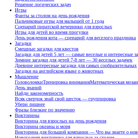
Решение логических задач
Игры
Фанты за столом на день рождения
Пальчиковые игры для малышей от 1 года
Сценарий пиратской вечеринки для взрослых
Игры для детей во время прогулки
День рождения кота — сценарий для веселого праздника
Загадки
Смешные загадки для квестов
Загадки для детей 5 лет — самые веселые и интересные за
Зимние загадки для детей 7-8 лет — 30 веселых задачек
Древние интересные загадки для самых сообразительных
Загадки на английском языке о животных
Мышление
Головоломки
Тренировка внимания
Математическая мозаи
День знаний
Найди закономерность
Всяк сверчок знай свой шесток — группировка
Убери лишнее
Фразы близкие по значению
Викторины
Викторина для взрослых на день рождения
Викторина океаны и моря
Викторина для большой компании — Что вы знаете о нов
Новогодняя викторина для взрослых за столом