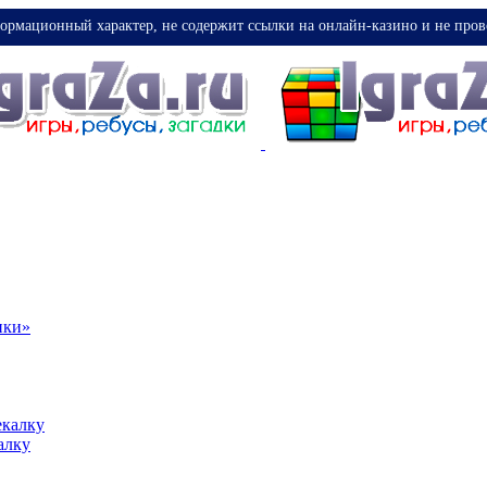
ормационный характер, не содержит ссылки на онлайн-казино и не пров
ики»
екалку
алку