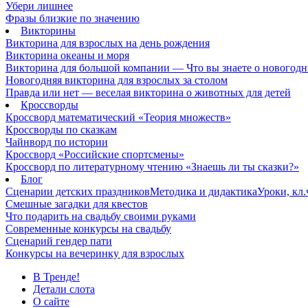
Убери лишнее
Фразы близкие по значению
Викторины
Викторина для взрослых на день рождения
Викторина океаны и моря
Викторина для большой компании — Что вы знаете о новогодн
Новогодняя викторина для взрослых за столом
Правда или нет — веселая викторина о животных для детей
Кроссворды
Кроссворд математический «Теория множеств»
Кроссворды по сказкам
Чайнворд по истории
Кроссворд «Российские спортсмены»
Кроссворд по литературному чтению «Знаешь ли ты сказки?»
Блог
Сценарии детских праздников
Методика и дидактика
Уроки, кл
Смешные загадки для квестов
Что подарить на свадьбу своими руками
Современные конкурсы на свадьбу
Сценарий гендер пати
Конкурсы на вечеринку для взрослых
В Тренде!
Детали слота
О сайте