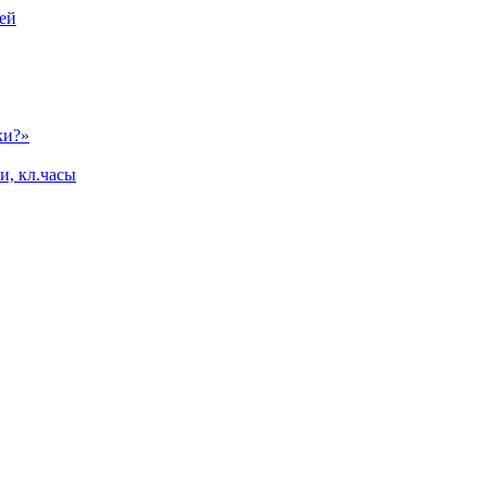
ей
ки?»
и, кл.часы