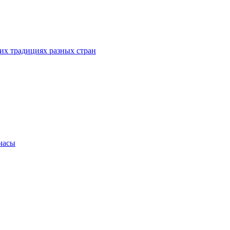
их традициях разных стран
.часы