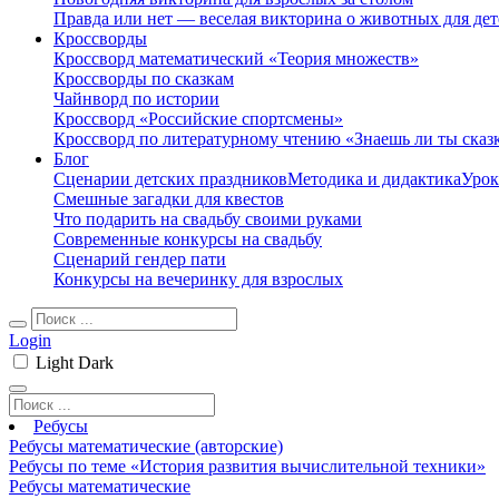
Правда или нет — веселая викторина о животных для дет
Кроссворды
Кроссворд математический «Теория множеств»
Кроссворды по сказкам
Чайнворд по истории
Кроссворд «Российские спортсмены»
Кроссворд по литературному чтению «Знаешь ли ты сказ
Блог
Сценарии детских праздников
Методика и дидактика
Урок
Смешные загадки для квестов
Что подарить на свадьбу своими руками
Современные конкурсы на свадьбу
Сценарий гендер пати
Конкурсы на вечеринку для взрослых
Login
Light
Dark
Ребусы
Ребусы математические (авторские)
Ребусы по теме «История развития вычислительной техники»
Ребусы математические