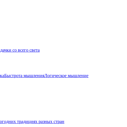
дачки со всего света
ка
Быстрота мышления
Логическое мышление
огодних традициях разных стран