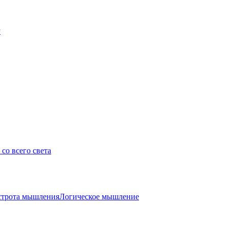
у
со всего света
трота мышления
Логическое мышление