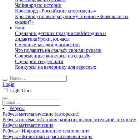
Чайнворд по истории
Кроссворд «Российские спортсмены»
Кроссворд по литературному чтению «Знаешь ли ты
сказки?»
Блог
Сценарии детских праздников
Методика и
дидактика
Уроки, кл.часы
Смешные загадки для квестов
Что подарить на свадьбу своими руками
Современные конкурсы на свадьбу
Сценарий гендер пати
Конкурсы на вечеринку для взрослых
Login
Light
Dark
Ребусы
Ребусы математические (авторские)
Ребусы по теме «История развития вычислительной техники»
Ребусы математические
Ребусы «Информационные технологии»
Ребусы «Животный и растительный мир»