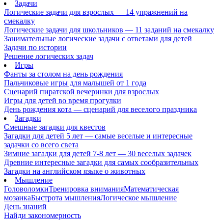
Задачи
Логические задачи для взрослых — 14 упражнений на
смекалку
Логические задачи для школьников — 11 заданий на смекалку
Занимательные логические задачи с ответами для детей
Задачи по истории
Решение логических задач
Игры
Фанты за столом на день рождения
Пальчиковые игры для малышей от 1 года
Сценарий пиратской вечеринки для взрослых
Игры для детей во время прогулки
День рождения кота — сценарий для веселого праздника
Загадки
Смешные загадки для квестов
Загадки для детей 5 лет — самые веселые и интересные
задачки со всего света
Зимние загадки для детей 7-8 лет — 30 веселых задачек
Древние интересные загадки для самых сообразительных
Загадки на английском языке о животных
Мышление
Головоломки
Тренировка внимания
Математическая
мозаика
Быстрота мышления
Логическое мышление
День знаний
Найди закономерность