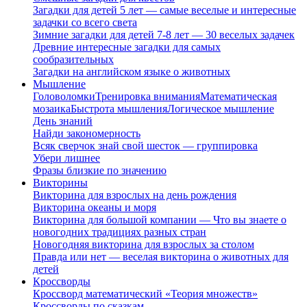
Загадки для детей 5 лет — самые веселые и интересные
задачки со всего света
Зимние загадки для детей 7-8 лет — 30 веселых задачек
Древние интересные загадки для самых
сообразительных
Загадки на английском языке о животных
Мышление
Головоломки
Тренировка внимания
Математическая
мозаика
Быстрота мышления
Логическое мышление
День знаний
Найди закономерность
Всяк сверчок знай свой шесток — группировка
Убери лишнее
Фразы близкие по значению
Викторины
Викторина для взрослых на день рождения
Викторина океаны и моря
Викторина для большой компании — Что вы знаете о
новогодних традициях разных стран
Новогодняя викторина для взрослых за столом
Правда или нет — веселая викторина о животных для
детей
Кроссворды
Кроссворд математический «Теория множеств»
Кроссворды по сказкам