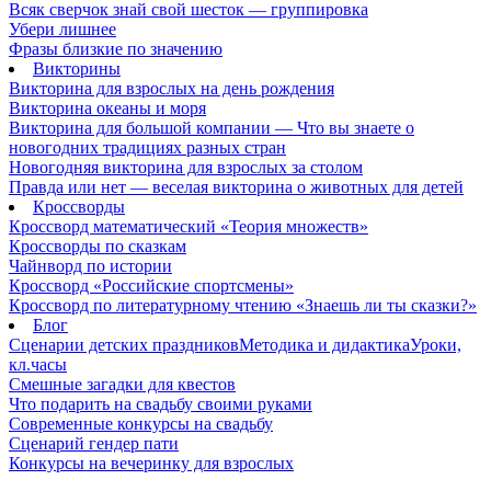
Всяк сверчок знай свой шесток — группировка
Убери лишнее
Фразы близкие по значению
Викторины
Викторина для взрослых на день рождения
Викторина океаны и моря
Викторина для большой компании — Что вы знаете о
новогодних традициях разных стран
Новогодняя викторина для взрослых за столом
Правда или нет — веселая викторина о животных для детей
Кроссворды
Кроссворд математический «Теория множеств»
Кроссворды по сказкам
Чайнворд по истории
Кроссворд «Российские спортсмены»
Кроссворд по литературному чтению «Знаешь ли ты сказки?»
Блог
Сценарии детских праздников
Методика и дидактика
Уроки,
кл.часы
Смешные загадки для квестов
Что подарить на свадьбу своими руками
Современные конкурсы на свадьбу
Сценарий гендер пати
Конкурсы на вечеринку для взрослых