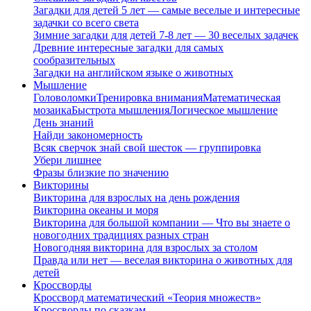
Загадки для детей 5 лет — самые веселые и интересные
задачки со всего света
Зимние загадки для детей 7-8 лет — 30 веселых задачек
Древние интересные загадки для самых
сообразительных
Загадки на английском языке о животных
Мышление
Головоломки
Тренировка внимания
Математическая
мозаика
Быстрота мышления
Логическое мышление
День знаний
Найди закономерность
Всяк сверчок знай свой шесток — группировка
Убери лишнее
Фразы близкие по значению
Викторины
Викторина для взрослых на день рождения
Викторина океаны и моря
Викторина для большой компании — Что вы знаете о
новогодних традициях разных стран
Новогодняя викторина для взрослых за столом
Правда или нет — веселая викторина о животных для
детей
Кроссворды
Кроссворд математический «Теория множеств»
Кроссворды по сказкам