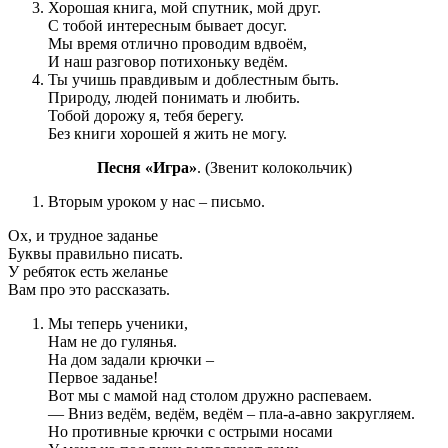
Хорошая книга, мой спутник, мой друг.
С тобой интересным бывает досуг.
Мы время отлично проводим вдвоём,
И наш разговор потихоньку ведём.
Ты учишь правдивым и доблестным быть.
Природу, людей понимать и любить.
Тобой дорожу я, тебя берегу.
Без книги хорошей я жить не могу.
Песня «Игра»
. (Звенит колокольчик)
Вторым уроком у нас – письмо.
Ох, и трудное заданье
Буквы правильно писать.
У ребяток есть желанье
Вам про это рассказать.
Мы теперь ученики,
Нам не до гулянья.
На дом задали крючки –
Первое заданье!
Вот мы с мамой над столом дружно распеваем.
— Вниз ведём, ведём, ведём – пла-а-авно закругляем.
Но противные крючки с острыми носами