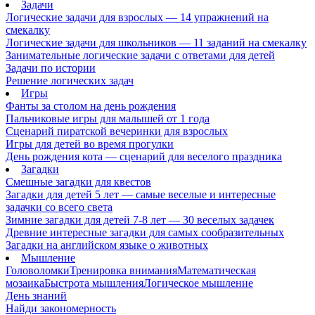
Задачи
Логические задачи для взрослых — 14 упражнений на
смекалку
Логические задачи для школьников — 11 заданий на смекалку
Занимательные логические задачи с ответами для детей
Задачи по истории
Решение логических задач
Игры
Фанты за столом на день рождения
Пальчиковые игры для малышей от 1 года
Сценарий пиратской вечеринки для взрослых
Игры для детей во время прогулки
День рождения кота — сценарий для веселого праздника
Загадки
Смешные загадки для квестов
Загадки для детей 5 лет — самые веселые и интересные
задачки со всего света
Зимние загадки для детей 7-8 лет — 30 веселых задачек
Древние интересные загадки для самых сообразительных
Загадки на английском языке о животных
Мышление
Головоломки
Тренировка внимания
Математическая
мозаика
Быстрота мышления
Логическое мышление
День знаний
Найди закономерность