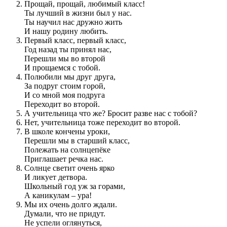
Прощай, прощай, любимый класс!
Ты лучший в жизни был у нас.
Ты научил нас дружно жить
И нашу родину любить.
Первый класс, первый класс,
Год назад ты принял нас,
Перешли мы во второй
И прощаемся с тобой.
Полюбили мы друг друга,
За подруг стоим горой,
И со мной моя подруга
Переходит во второй.
А учительница что же? Бросит разве нас с тобой?
Нет, учительница тоже переходит во второй.
В школе кончены уроки,
Перешли мы в старший класс,
Полежать на солнцепёке
Приглашает речка нас.
Солнце светит очень ярко
И ликует детвора.
Школьный год уж за горами,
А каникулам – ура!
Мы их очень долго ждали.
Думали, что не придут.
Не успели оглянуться,