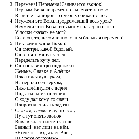
Перемена! Перемена! Заливается звонок!
Первым Вова непременно вылетает за порог.
Вылетает за порог – семерых сбивает с ног.
Неужели это Вова, продремавший весь урок?
Неужели этот Вова пять минут назад ни слова
У доски сказать не мог?
Если он, то, несомненно, с ним большая перемена!
Не угонишься за Вовой!
Он смотри, какой бедовый.
Он за пять минут успел
Переделать кучу дел.
Он поставил три подножки:
Женьке, Славке и Алёшке.
Покатился кувырком,
На перила сел верхом,
Лихо шлёпнулся с перил,
Подзатыльник получил.
С ходу дал кому-то сдачи,
Попросил списать задачи.
Словом, сделал всё, что мог,
Ну а тут опять звонок.
Вова в класс плетётся снова.
Бедный, нет лица на нём.
«Ничего! – вздыхает Вова, —
На уроке отдохнём».