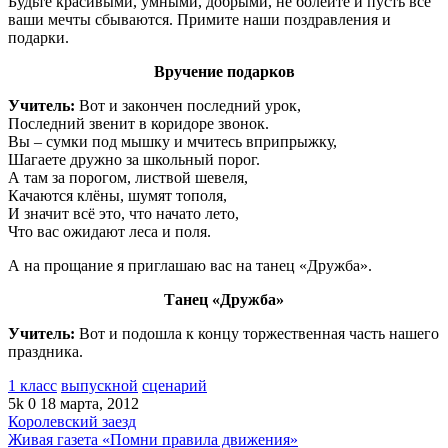
Будьте красивыми, умными, добрыми, не болейте и пусть все
ваши мечты сбываются. Примите наши поздравления и
подарки.
Вручение подарков
Учитель:
Вот и закончен последний урок,
Последний звенит в коридоре звонок.
Вы – сумки под мышку и мчитесь вприпрыжку,
Шагаете дружно за школьный порог.
А там за порогом, листвой шевеля,
Качаются клёны, шумят тополя,
И значит всё это, что начато лето,
Что вас ожидают леса и поля.
А на прощание я приглашаю вас на танец «Дружба».
Танец «Дружба»
Учитель:
Вот и подошла к концу торжественная часть нашего
праздника.
1 класс
выпускной
сценарий
5k
0
18 марта, 2012
Королевский заезд
Живая газета «Помни правила движения»