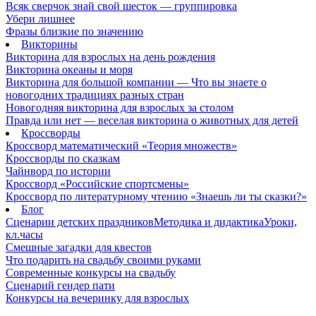
Всяк сверчок знай свой шесток — группировка
Убери лишнее
Фразы близкие по значению
Викторины
Викторина для взрослых на день рождения
Викторина океаны и моря
Викторина для большой компании — Что вы знаете о
новогодних традициях разных стран
Новогодняя викторина для взрослых за столом
Правда или нет — веселая викторина о животных для детей
Кроссворды
Кроссворд математический «Теория множеств»
Кроссворды по сказкам
Чайнворд по истории
Кроссворд «Российские спортсмены»
Кроссворд по литературному чтению «Знаешь ли ты сказки?»
Блог
Сценарии детских праздников
Методика и дидактика
Уроки,
кл.часы
Смешные загадки для квестов
Что подарить на свадьбу своими руками
Современные конкурсы на свадьбу
Сценарий гендер пати
Конкурсы на вечеринку для взрослых