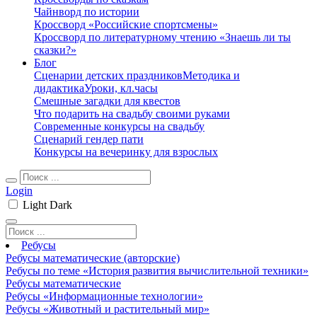
Чайнворд по истории
Кроссворд «Российские спортсмены»
Кроссворд по литературному чтению «Знаешь ли ты
сказки?»
Блог
Сценарии детских праздников
Методика и
дидактика
Уроки, кл.часы
Смешные загадки для квестов
Что подарить на свадьбу своими руками
Современные конкурсы на свадьбу
Сценарий гендер пати
Конкурсы на вечеринку для взрослых
Login
Light
Dark
Ребусы
Ребусы математические (авторские)
Ребусы по теме «История развития вычислительной техники»
Ребусы математические
Ребусы «Информационные технологии»
Ребусы «Животный и растительный мир»