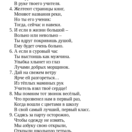
В руке твоего учителя.
Желтеют страницы книг,
Меняют названия реки,
Но ты его ученик:
Тогда, сейчас и навеки.
И если в жизни большой –
Вольно или невольно –
Ты вдруг покривишь душой,
Ему будет очень больно.
А если в суровый час
Ты выстоишь как мужчина.
Улыбка хлынет из глаз
Лучами добрых морщинок.
Дай на свежем ветру
Ярче ей разгореться…
Из тёплых маминых рук
Учитель взял твоё сердце!
Мы помним тот звонок весёлый,
Что прозвенел нам в первый раз,
Когда вошли с цветами в школу
В свой самый лучший, первый класс.
Садясь за парту осторожно,
Чтобы одежду не измять,
Мы азбуку свою открыли,
Открыли школьную тетрадь.