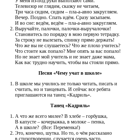
У меня из-под руки выползают сами.
Телевизор не глядим, сказку не читаем,
Три часа сидим, сидим – пла-а-авно закругляем.
Вечер. Поздно. Спать идём. Сразу засыпаем.
И во сне: ведём, ведём – пла-а-авно закругляем.
Выручайте, палочки, палочки-выручалочки!
Становитесь по порядку в мою первую тетрадку.
За строку не вылезать, спинку прямо держать!
Что же вы не слушаетесь? Что же плохо учитесь?
Что стоите как попало? Мне опять за вас попало!
Но не знает мой учитель и не знает даже мама,
Как вас трудно научить, чтобы вы стояли прямо.
Песня «Чему учат в школе»
В школе мы учились не только читать, писать и
считать, но и танцевать. И сейчас все ребята
приглашаются на танец «Кадриль».
Танец «Кадриль»
А что же всего милее? В хлебе – горбушка,
В капусте – кочерыжка, в молоке – пенка,
А в школе? (Все: Переменка!)
Это, конечно, шутка. Но то, о чём рассказано
в стихотворении, случается очень часто.