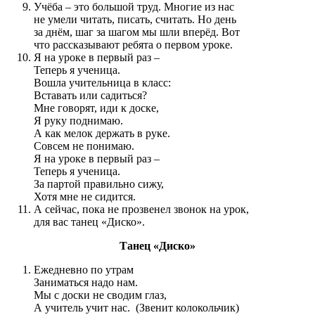
Учёба – это большой труд. Многие из нас
не умели читать, писать, считать. Но день
за днём, шаг за шагом мы шли вперёд. Вот
что рассказывают ребята о первом уроке.
Я на уроке в первый раз –
Теперь я ученица.
Вошла учительница в класс:
Вставать или садиться?
Мне говорят, иди к доске,
Я руку поднимаю.
А как мелок держать в руке.
Совсем не понимаю.
Я на уроке в первый раз –
Теперь я ученица.
За партой правильно сижу,
Хотя мне не сидится.
А сейчас, пока не прозвенел звонок на урок,
для вас танец «Диско».
Танец «Диско»
Ежедневно по утрам
Заниматься надо нам.
Мы с доски не сводим глаз,
А учитель учит нас. (Звенит колокольчик)