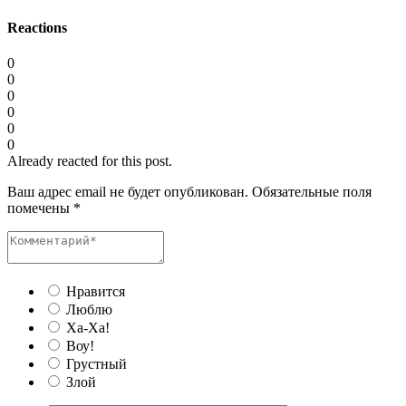
Reactions
0
0
0
0
0
0
Already reacted for this post.
Ваш адрес email не будет опубликован.
Обязательные поля
помечены
*
Нравится
Люблю
Ха-Ха!
Воу!
Грустный
Злой