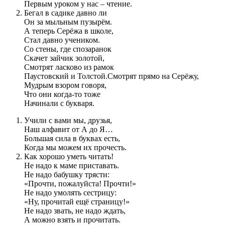
Первым уроком у нас – чтение.
Бегал в садике давно ли
Он за мыльным пузырём.
А теперь Серёжа в школе,
Стал давно учеником.
Со стены, где спозаранок
Скачет зайчик золотой,
Смотрят ласково из рамок
Паустовский и Толстой.Смотрят прямо на Серёжу,
Мудрым взором говоря,
Что они когда-то тоже
Начинали с букваря.
Учили с вами мы, друзья,
Наш алфавит от А до Я…
Большая сила в буквах есть,
Когда мы можем их прочесть.
Как хорошо уметь читать!
Не надо к маме приставать.
Не надо бабушку трясти:
«Прочти, пожалуйста! Прочти!»
Не надо умолять сестрицу:
«Ну, прочитай ещё страницу!»
Не надо звать, не надо ждать,
А можно взять и прочитать.