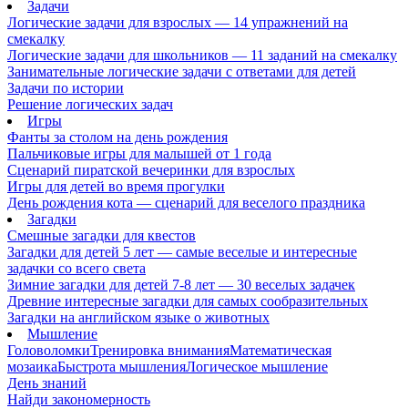
Задачи
Логические задачи для взрослых — 14 упражнений на
смекалку
Логические задачи для школьников — 11 заданий на смекалку
Занимательные логические задачи с ответами для детей
Задачи по истории
Решение логических задач
Игры
Фанты за столом на день рождения
Пальчиковые игры для малышей от 1 года
Сценарий пиратской вечеринки для взрослых
Игры для детей во время прогулки
День рождения кота — сценарий для веселого праздника
Загадки
Смешные загадки для квестов
Загадки для детей 5 лет — самые веселые и интересные
задачки со всего света
Зимние загадки для детей 7-8 лет — 30 веселых задачек
Древние интересные загадки для самых сообразительных
Загадки на английском языке о животных
Мышление
Головоломки
Тренировка внимания
Математическая
мозаика
Быстрота мышления
Логическое мышление
День знаний
Найди закономерность