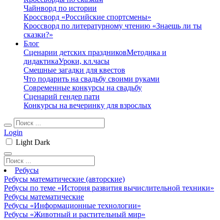
Чайнворд по истории
Кроссворд «Российские спортсмены»
Кроссворд по литературному чтению «Знаешь ли ты
сказки?»
Блог
Сценарии детских праздников
Методика и
дидактика
Уроки, кл.часы
Смешные загадки для квестов
Что подарить на свадьбу своими руками
Современные конкурсы на свадьбу
Сценарий гендер пати
Конкурсы на вечеринку для взрослых
Login
Light
Dark
Ребусы
Ребусы математические (авторские)
Ребусы по теме «История развития вычислительной техники»
Ребусы математические
Ребусы «Информационные технологии»
Ребусы «Животный и растительный мир»