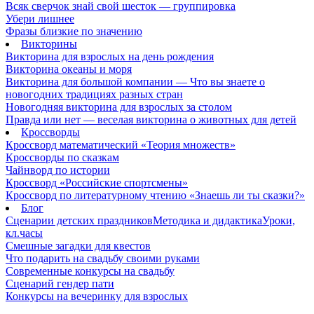
Всяк сверчок знай свой шесток — группировка
Убери лишнее
Фразы близкие по значению
Викторины
Викторина для взрослых на день рождения
Викторина океаны и моря
Викторина для большой компании — Что вы знаете о
новогодних традициях разных стран
Новогодняя викторина для взрослых за столом
Правда или нет — веселая викторина о животных для детей
Кроссворды
Кроссворд математический «Теория множеств»
Кроссворды по сказкам
Чайнворд по истории
Кроссворд «Российские спортсмены»
Кроссворд по литературному чтению «Знаешь ли ты сказки?»
Блог
Сценарии детских праздников
Методика и дидактика
Уроки,
кл.часы
Смешные загадки для квестов
Что подарить на свадьбу своими руками
Современные конкурсы на свадьбу
Сценарий гендер пати
Конкурсы на вечеринку для взрослых