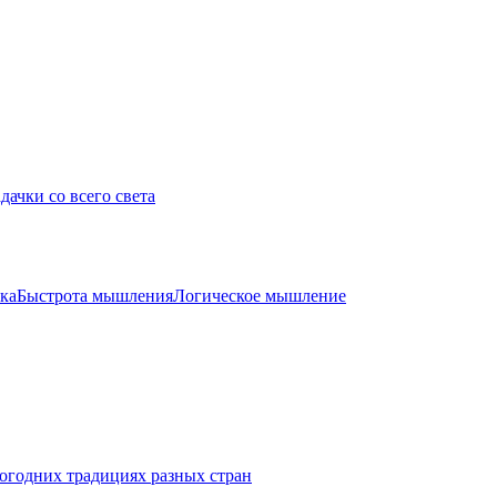
дачки со всего света
ка
Быстрота мышления
Логическое мышление
огодних традициях разных стран