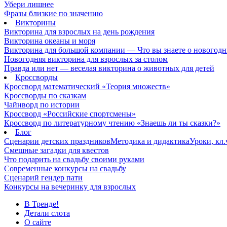
Убери лишнее
Фразы близкие по значению
Викторины
Викторина для взрослых на день рождения
Викторина океаны и моря
Викторина для большой компании — Что вы знаете о новогодн
Новогодняя викторина для взрослых за столом
Правда или нет — веселая викторина о животных для детей
Кроссворды
Кроссворд математический «Теория множеств»
Кроссворды по сказкам
Чайнворд по истории
Кроссворд «Российские спортсмены»
Кроссворд по литературному чтению «Знаешь ли ты сказки?»
Блог
Сценарии детских праздников
Методика и дидактика
Уроки, кл
Смешные загадки для квестов
Что подарить на свадьбу своими руками
Современные конкурсы на свадьбу
Сценарий гендер пати
Конкурсы на вечеринку для взрослых
В Тренде!
Детали слота
О сайте