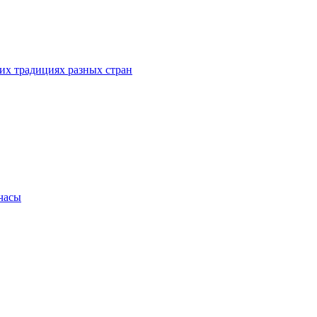
их традициях разных стран
.часы