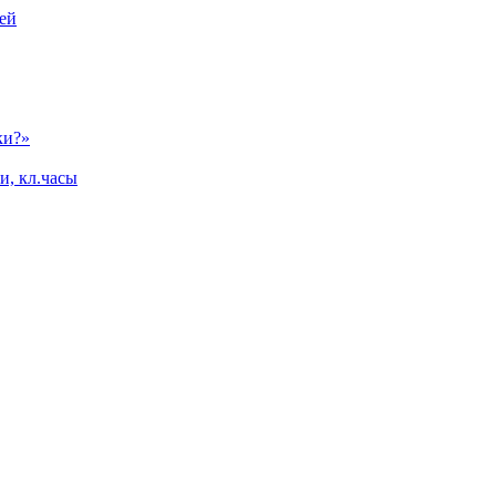
ей
ки?»
и, кл.часы