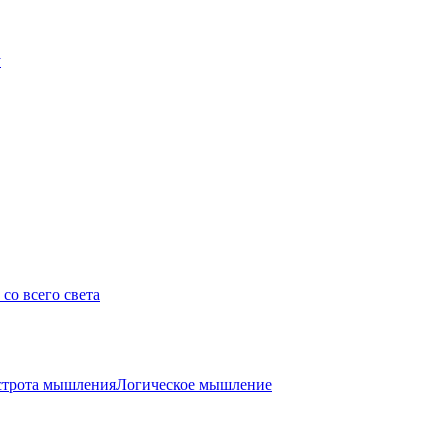
у
со всего света
трота мышления
Логическое мышление