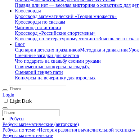
Правда или нет — веселая викторина о животных для дет
Кроссворды
Кроссворд математический «Теория множеств»
Кроссворды по сказкам
Чайнворд по истории
Кроссворд «Российские спортсмены»
Кроссворд по литературному чтению «Знаешь ли ты сказ
Блог
Сценарии детских праздников
Методика и дидактика
Урок
Смешные загадки для квестов
Что подарить на свадьбу своими руками
Современные конкурсы на свадьбу
Сценарий гендер пати
Конкурсы на вечеринку для взрослых
Login
Light
Dark
Ребусы
Ребусы математические (авторские)
Ребусы по теме «История развития вычислительной техники»
Ребусы математические