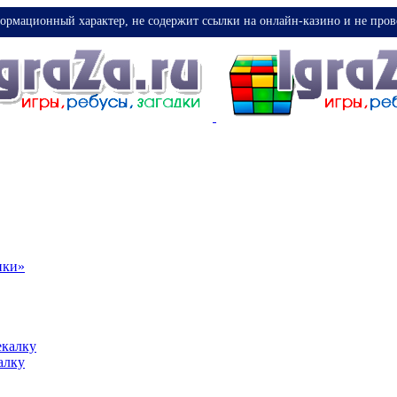
ормационный характер, не содержит ссылки на онлайн-казино и не пров
ики»
екалку
алку