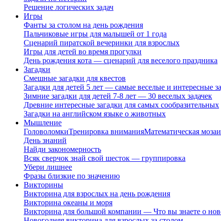
Решение логических задач
Игры
Фанты за столом на день рождения
Пальчиковые игры для малышей от 1 года
Сценарий пиратской вечеринки для взрослых
Игры для детей во время прогулки
День рождения кота — сценарий для веселого праздника
Загадки
Смешные загадки для квестов
Загадки для детей 5 лет — самые веселые и интересные за
Зимние загадки для детей 7-8 лет — 30 веселых задачек
Древние интересные загадки для самых сообразительных
Загадки на английском языке о животных
Мышление
Головоломки
Тренировка внимания
Математическая мозаи
День знаний
Найди закономерность
Всяк сверчок знай свой шесток — группировка
Убери лишнее
Фразы близкие по значению
Викторины
Викторина для взрослых на день рождения
Викторина океаны и моря
Викторина для большой компании — Что вы знаете о нов
Новогодняя викторина для взрослых за столом