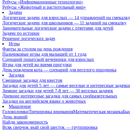
Ребусы «Информационные технологии»
Ребусы «Животный и растительный мир»
Задачи
Логические задачи для взрослых — 14 упражнений на смекалк
Логические задачи для школьников — 11 заданий на смекалку
Занимательные логические задачи с ответами для детей
Задачи по истории
Решение логических задач
Игры
Фанты за столом на день рождения
Пальчиковые игры для малышей от 1 года
Сценарий пиратской вечеринки для взрослых
Игры для детей во время прогулки
День рождения кота — сценарий для веселого праздника
Загадки
Смешные загадки для квестов
Загадки для детей 5 лет — самые веселые и интересные задачки 
Зимние загадки для детей 7-8 лет — 30 веселых задачек
Древние интересные загадки для самых сообразительных
Загадки на английском языке о животных
Мышление
Головоломки
Тренировка внимания
Математическая мозаика
Быс
День знаний
Найди закономерность
Всяк сверчок знай свой шесток — группировка