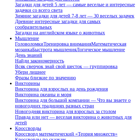
Загадки для детей 5 лет — самые веселые и интересные
задачки со всего света
Зимние загадки для детей 7-8 лет — 30 веселых задачек
Древние интересные загадки для самых
сообразительных
Загадки на английском языке о животных
Мышление
Головоломки
Тренировка внимания
Математическая
мозаика
Быстрота мышления
Логическое мышление
День знаний
Найди закономерность
Всяк сверчок знай свой шесток — группировка
Убери лишнее
Фразы близкие по значению
Викторины
Викторина для взрослых на день рождения
Викторина океаны и моря
Викторина для большой компании — Что вы знаете о
новогодних традициях разных стран
Новогодняя викторина для взрослых за столом
Правда или нет — веселая викторина о животных для
детей
Кроссворды
Кроссворд математический «Теория множеств»
Кроссворды по сказкам