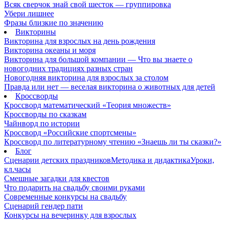
Всяк сверчок знай свой шесток — группировка
Убери лишнее
Фразы близкие по значению
Викторины
Викторина для взрослых на день рождения
Викторина океаны и моря
Викторина для большой компании — Что вы знаете о
новогодних традициях разных стран
Новогодняя викторина для взрослых за столом
Правда или нет — веселая викторина о животных для детей
Кроссворды
Кроссворд математический «Теория множеств»
Кроссворды по сказкам
Чайнворд по истории
Кроссворд «Российские спортсмены»
Кроссворд по литературному чтению «Знаешь ли ты сказки?»
Блог
Сценарии детских праздников
Методика и дидактика
Уроки,
кл.часы
Смешные загадки для квестов
Что подарить на свадьбу своими руками
Современные конкурсы на свадьбу
Сценарий гендер пати
Конкурсы на вечеринку для взрослых