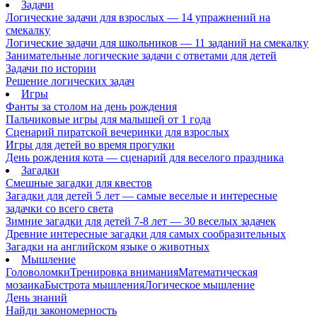
Задачи
Логические задачи для взрослых — 14 упражнений на
смекалку
Логические задачи для школьников — 11 заданий на смекалку
Занимательные логические задачи с ответами для детей
Задачи по истории
Решение логических задач
Игры
Фанты за столом на день рождения
Пальчиковые игры для малышей от 1 года
Сценарий пиратской вечеринки для взрослых
Игры для детей во время прогулки
День рождения кота — сценарий для веселого праздника
Загадки
Смешные загадки для квестов
Загадки для детей 5 лет — самые веселые и интересные
задачки со всего света
Зимние загадки для детей 7-8 лет — 30 веселых задачек
Древние интересные загадки для самых сообразительных
Загадки на английском языке о животных
Мышление
Головоломки
Тренировка внимания
Математическая
мозаика
Быстрота мышления
Логическое мышление
День знаний
Найди закономерность