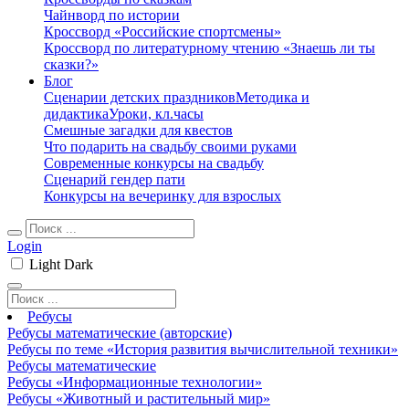
Чайнворд по истории
Кроссворд «Российские спортсмены»
Кроссворд по литературному чтению «Знаешь ли ты
сказки?»
Блог
Сценарии детских праздников
Методика и
дидактика
Уроки, кл.часы
Смешные загадки для квестов
Что подарить на свадьбу своими руками
Современные конкурсы на свадьбу
Сценарий гендер пати
Конкурсы на вечеринку для взрослых
Login
Light
Dark
Ребусы
Ребусы математические (авторские)
Ребусы по теме «История развития вычислительной техники»
Ребусы математические
Ребусы «Информационные технологии»
Ребусы «Животный и растительный мир»