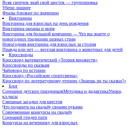
Всяк сверчок знай свой шесток — группировка
Убери лишнее
Фразы близкие по значению
Викторины
Викторина для взрослых на день рождения
Викторина океаны и моря
Викторина для большой компании — Что вы знаете о
новогодних традициях разных стран
Новогодняя викторина для взрослых за столом
Правда или нет — веселая викторина о животных для детей
Кроссворды
Кроссворд математический «Теория множеств»
Кроссворды по сказкам
Чайнворд по истории
Кроссворд «Российские спортсмены»
Кроссворд по литературному чтению «Знаешь ли ты сказки?»
Блог
Сценарии детских праздников
Методика и дидактика
Уроки,
кл.часы
Смешные загадки для квестов
Что подарить на свадьбу своими руками
Современные конкурсы на свадьбу
Сценарий гендер пати
Конкурсы на вечеринку для взрослых