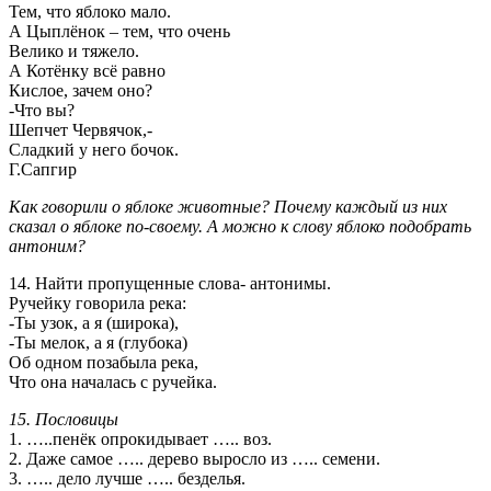
Тем, что яблоко мало.
А Цыплёнок – тем, что очень
Велико и тяжело.
А Котёнку всё равно
Кислое, зачем оно?
-Что вы?
Шепчет Червячок,-
Сладкий у него бочок.
Г.Сапгир
Как говорили о яблоке животные? Почему каждый из них
сказал о яблоке по-своему. А можно к слову яблоко подобрать
антоним?
14. Найти пропущенные слова- антонимы.
Ручейку говорила река:
-Ты узок, а я (широка),
-Ты мелок, а я (глубока)
Об одном позабыла река,
Что она началась с ручейка.
15. Пословицы
1. …..пенёк опрокидывает ….. воз.
2. Даже самое ….. дерево выросло из ….. семени.
3. ….. дело лучше ….. безделья.