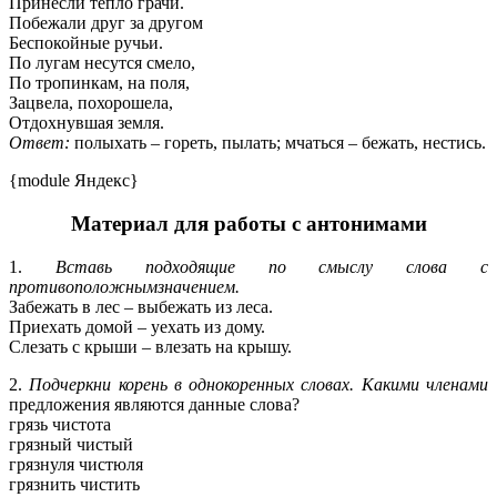
Принесли тепло грачи.
Побежали друг за другом
Беспокойные ручьи.
По лугам несутся смело,
По тропинкам, на поля,
Зацвела, похорошела,
Отдохнувшая земля.
Ответ:
полыхать – гореть, пылать; мчаться – бежать, нестись.
{module Яндекс}
Материал для работы с антонимами
1.
Вставь подходящие по смыслу слова с
противоположнымзначением.
Забежать в лес – выбежать из леса.
Приехать домой – уехать из дому.
Слезать с крыши – влезать на крышу.
2.
Подчеркни корень в однокоренных словах. Какими членами
предложения являются данные слова?
грязь чистота
грязный чистый
грязнуля чистюля
грязнить чистить