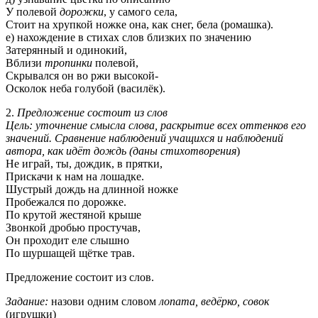
У полевой
дорожки
, у самого села,
Стоит на хрупкой ножке она, как снег, бела (ромашка).
е) нахождение в стихах слов близких по значению
Затерянный и одинокий,
Вблизи
тропинки
полевой,
Скрывался он во ржи высокой-
Осколок неба голубой (василёк).
2.
Предложение состоит из слов
Цель: уточнение смысла слова, раскрытие всех оттенков его
значений. Сравнение наблюдений учащихся и наблюдений
автора, как идёт дождь (даны стихотворения
)
Не играй, ты, дождик, в прятки,
Прискачи к нам на лошадке.
Шустрый дождь на длинной ножке
Пробежался по дорожке.
По крутой жестяной крыше
Звонкой дробью простучав,
Он проходит еле слышно
По шуршащей щётке трав.
Предложение состоит из слов.
Задание:
назови одним словом
лопата, ведёрко, совок
(игрушки)