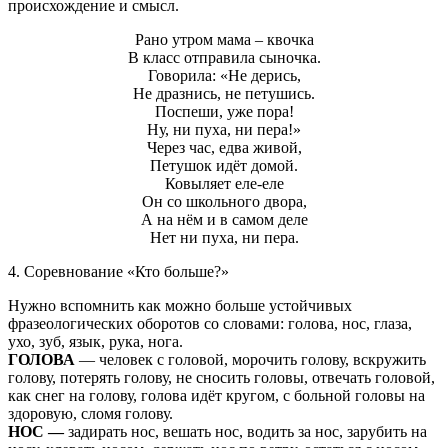
происхождение и смысл.
Рано утром мама – квочка
В класс отправила сыночка.
Говорила: «Не дерись,
Не дразнись, не петушись.
Поспеши, уже пора!
Ну, ни пуха, ни пера!»
Через час, едва живой,
Петушок идёт домой.
Ковыляет еле-еле
Он со школьного двора,
А на нём и в самом деле
Нет ни пуха, ни пера.
4. Соревнование «Кто больше?»
Нужно вспомнить как можно больше устойчивых
фразеологических оборотов со словами: голова, нос, глаза,
ухо, зуб, язык, рука, нога.
ГОЛОВА
— человек с головой, морочить голову, вскружить
голову, потерять голову, не сносить головы, отвечать головой,
как снег на голову, голова идёт кругом, с больной головы на
здоровую, сломя голову.
НОС —
задирать нос, вешать нос, водить за нос, зарубить на