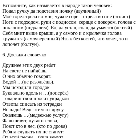
Вспомните, как называется в народе такой человек:
Подал ручку да подставил ножку (двуличный)
Моё горе-стрела во мне, чужое горе – стрела во пне (эгоист)
Ноги с подходом, руки с подносом, сердце с покором, голова с
поклоном (подхалим). Ел, да устал, спал, да умаялся (лентяй).
Себя мнит выше крыши, а у самого и с крылечка голова
кружится (самоуверенный) Язык без костей, что хочет, то и
лопочет (болтун).
6. Доскажи словечко
Дружнее этих двух ребят
На свете не найдёшь.
О них обычно говорят:
Водой …(не разольёшь).
Мы исходили городок
Буквально вдоль и …(поперёк)
Товарищ твой просит украдкой
Ответы списать из тетрадки
Не надо! Ведь этим ты другу
Окажешь …(медвежью услугу)
Фальшивят, путают слова,
Поют кто в лес, (кто по дрова)
Ребята слушать их не станут:
От этой песни…(уши вянут)