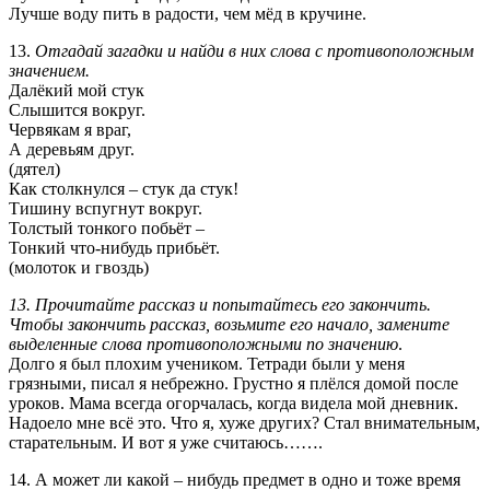
Лучше воду пить в радости, чем мёд в кручине.
13.
Отгадай загадки и найди в них слова с противоположным
значением.
Далёкий мой стук
Слышится вокруг.
Червякам я враг,
А деревьям друг.
(дятел)
Как столкнулся – стук да стук!
Тишину вспугнут вокруг.
Толстый тонкого побьёт –
Тонкий что-нибудь прибьёт.
(молоток и гвоздь)
13. Прочитайте рассказ и попытайтесь его закончить.
Чтобы закончить рассказ, возьмите его начало, замените
выделенные слова противоположными по значению
.
Долго я был плохим учеником. Тетради были у меня
грязными, писал я небрежно. Грустно я плёлся домой после
уроков. Мама всегда огорчалась, когда видела мой дневник.
Надоело мне всё это. Что я, хуже других? Стал внимательным,
старательным. И вот я уже считаюсь…….
14. А может ли какой – нибудь предмет в одно и тоже время