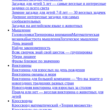
Загадки для детей 5 лет — самые веселые и интересные
задачки со всего света
Зимние загадки для детей 7-8 лет — 30 веселых задачек
Древние интересные загадки для самых
сообразительных
Загадки на английском языке о животных
Мышление
Головоломки
Тренировка внимания
Математическая
мозаика
Быстрота мышления
Логическое мышление
День знаний
Найди закономерность
Всяк сверчок знай свой шесток — группировка
Убери лишнее
Фразы близкие по значению
Викторины
Викторина для взрослых на день рождения
Викторина океаны и моря
Викторина для большой компании — Что вы знаете о
новогодних традициях разных стран
Новогодняя викторина для взрослых за столом
Правда или нет — веселая викторина о животных для
детей
Кроссворды
Кроссворд математический «Теория множеств»
Кроссворды по сказкам