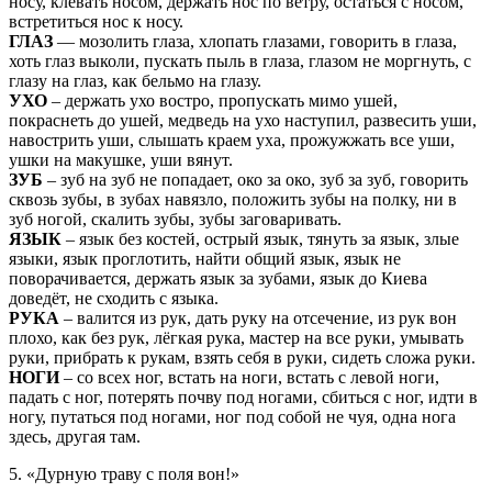
носу, клевать носом, держать нос по ветру, остаться с носом,
встретиться нос к носу.
ГЛАЗ
— мозолить глаза, хлопать глазами, говорить в глаза,
хоть глаз выколи, пускать пыль в глаза, глазом не моргнуть, с
глазу на глаз, как бельмо на глазу.
УХО
– держать ухо востро, пропускать мимо ушей,
покраснеть до ушей, медведь на ухо наступил, развесить уши,
навострить уши, слышать краем уха, прожужжать все уши,
ушки на макушке, уши вянут.
ЗУБ
– зуб на зуб не попадает, око за око, зуб за зуб, говорить
сквозь зубы, в зубах навязло, положить зубы на полку, ни в
зуб ногой, скалить зубы, зубы заговаривать.
ЯЗЫК
– язык без костей, острый язык, тянуть за язык, злые
языки, язык проглотить, найти общий язык, язык не
поворачивается, держать язык за зубами, язык до Киева
доведёт, не сходить с языка.
РУКА
– валится из рук, дать руку на отсечение, из рук вон
плохо, как без рук, лёгкая рука, мастер на все руки, умывать
руки, прибрать к рукам, взять себя в руки, сидеть сложа руки.
НОГИ
– со всех ног, встать на ноги, встать с левой ноги,
падать с ног, потерять почву под ногами, сбиться с ног, идти в
ногу, путаться под ногами, ног под собой не чуя, одна нога
здесь, другая там.
5. «Дурную траву с поля вон!»