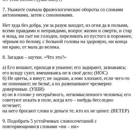
7. Укажите сначала фразеологические обороты со словами
антонимами, затем с синонимами.
Нет худа без добра, ум за разум заходит, из огня да в полымя,
всеми правдами и неправдами, вопрос жизни и смерти, и стар
и млад, ни сыт ни голоден, переливать из пустого в порожнее,
чёрным по белому, с больной головы на здоровую, ни конца
ни краю, от мала до велика.
8. Загадки – шутки. «Что это?»
а) Его вешают, приходя в уныние; его задирают, зазнаваясь;
его всюду суют, вмешиваясь не в своё дело; (НОС)
б) Не цветы, а вянут; не ладоши, а ими хлопают, если чего-то
не понимают; не бельё, а их развешивают чрезмерно
доверчивые. (УШИ)
в) он в голове у несерьёзного, легкомысленного человека; его
советуют искать в поле, когда кто – нибудь бесследно
исчезает;
на него бросают слова и деньги те, кто их не ценит. (ВЕТЕР)
9. Подобрать 5 устойчивых словосочетаний с
повторяющимися словами «ни – ни»