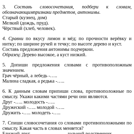
3.
Составь словосочетания, подбери к словам,
обозначающимпризнаки предметов, антонимы.
Старый (кузнец, дом)
Мелкий (дождь, пруд).
Чёрствый (хлеб, человек).
4. Сравни
по вкусу лимон и мёд; по прочности верёвку и
нитку; по ширине ручей и течку; по высоте дерево и куст.
Составь предложения антонимы подчеркни.
Образец
: Дерево высокое, а куст низкий.
5. Допиши предложения словами с противоположным
значением.
Грач чёрный, а лебедь -…..
Малина сладкая, а редька -…..
6. К данным словам припиши слова, противоположные по
смыслу. Укажи какими частями речи они являются.
Друг -….. молодость -…..
Дружеский -….. молодой -…..
Дружить -….. молодеть -…..
7. Спиши словосочетания со словами противоположными по
смыслу. Какая часть в словах меняется?
Близкий друг дальний родственник