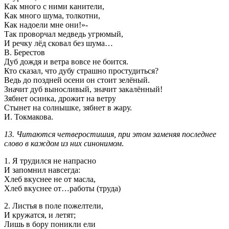
Как много с ними канители,
Как много шума, толкотни,
Как надоели мне они!»-
Так проворчал медведь угрюмый,
И речку лёд сковал без шума…
В. Берестов
Дуб дождя и ветра вовсе не боится.
Кто сказал, что дубу страшно простудиться?
Ведь до поздней осени он стоит зелёный.
Значит дуб выносливый, значит закалённый!
Зябнет осинка, дрожит на ветру
Стынет на солнышке, зябнет в жару.
И. Токмакова.
13. Читаются четверостишия, при этом заменяя последнее
слово в каждом из них синонимом
.
1. Я трудился не напрасно
И запомнил навсегда:
Хлеб вкуснее не от масла,
Хлеб вкуснее от…работы (труда)
2. Листья в поле пожелтели,
И кружатся, и летят;
Лишь в бору поникли ели