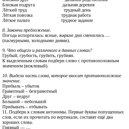
Близкая подруга дальняя деревня
Лёгкий труд трудный день
Лёгкая повозка трудная работа
Лёгкое пальто трудное задание
8. Закончи предложение.
Погода испортилась: ясные, жаркие дни сменились …
(пасмурными, холодными днями).
9. Что общего и различного в данных словах?
Грубый, грубость, грубить, грубиян.
К выделенным словам подбери слово с противоположным
значением (вежливый).
10. Выдели часть слова, которое вносит противоположное
значение.
Прибыль – убыток
Грамотный – безграмотный
Друг – недруг
Большой – небольшой
Прибывать – отбывать
11. Подбери к словам антонимы. Первые буквы попущенных
слов, если их прочитать по вертикали, составят ещё два
хороших слова.
Грязный — …