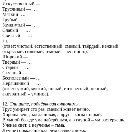
Искусственный — …
Трусливый — …
Мягкий -…
Грубый — …
Замкнутый — …
Слабый — …
Светлый — …
+ ь
(ответ: чистый, естественный, смелый, твёрдый, нежный,
открытый, сильный, тёмный – честность).
Широкий — …
Твёрдый — …
Старый — …
Скучный — …
Бесполезный — …
Неряшливый — …
(ответ: узкий, мягкий, новый, интересный, ценный,
аккуратный – умница).
12.
Спишите, подчёркивая антонимы.
Трус умирает сто раз, смелый живёт вечно.
Хороша вещь, когда новая, а друг – когда старый.
В умной беседе ума наберёшься, а в глупой – ум растеряешь.
Ученье свет, а неученье – тьма.
Лучше горькая правда, чем сладкая ложь.