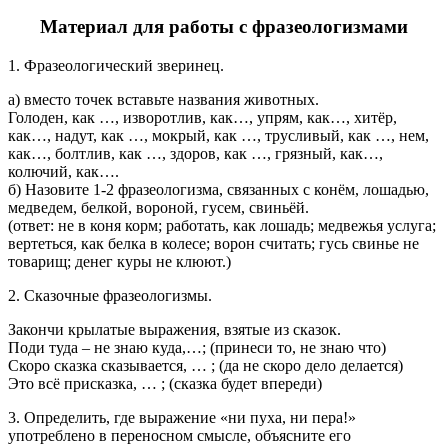
Материал для работы с фразеологизмами
1. Фразеологический зверинец.
а) вместо точек вставьте названия животных.
Голоден, как …, изворотлив, как…, упрям, как…, хитёр,
как…, надут, как …, мокрый, как …, трусливый, как …, нем,
как…, болтлив, как …, здоров, как …, грязный, как…,
колючий, как….
б) Назовите 1-2 фразеологизма, связанных с конём, лошадью,
медведем, белкой, вороной, гусем, свиньёй.
(ответ: не в коня корм; работать, как лошадь; медвежья услуга;
вертеться, как белка в колесе; ворон считать; гусь свинье не
товарищ; денег куры не клюют.)
2. Сказочные фразеологизмы.
Закончи крылатые выражения, взятые из сказок.
Поди туда – не знаю куда,…; (принеси то, не знаю что)
Скоро сказка сказывается, … ; (да не скоро дело делается)
Это всё присказка, … ; (сказка будет впереди)
3. Определить, где выражение «ни пуха, ни пера!»
употреблено в переносном смысле, объясните его