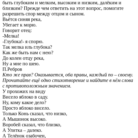
быть глубоким и мелким, высоким и низким, далёким и
близким? Прежде чем ответить на этот вопрос, помогите
разрешить спор между отцом и сыном.
Вьётся синяя река,
Убегает к морю.
Говорит отец:
-Мелка!
-Глубока!- я спорю.
Так мелка иль глубока?
Как же быть нам с нею?
До колен отцу река,
Ну а мне по шею.
П.Ребров
Кто же прав? Оказывается, оба правы, каждый по – своему.
Прочитайте ещё одно стихотворение и найдите в нём слова
с противоположным значением
.
У прохожих на виду
Висело яблоко в саду.
Ну, кому какое дело?
Просто яблоко висело.
Только Конь сказал, что низко,
А Мышонок высоко.
Воробей сказал, что близко,
А Улитка – далеко.
А Телёнок озабочен,