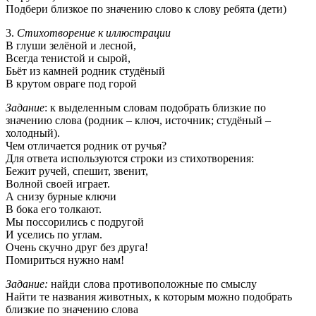
Подбери близкое по значению слово к слову ребята (дети)
3.
Стихотворение к иллюстрации
В глуши зелёной и лесной,
Всегда тенистой и сырой,
Бьёт из камней родник студёный
В крутом овраге под горой
Задание
: к выделенным словам подобрать близкие по
значению слова (родник – ключ, источник; студёный –
холодный).
Чем отличается родник от ручья?
Для ответа используются строки из стихотворения:
Бежит ручей, спешит, звенит,
Волной своей играет.
А снизу бурные ключи
В бока его толкают.
Мы поссорились с подругой
И уселись по углам.
Очень скучно друг без друга!
Помириться нужно нам!
Задание:
найди слова противоположные по смыслу
Найти те названия животных, к которым можно подобрать
близкие по значению слова