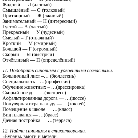
Жадный — Л (алчный)
Смышлёный — О (толковый)
Притворный — Ж (лживый)
Занимательный — Н (интересный)
Густой — А (частый)
Прекрасный — У (чудесный)
Смелый – Т (отважный)
Кроткий — М (смирный)
Большой — Г (огромный)
Скорый — Ы (быстрый)
Отчётливый — П (определённый)
11. Подобрать синонимы с удвоенными согласными.
Больничный лист –… (бюллетень)
Специальность – …(профессия)
Обучение животных – …(дрессировка)
Скорый поезд — …(экспресс)
Асфальтированная дорога — …(шоссе)
Популярная игра на льду — …(хоккей)
Помещение в школе — …(класс)
Вид плаванья — …(брасс)
Дачная постройка — …(терраса)
12. Найти синонимы в стихотворении.
«Бураны, вьюги и метели-