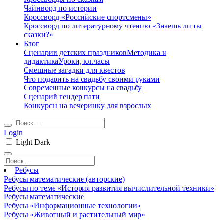
Чайнворд по истории
Кроссворд «Российские спортсмены»
Кроссворд по литературному чтению «Знаешь ли ты
сказки?»
Блог
Сценарии детских праздников
Методика и
дидактика
Уроки, кл.часы
Смешные загадки для квестов
Что подарить на свадьбу своими руками
Современные конкурсы на свадьбу
Сценарий гендер пати
Конкурсы на вечеринку для взрослых
Login
Light
Dark
Ребусы
Ребусы математические (авторские)
Ребусы по теме «История развития вычислительной техники»
Ребусы математические
Ребусы «Информационные технологии»
Ребусы «Животный и растительный мир»