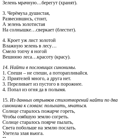
Зелень мрачную…берегут (хранят).
3. Черёмуха душистая,
Развесившись, стоит,
А зелень золотистая
На солнышке…сверкает (блестит).
4. Кроет уж лист золотой
Влажную зелень в лесу…
Смело топчу я ногой
Вешнюю леса…красоту (красу).
14. Найти в пословицах синонимы.
1. Спеши – не спеши, а поторапливайся.
2. Приятелей много, а друга нет.
3. Переливает из пустого в порожнее.
4. Попал из огня да в полымя.
15.
Из данных отрывков стихотворений найти по два
синонима к словам: полыхать, мчаться.
Солнце старалось пожарче гореть,
Чтобы озябшую землю согреть.
Солнце старалось поярче пылать,
Света побольше на землю послать.
Улетела злая вьюга.