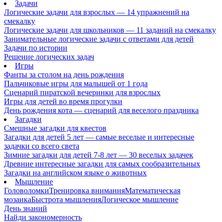
Задачи
Логические задачи для взрослых — 14 упражнений на
смекалку
Логические задачи для школьников — 11 заданий на смекалку
Занимательные логические задачи с ответами для детей
Задачи по истории
Решение логических задач
Игры
Фанты за столом на день рождения
Пальчиковые игры для малышей от 1 года
Сценарий пиратской вечеринки для взрослых
Игры для детей во время прогулки
День рождения кота — сценарий для веселого праздника
Загадки
Смешные загадки для квестов
Загадки для детей 5 лет — самые веселые и интересные
задачки со всего света
Зимние загадки для детей 7-8 лет — 30 веселых задачек
Древние интересные загадки для самых сообразительных
Загадки на английском языке о животных
Мышление
Головоломки
Тренировка внимания
Математическая
мозаика
Быстрота мышления
Логическое мышление
День знаний
Найди закономерность