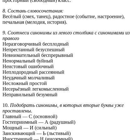
просторный (свободный) класс.
8. Составь словосочетания:
Весёлый (смех, танец), радостное (событие, настроение),
печальная (мелодия, история).
9. Соотнеси синонимы из левого столбика с синонимами из
правого
Неразговорчивый бесплодный
Непрестанный безуспешный
Невнимательный беспрерывный
Ненормальный буйный
Неистовый ошибочный
Неплодородный рассеянный
Неудачный молчаливый
Несложный простой
Несерьёзный легкомысленный
Неправильный безумный
10.
Подобрать синонимы, в которых вторые буквы уже
проставлены
.
Главный — С (основной)
Гостеприимный — А (радушный)
Мощный — И (сильный)
Заискивающий — Ь (льстивый)
Иностранный — Н (иноземный)