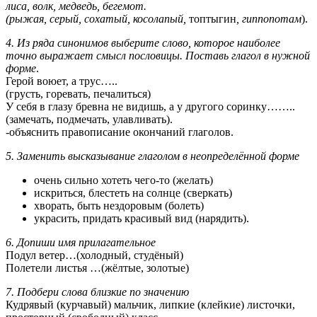
лиса, волк, медведь, бегемот.
(рыжая, серый, сохатый, косолапый,
топтыгин
, гиппопотам
).
4. Из ряда синонимов выберите слово, которое наиболее
точно выражает смысл пословицы. Поставь глагол в нужной
форме
.
Герой воюет, а трус…..
(грусть, горевать, печалиться)
У себя в глазу бревна не видишь, а у другого соринку……..
(замечать, подмечать, улавливать).
-объяснить правописание окончаний глаголов.
5. Заменить высказывание глаголом в неопределённой форме
очень сильно хотеть чего-то (желать)
искриться, блестеть на солнце (сверкать)
хворать, быть нездоровым (болеть)
украсить, придать красивый вид (нарядить).
6. Допиши имя прилагательное
Подул ветер…(холодный, студёный)
Полетели листья …(жёлтые, золотые)
7. Подбери слова близкие по значению
Кудрявый (курчавый) мальчик, липкие (клейкие) листочки,