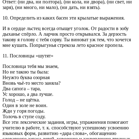
Ответ: (ни два, ни полтора), (ни кола, ни двора), (ни свет, ни
заря), (ни много, ни мало), (ни дать, ни взять).
10. Определить из каких басен эти крылатые выражения.
И в сердце льстец всегда отыщет уголок. От радости в зобу
дыханье спёрло. А ларчик просто открывался. За дерзость
такову я голову с тебя сорву. Ты виноват уж тем, что хочется
мне кушать. Попрыгунья стрекоза лето красное пропела.
11. Пословицы «шутят»
Пословица тебя мы знаем,
Но не такою ты была:
Неужто буква озорная
Вновь чьё-то место заняла?
Два сапога – тара,
Ус хорошо, а два лучше.
Голод – не щётка.
Один в золе не воин.
Жди у горя погоды.
Толочь в ступе соду.
Все эти лексические задания, игры, упражнения помогают
учителю в работе, т. к. способствуют успешному усвоению
языковых форм, развитию «дара слова», обогащению
словарного запаса детей, усвоению и закреплению трудных