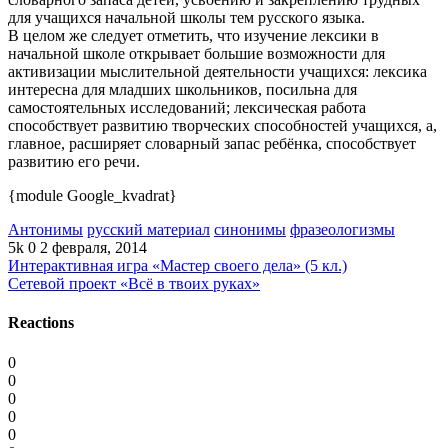
для учащихся начальной школы тем русского языка.
В целом же следует отметить, что изучение лексики в
начальной школе открывает большие возможности для
активизации мыслительной деятельности учащихся: лексика
интересна для младших школьников, посильна для
самостоятельных исследований; лексическая работа
способствует развитию творческих способностей учащихся, а,
главное, расширяет словарный запас ребёнка, способствует
развитию его речи.
{module Google_kvadrat}
Антонимы
русский материал
синонимы
фразеологизмы
5k
0
2 февраля, 2014
Интерактивная игра «Мастер своего дела» (5 кл.)
Сетевой проект «Всё в твоих руках»
Reactions
0
0
0
0
0