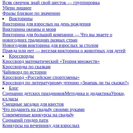
Всяк сверчок знай свой шесток — группировка
Убери лишнее
Фразы близкие по значению
Викторины
Викторина для взрослых на день рождения
Викторина океаны и моря
Викторина для большой компании — Что вы знаете о
новогодних традициях разных стран
Новогодняя викторина для взрослых за столом
Правда или нет — веселая викторина о животных для детей
Кроссворды
Кроссворд математический «Теория множеств»
Кроссворды по сказкам
Чайнворд по истории
Кроссворд «Российские спортсмены»
Кроссворд по литературному чтению «Знаешь ли ты сказки?»
Блог
Сценарии детских праздников
Методика и дидактика
Уроки,
кл.часы
Смешные загадки для квестов
Что подарить на свадьбу своими руками
Современные конкурсы на свадьбу
Сценарий гендер пати
Конкурсы на вечеринку для взрослых