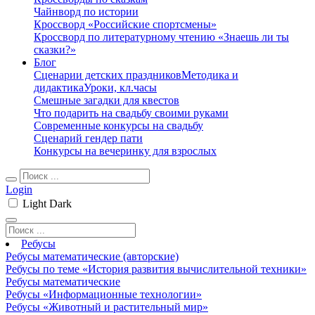
Чайнворд по истории
Кроссворд «Российские спортсмены»
Кроссворд по литературному чтению «Знаешь ли ты
сказки?»
Блог
Сценарии детских праздников
Методика и
дидактика
Уроки, кл.часы
Смешные загадки для квестов
Что подарить на свадьбу своими руками
Современные конкурсы на свадьбу
Сценарий гендер пати
Конкурсы на вечеринку для взрослых
Login
Light
Dark
Ребусы
Ребусы математические (авторские)
Ребусы по теме «История развития вычислительной техники»
Ребусы математические
Ребусы «Информационные технологии»
Ребусы «Животный и растительный мир»