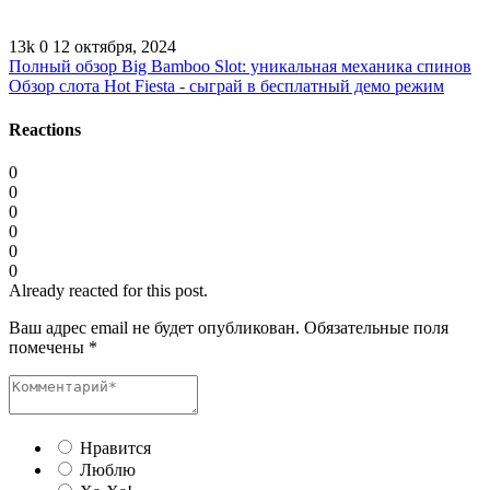
13k
0
12 октября, 2024
Полный обзор Big Bamboo Slot: уникальная механика спинов
Обзор слота Hot Fiesta - сыграй в бесплатный демо режим
Reactions
0
0
0
0
0
0
Already reacted for this post.
Ваш адрес email не будет опубликован.
Обязательные поля
помечены
*
Нравится
Люблю