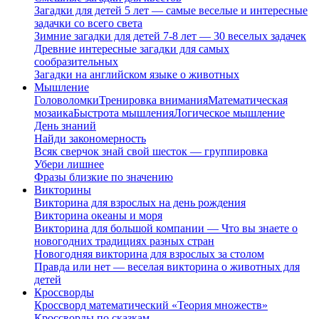
Загадки для детей 5 лет — самые веселые и интересные
задачки со всего света
Зимние загадки для детей 7-8 лет — 30 веселых задачек
Древние интересные загадки для самых
сообразительных
Загадки на английском языке о животных
Мышление
Головоломки
Тренировка внимания
Математическая
мозаика
Быстрота мышления
Логическое мышление
День знаний
Найди закономерность
Всяк сверчок знай свой шесток — группировка
Убери лишнее
Фразы близкие по значению
Викторины
Викторина для взрослых на день рождения
Викторина океаны и моря
Викторина для большой компании — Что вы знаете о
новогодних традициях разных стран
Новогодняя викторина для взрослых за столом
Правда или нет — веселая викторина о животных для
детей
Кроссворды
Кроссворд математический «Теория множеств»
Кроссворды по сказкам