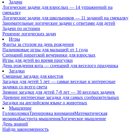
Задачи
Логические задачи для взрослых — 14 упражнений на
смекалку
Логические задачи для школьников — 11 заданий на смекалку
Занимательные логические задачи с ответами для детей
Задачи по истории
Решение логических задач
Игры
Фанты за столом на день рождения
Пальчиковые игры для малышей от 1 года
Сценарий пиратской вечеринки для взрослых
Игры для детей во время прогулки
День рождения кота — сценарий для веселого праздника
Загадки
Смешные загадки для квестов
Загадки для детей 5 лет — самые веселые и интересные
задачки со всего света
Зимние загадки для детей 7-8 лет — 30 веселых задачек
Древние интересные загадки для самых сообразительных
Загадки на английском языке о животных
Мышление
Головоломки
Тренировка внимания
Математическая
мозаика
Быстрота мышления
Логическое мышление
День знаний
Найди закономерность