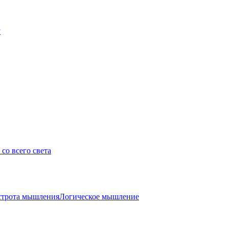
у
со всего света
трота мышления
Логическое мышление