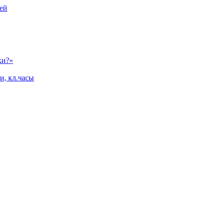
ей
ки?»
и, кл.часы