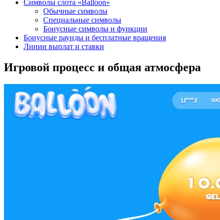
Символы слота «Balloon»
Обычные символы
Специальные символы
Бонусные символы и функции
Бонусные раунды и бесплатные вращения
Линии выплат и ставки
Игровой процесс и общая атмосфера