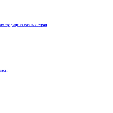
их традициях разных стран
.часы