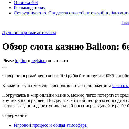
Ошибка 404
Рекламодателям
Сотрудничество. Свидетельство об авторской публикаци
Гла
Лучшие игровые автоматы
Обзор слота казино Balloon: 
Please
log in
or
register
сделать это.
Соверши первый депозит от 500 рублей и получи 200FS в любим
Кроме того, ты можешь воспользоваться приложением
Скачать 
Погружаясь в мир онлайн-казино, можно легко потеряться ср
крупных выигрышей. Но среди всей этой пестроты есть один с
радует глаз, но и дарит уникальный опыт игры. Давайте разбер
Содержание
Игровой процесс и общая атмосфера