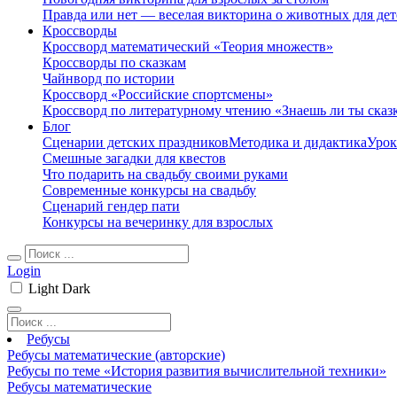
Правда или нет — веселая викторина о животных для дет
Кроссворды
Кроссворд математический «Теория множеств»
Кроссворды по сказкам
Чайнворд по истории
Кроссворд «Российские спортсмены»
Кроссворд по литературному чтению «Знаешь ли ты сказ
Блог
Сценарии детских праздников
Методика и дидактика
Урок
Смешные загадки для квестов
Что подарить на свадьбу своими руками
Современные конкурсы на свадьбу
Сценарий гендер пати
Конкурсы на вечеринку для взрослых
Login
Light
Dark
Ребусы
Ребусы математические (авторские)
Ребусы по теме «История развития вычислительной техники»
Ребусы математические