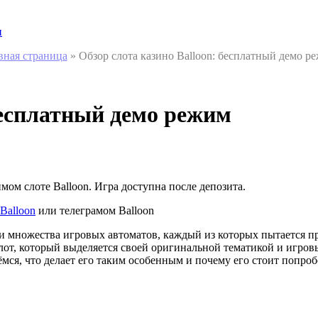
и
вная страница
»
Обзор слота казино Balloon: бесплатный демо р
бесплатный демо режим
ом слоте Balloon. Игра доступна после депозита.
Balloon
или телеграмом Balloon
еди множества игровых автоматов, каждый из которых пытается
лот, который выделяется своей оригинальной тематикой и игров
ёмся, что делает его таким особенным и почему его стоит попроб