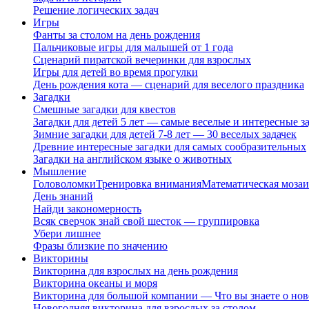
Решение логических задач
Игры
Фанты за столом на день рождения
Пальчиковые игры для малышей от 1 года
Сценарий пиратской вечеринки для взрослых
Игры для детей во время прогулки
День рождения кота — сценарий для веселого праздника
Загадки
Смешные загадки для квестов
Загадки для детей 5 лет — самые веселые и интересные за
Зимние загадки для детей 7-8 лет — 30 веселых задачек
Древние интересные загадки для самых сообразительных
Загадки на английском языке о животных
Мышление
Головоломки
Тренировка внимания
Математическая мозаи
День знаний
Найди закономерность
Всяк сверчок знай свой шесток — группировка
Убери лишнее
Фразы близкие по значению
Викторины
Викторина для взрослых на день рождения
Викторина океаны и моря
Викторина для большой компании — Что вы знаете о нов
Новогодняя викторина для взрослых за столом