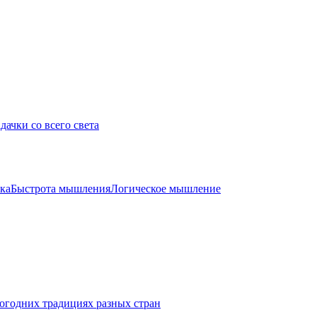
дачки со всего света
ка
Быстрота мышления
Логическое мышление
огодних традициях разных стран