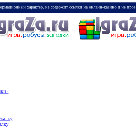
ормационный характер, не содержит ссылки на онлайн-казино и не пров
ики»
екалку
алку