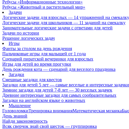
Ребусы «Информационные технологии»
Ребусы «Животный и растительный мир»
Задачи
Логические задачи для взрослых — 14 упражнений на смекалк
Логические задачи для школьников — 11 заданий на смекалку
Занимательные логические задачи с ответами для детей
Задачи по истории
Решение логических задач
Игры
Фанты за столом на день рождения
Пальчиковые игры для малышей от 1 года
Сценарий пиратской вечеринки для взрослых
Игры для детей во время прогулки
День рождения кота — сценарий для веселого праздника
Загадки
Смешные загадки для квестов
Загадки для детей 5 лет — самые веселые и интересные задачки 
Зимние загадки для детей 7-8 лет — 30 веселых задачек
Древние интересные загадки для самых сообразительных
Загадки на английском языке о животных
Мышление
Головоломки
Тренировка внимания
Математическая мозаика
Быс
День знаний
Найди закономерность
Всяк сверчок знай свой шесток — группировка