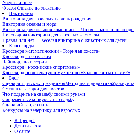
Убери лишнее
Фразы близкие по значению
Викторины
Викторина для взрослых на день рождения
Викторина океаны и моря
Викторина для большой компании — Что вы знаете о новогодн
Новогодняя викторина для взрослых за столом
Правда или нет — веселая викторина о животных для детей
Кроссворды
Кроссворд математический «Теория множеств»
Кроссворды по сказкам
Чайнворд по истории
Кроссворд «Российские спортсмены»
Кроссворд по литературному чтению «Знаешь ли ты сказки?»
Блог
Сценарии детских праздников
Методика и дидактика
Уроки, кл
Смешные загадки для квестов
Что подарить на свадьбу своими руками
Современные конкурсы на свадьбу
Сценарий гендер пати
Конкурсы на вечеринку для взрослых
В Тренде!
Детали слота
О сайте