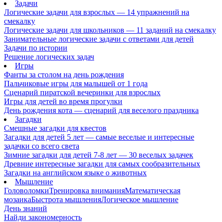
Задачи
Логические задачи для взрослых — 14 упражнений на
смекалку
Логические задачи для школьников — 11 заданий на смекалку
Занимательные логические задачи с ответами для детей
Задачи по истории
Решение логических задач
Игры
Фанты за столом на день рождения
Пальчиковые игры для малышей от 1 года
Сценарий пиратской вечеринки для взрослых
Игры для детей во время прогулки
День рождения кота — сценарий для веселого праздника
Загадки
Смешные загадки для квестов
Загадки для детей 5 лет — самые веселые и интересные
задачки со всего света
Зимние загадки для детей 7-8 лет — 30 веселых задачек
Древние интересные загадки для самых сообразительных
Загадки на английском языке о животных
Мышление
Головоломки
Тренировка внимания
Математическая
мозаика
Быстрота мышления
Логическое мышление
День знаний
Найди закономерность