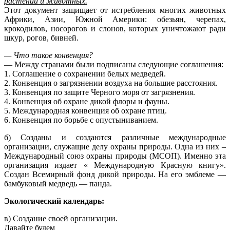
растений и животных.
Этот документ защищает от истребления многих животных
Африки, Азии, Южной Америки: обезьян, черепах,
крокодилов, носорогов и слонов, которых уничтожают ради
шкур, рогов, бивней.
— Что такое конвенция?
— Между странами были подписаны следующие соглашения:
1. Соглашение о сохранении белых медведей.
2. Конвенция о загрязнении воздуха на большие расстояния.
3. Конвенция по защите Черного моря от загрязнения.
4. Конвенция об охране дикой флоры и фауны.
5. Международная конвенция об охране птиц.
6. Конвенция по борьбе с опустыниванием.
б) Созданы и создаются различные международные
организации, служащие делу охраны природы. Одна из них –
Международный союз охраны природы (МСОП). Именно эта
организация издает « Международную Красную книгу».
Создан Всемирный фонд дикой природы. На его эмблеме —
бамбуковый медведь — панда.
Экологический календарь:
в) Создание своей организации.
Давайте будем