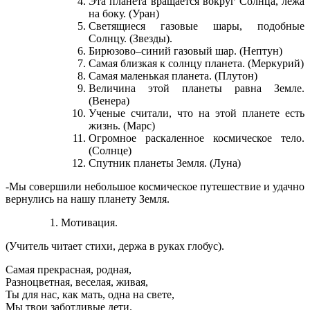
Эта планета вращается вокруг Солнца, лежа
на боку. (Уран)
Светящиеся газовые шары, подобные
Солнцу. (Звезды).
Бирюзово–синий газовый шар. (Нептун)
Самая близкая к солнцу планета. (Меркурий)
Самая маленькая планета. (Плутон)
Величина этой планеты равна Земле.
(Венера)
Ученые считали, что на этой планете есть
жизнь. (Марс)
Огромное раскаленное космическое тело.
(Солнце)
Спутник планеты Земля. (Луна)
-Мы совершили небольшое космическое путешествие и удачно
вернулись на нашу планету Земля.
Мотивация.
(Учитель читает стихи, держа в руках глобус).
Самая прекрасная, родная,
Разноцветная, веселая, живая,
Ты для нас, как мать, одна на свете,
Мы твои заботливые дети.