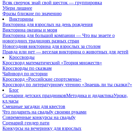
Всяк сверчок знай свой шесток — группировка
Убери лишнее
Фразы близкие по значению
Викторины
Викторина для взрослых на день рождения
Викторина океаны и моря
Викторина для большой компании — Что вы знаете о
новогодних традициях разных стран
Новогодняя викторина для взрослых за столом
Правда или нет — веселая викторина о животных для детей
Кроссворды
Кроссворд математический «Теория множеств»
Кроссворды по сказкам
Чайнворд по истории
Кроссворд «Российские спортсмены»
Кроссворд по литературному чтению «Знаешь ли ты сказки?»
Блог
Сценарии детских праздников
Методика и дидактика
Уроки,
кл.часы
Смешные загадки для квестов
Что подарить на свадьбу своими руками
Современные конкурсы на свадьбу
Сценарий гендер пати
Конкурсы на вечеринку для взрослых