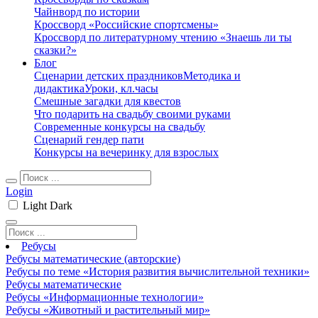
Чайнворд по истории
Кроссворд «Российские спортсмены»
Кроссворд по литературному чтению «Знаешь ли ты
сказки?»
Блог
Сценарии детских праздников
Методика и
дидактика
Уроки, кл.часы
Смешные загадки для квестов
Что подарить на свадьбу своими руками
Современные конкурсы на свадьбу
Сценарий гендер пати
Конкурсы на вечеринку для взрослых
Login
Light
Dark
Ребусы
Ребусы математические (авторские)
Ребусы по теме «История развития вычислительной техники»
Ребусы математические
Ребусы «Информационные технологии»
Ребусы «Животный и растительный мир»