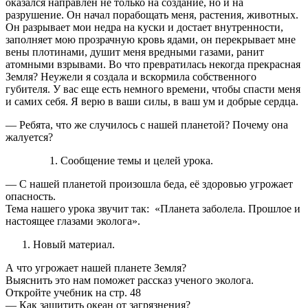
оказался направлен не только на создание, но и на
разрушение. Он начал порабощать меня, растения, животных.
Он разрывает мои недра на куски и достает внутренности,
заполняет мою прозрачную кровь ядами, он перекрывает мне
вены плотинами, душит меня вредными газами, ранит
атомными взрывами. Во что превратилась некогда прекрасная
Земля? Неужели я создала и вскормила собственного
губителя. У вас еще есть немного времени, чтобы спасти меня
и самих себя. Я верю в ваши силы, в ваш ум и добрые сердца.
— Ребята, что же случилось с нашей планетой? Почему она
жалуется?
Сообщение темы и целей урока.
— С нашей планетой произошла беда, её здоровью угрожает
опасность.
Тема нашего урока звучит так: «Планета заболела. Прошлое и
настоящее глазами эколога».
Новый материал.
А что угрожает нашей планете Земля?
Выяснить это нам поможет рассказ ученого эколога.
Откройте учебник на стр. 48
— Как защитить океан от загрязнения?