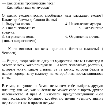
— Как спасти тропические леса?
— Как избавиться от мусора?
О каких экологических проблемах нам рассказал эколог?
Какие проблемы добавили бы вы?
1. Вырубка лесов. 4. Накопление мусора.
2. Гибель животных. 5. Загрязнение
воздуха.
3. Загрязнение воды. 6. Отравление почвы.
( показ видеосюжета)
— К то виноват во всех причинах болезни планеты? (
Человек)
— Видно, люди забыли одну из мудростей, что мы навсегда в
ответе за всех, кого приручили. За всех животных, растения,
которые живут рядом с нами, за ту речку, которая бежит в
нашем городе, за ту планету, на которой нам посчастливилось
жить.
Все мы, живущие на Земле не можем себе выбрать другую
планету, так же, как и Земля не может себе выбрать другое
человечество. И прав А. Экзюпери, предупреждавший: «Все
мы пассажиры большого корабля по имени «Земля», значит
пересесть из него просто некуда»