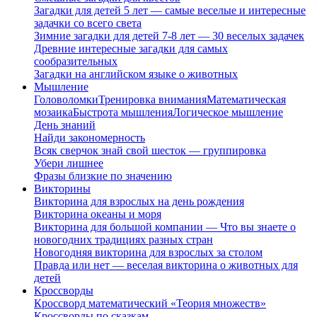
Загадки для детей 5 лет — самые веселые и интересные
задачки со всего света
Зимние загадки для детей 7-8 лет — 30 веселых задачек
Древние интересные загадки для самых
сообразительных
Загадки на английском языке о животных
Мышление
Головоломки
Тренировка внимания
Математическая
мозаика
Быстрота мышления
Логическое мышление
День знаний
Найди закономерность
Всяк сверчок знай свой шесток — группировка
Убери лишнее
Фразы близкие по значению
Викторины
Викторина для взрослых на день рождения
Викторина океаны и моря
Викторина для большой компании — Что вы знаете о
новогодних традициях разных стран
Новогодняя викторина для взрослых за столом
Правда или нет — веселая викторина о животных для
детей
Кроссворды
Кроссворд математический «Теория множеств»
Кроссворды по сказкам