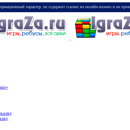
ормационный характер, не содержит ссылки на онлайн-казино и не пров
ики»
екалку
алку