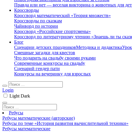
Правда или нет — веселая викторина о животных для дет
Кроссворды
Кроссворд математический «Теория множеств»
Кроссворды по сказкам
Чайнворд по истории
Кроссворд «Российские спортсмены»
Кроссворд по литературному чтению «Знаешь ли ты сказ
Блог
Сценарии детских праздников
Методика и дидактика
Урок
Смешные загадки для квестов
Что подарить на свадьбу своими руками
Современные конкурсы на свадьбу
Сценарий гендер пати
Конкурсы на вечеринку для взрослых
Login
Light
Dark
Ребусы
Ребусы математические (авторские)
Ребусы по теме «История развития вычислительной техники»
Ребусы математические