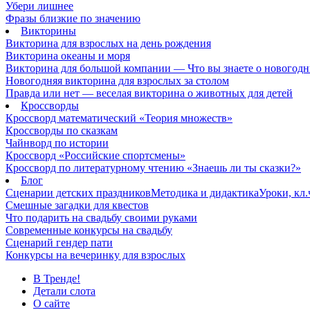
Убери лишнее
Фразы близкие по значению
Викторины
Викторина для взрослых на день рождения
Викторина океаны и моря
Викторина для большой компании — Что вы знаете о новогодн
Новогодняя викторина для взрослых за столом
Правда или нет — веселая викторина о животных для детей
Кроссворды
Кроссворд математический «Теория множеств»
Кроссворды по сказкам
Чайнворд по истории
Кроссворд «Российские спортсмены»
Кроссворд по литературному чтению «Знаешь ли ты сказки?»
Блог
Сценарии детских праздников
Методика и дидактика
Уроки, кл
Смешные загадки для квестов
Что подарить на свадьбу своими руками
Современные конкурсы на свадьбу
Сценарий гендер пати
Конкурсы на вечеринку для взрослых
В Тренде!
Детали слота
О сайте