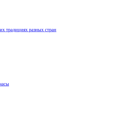
их традициях разных стран
.часы