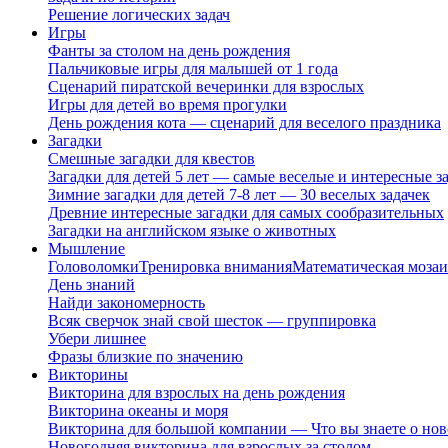
Решение логических задач
Игры
Фанты за столом на день рождения
Пальчиковые игры для малышей от 1 года
Сценарий пиратской вечеринки для взрослых
Игры для детей во время прогулки
День рождения кота — сценарий для веселого праздника
Загадки
Смешные загадки для квестов
Загадки для детей 5 лет — самые веселые и интересные за
Зимние загадки для детей 7-8 лет — 30 веселых задачек
Древние интересные загадки для самых сообразительных
Загадки на английском языке о животных
Мышление
Головоломки
Тренировка внимания
Математическая мозаи
День знаний
Найди закономерность
Всяк сверчок знай свой шесток — группировка
Убери лишнее
Фразы близкие по значению
Викторины
Викторина для взрослых на день рождения
Викторина океаны и моря
Викторина для большой компании — Что вы знаете о нов
Новогодняя викторина для взрослых за столом