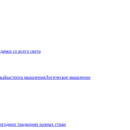
дачки со всего света
ка
Быстрота мышления
Логическое мышление
огодних традициях разных стран