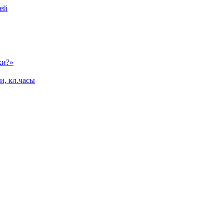
ей
ки?»
и, кл.часы