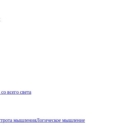
у
со всего света
трота мышления
Логическое мышление