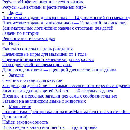
Ребусы «Информационные технологии»
Ребусы «Животный и растительный мир»
Задачи
Логические задачи для взрослых — 14 упражнений на смекалк
Логические задачи для школьников — 11 заданий на смекалку
Занимательные логические задачи с ответами для детей
Задачи по истории
Решение логических задач
Игры
Фанты за столом на день рождения
Пальчиковые игры для малышей от 1 года
Сценарий пиратской вечеринки для взрослых
Игры для детей во время прогулки
День рождения кота — сценарий для веселого праздника
Загадки
Смешные загадки для квестов
Загадки для детей 5 лет — самые веселые и интересные задачки 
Зимние загадки для детей 7-8 лет — 30 веселых задачек
Древние интересные загадки для самых сообразительных
Загадки на английском языке о животных
Мышление
Головоломки
Тренировка внимания
Математическая мозаика
Быс
День знаний
Найди закономерность
Всяк сверчок знай свой шесток — группировка