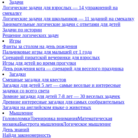
Задачи
Логические задачи для взрослых — 14 упражнений на
смекалку
Логические задачи для школьников — 11 заданий на смекалку
Занимательные логические задачи с ответами для детей
Задачи по истории
Решение логических задач
Игры
Фанты за столом на день рождения
Пальчиковые игры для малышей от 1 года
Сценарий пиратской вечеринки для взрослых
Игры для детей во время прогулки
День рождения кота — сценарий для веселого праздника
Загадки
Смешные загадки для квестов
Загадки для детей 5 лет — самые веселые и интересные
задачки со всего света
Зимние загадки для детей 7-8 лет — 30 веселых задачек
Древние интересные загадки для самых сообразительных
Загадки на английском языке о животных
Мышление
Головоломки
Тренировка внимания
Математическая
мозаика
Быстрота мышления
Логическое мышление
День знаний
Найди закономерность