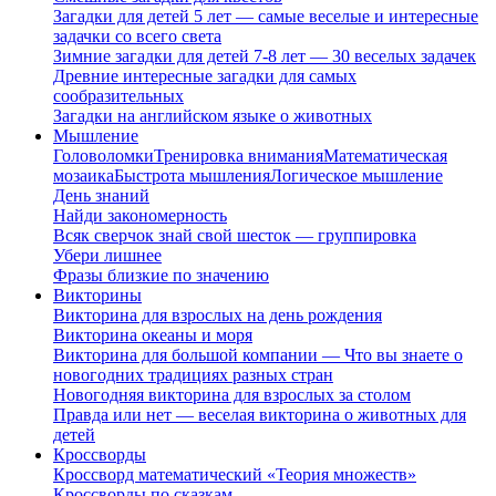
Загадки для детей 5 лет — самые веселые и интересные
задачки со всего света
Зимние загадки для детей 7-8 лет — 30 веселых задачек
Древние интересные загадки для самых
сообразительных
Загадки на английском языке о животных
Мышление
Головоломки
Тренировка внимания
Математическая
мозаика
Быстрота мышления
Логическое мышление
День знаний
Найди закономерность
Всяк сверчок знай свой шесток — группировка
Убери лишнее
Фразы близкие по значению
Викторины
Викторина для взрослых на день рождения
Викторина океаны и моря
Викторина для большой компании — Что вы знаете о
новогодних традициях разных стран
Новогодняя викторина для взрослых за столом
Правда или нет — веселая викторина о животных для
детей
Кроссворды
Кроссворд математический «Теория множеств»
Кроссворды по сказкам