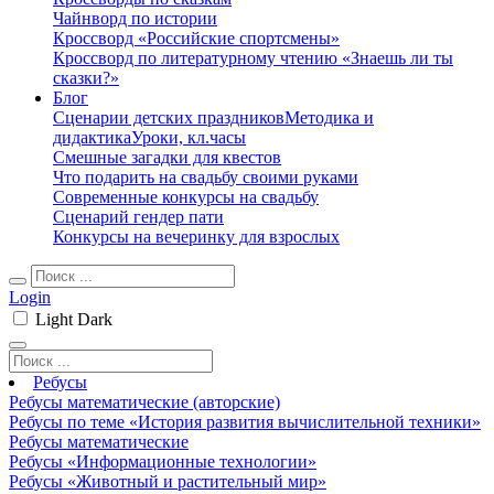
Чайнворд по истории
Кроссворд «Российские спортсмены»
Кроссворд по литературному чтению «Знаешь ли ты
сказки?»
Блог
Сценарии детских праздников
Методика и
дидактика
Уроки, кл.часы
Смешные загадки для квестов
Что подарить на свадьбу своими руками
Современные конкурсы на свадьбу
Сценарий гендер пати
Конкурсы на вечеринку для взрослых
Login
Light
Dark
Ребусы
Ребусы математические (авторские)
Ребусы по теме «История развития вычислительной техники»
Ребусы математические
Ребусы «Информационные технологии»
Ребусы «Животный и растительный мир»