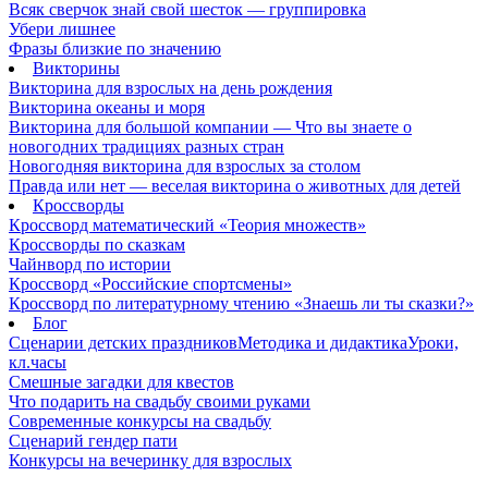
Всяк сверчок знай свой шесток — группировка
Убери лишнее
Фразы близкие по значению
Викторины
Викторина для взрослых на день рождения
Викторина океаны и моря
Викторина для большой компании — Что вы знаете о
новогодних традициях разных стран
Новогодняя викторина для взрослых за столом
Правда или нет — веселая викторина о животных для детей
Кроссворды
Кроссворд математический «Теория множеств»
Кроссворды по сказкам
Чайнворд по истории
Кроссворд «Российские спортсмены»
Кроссворд по литературному чтению «Знаешь ли ты сказки?»
Блог
Сценарии детских праздников
Методика и дидактика
Уроки,
кл.часы
Смешные загадки для квестов
Что подарить на свадьбу своими руками
Современные конкурсы на свадьбу
Сценарий гендер пати
Конкурсы на вечеринку для взрослых