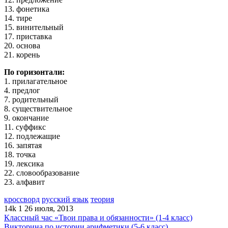
13. фонетика
14. тире
15. винительный
17. приставка
20. основа
21. корень
По горизонтали:
1. прилагательное
4. предлог
7. родительный
8. существительное
9. окончание
11. суффикс
12. подлежащие
16. запятая
18. точка
19. лексика
22. словообразование
23. алфавит
кроссворд
русский язык
теория
14k
1
26 июля, 2013
Классный час «Твои права и обязанности» (1-4 класс)
Викторина по истории арифметики (5-6 класс)