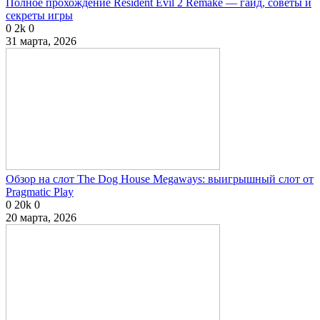
Полное прохождение Resident Evil 2 Remake — гайд, советы и
секреты игры
0
2k
0
31 марта, 2026
Обзор на слот The Dog House Megaways: выигрышный слот от
Pragmatic Play
0
20k
0
20 марта, 2026