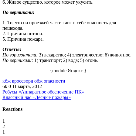
6. Живое существо, которое может укусить.
По вертикали:
1. То, что на проезжей части таит в себе опасность для
пешехода.
2. Причина потопа.
5. Причина пожара.
Ответы:
По горизонтали:
3) лекарство; 4) электричество; 6) животное.
По вертикали:
1) транспорт; 2) вода; 5) огонь.
{module Яндекс }
кбж
кроссворд
обж
опасности
6k
0
11 марта, 2012
Ребусы «Аппаратное обеспечение ПК»
Классный час «Лесные пожары»
Reactions
1
2
1