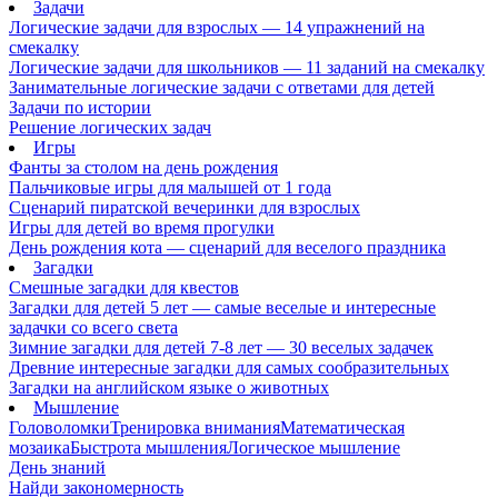
Задачи
Логические задачи для взрослых — 14 упражнений на
смекалку
Логические задачи для школьников — 11 заданий на смекалку
Занимательные логические задачи с ответами для детей
Задачи по истории
Решение логических задач
Игры
Фанты за столом на день рождения
Пальчиковые игры для малышей от 1 года
Сценарий пиратской вечеринки для взрослых
Игры для детей во время прогулки
День рождения кота — сценарий для веселого праздника
Загадки
Смешные загадки для квестов
Загадки для детей 5 лет — самые веселые и интересные
задачки со всего света
Зимние загадки для детей 7-8 лет — 30 веселых задачек
Древние интересные загадки для самых сообразительных
Загадки на английском языке о животных
Мышление
Головоломки
Тренировка внимания
Математическая
мозаика
Быстрота мышления
Логическое мышление
День знаний
Найди закономерность