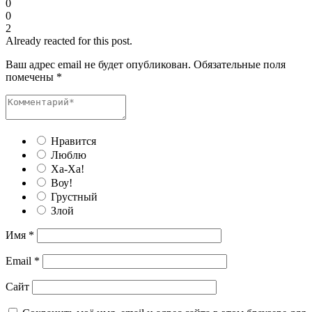
0
0
2
Already reacted for this post.
Ваш адрес email не будет опубликован.
Обязательные поля
помечены
*
Нравится
Люблю
Ха-Ха!
Воу!
Грустный
Злой
Имя
*
Email
*
Сайт