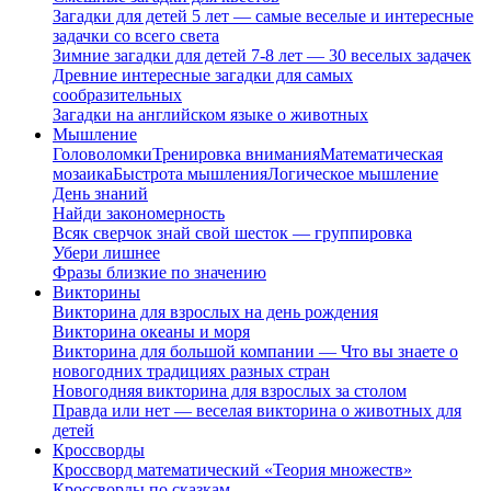
Загадки для детей 5 лет — самые веселые и интересные
задачки со всего света
Зимние загадки для детей 7-8 лет — 30 веселых задачек
Древние интересные загадки для самых
сообразительных
Загадки на английском языке о животных
Мышление
Головоломки
Тренировка внимания
Математическая
мозаика
Быстрота мышления
Логическое мышление
День знаний
Найди закономерность
Всяк сверчок знай свой шесток — группировка
Убери лишнее
Фразы близкие по значению
Викторины
Викторина для взрослых на день рождения
Викторина океаны и моря
Викторина для большой компании — Что вы знаете о
новогодних традициях разных стран
Новогодняя викторина для взрослых за столом
Правда или нет — веселая викторина о животных для
детей
Кроссворды
Кроссворд математический «Теория множеств»
Кроссворды по сказкам