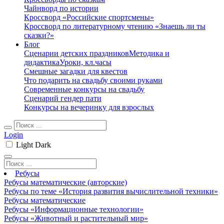
Чайнворд по истории
Кроссворд «Российские спортсмены»
Кроссворд по литературному чтению «Знаешь ли ты
сказки?»
Блог
Сценарии детских праздников
Методика и
дидактика
Уроки, кл.часы
Смешные загадки для квестов
Что подарить на свадьбу своими руками
Современные конкурсы на свадьбу
Сценарий гендер пати
Конкурсы на вечеринку для взрослых
Login
Light
Dark
Ребусы
Ребусы математические (авторские)
Ребусы по теме «История развития вычислительной техники»
Ребусы математические
Ребусы «Информационные технологии»
Ребусы «Животный и растительный мир»