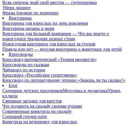
Всяк сверчок знай свой шесток — группировка
Убери лишнее
Фразы близкие по значению
Викторины
Викторина для взрослых на день рождения
Викторина океаны и моря
Викторина для большой компании — Что вы знаете о
новогодних традициях разных стран
Новогодняя викторина для взрослых за столом
Правда или нет — веселая викторина о животных для детей
Кроссворды
Кроссворд математический «Теория множеств»
Кроссворды по сказкам
Чайнворд по истории
Кроссворд «Российские спортсмены»
Кроссворд по литературному чтению «Знаешь ли ты сказки?»
Блог
Сценарии детских праздников
Методика и дидактика
Уроки,
кл.часы
Смешные загадки для квестов
Что подарить на свадьбу своими руками
Современные конкурсы на свадьбу
Сценарий гендер пати
Конкурсы на вечеринку для взрослых