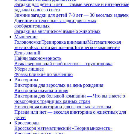
Загадки для детей 5 лет — самые веселые и интересные
задачки со всего света
Зимние загадки для детей 7-8 лет — 30 веселых задачек
Древние интересные загадки для самых
сообразительных
Загадки на английском языке о животных
Мышление
Головоломки
Тренировка внимания
Математическая
мозаика
Быстрота мышления
Логическое мышление
День знаний
Найди закономерность
Всяк сверчок знай свой шесток — группировка
Убери лишнее
Фразы близкие по значению
Викторины
Викторина для взрослых на день рождения
Викторина океаны и моря
Викторина для большой компании — Что вы знаете о
новогодних традициях разных стран
Новогодняя викторина для взрослых за столом
Правда или нет — веселая викторина о животных для
детей
Кроссворды
Кроссворд математический «Теория множеств»
Кроссворды по сказкам