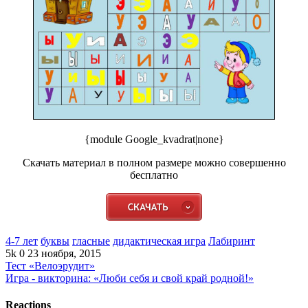
{module Google_kvadrat|none}
Скачать материал в полном размере можно совершенно
бесплатно
4-7 лет
буквы
гласные
дидактическая игра
Лабиринт
5k
0
23 ноября, 2015
Тест «Велоэрудит»
Игра - викторина: «Люби себя и свой край родной!»
Reactions