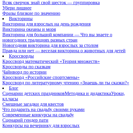
Всяк сверчок знай свой шесток — группировка
Убери лишнее
Фразы близкие по значению
Викторины
Викторина для взрослых на день рождения
Викторина океаны и моря
Викторина для большой компании — Что вы знаете о
новогодних традициях разных стран
Новогодняя викторина для взрослых за столом
Правда или нет — веселая викторина о животных для детей
Кроссворды
Кроссворд математический «Теория множеств»
Кроссворды по сказкам
Чайнворд по истории
Кроссворд «Российские спортсмены»
Кроссворд по литературному чтению «Знаешь ли ты сказки?»
Блог
Сценарии детских праздников
Методика и дидактика
Уроки,
кл.часы
Смешные загадки для квестов
Что подарить на свадьбу своими руками
Современные конкурсы на свадьбу
Сценарий гендер пати
Конкурсы на вечеринку для взрослых