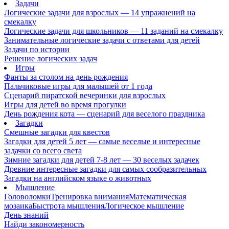
Задачи
Логические задачи для взрослых — 14 упражнений на
смекалку
Логические задачи для школьников — 11 заданий на смекалку
Занимательные логические задачи с ответами для детей
Задачи по истории
Решение логических задач
Игры
Фанты за столом на день рождения
Пальчиковые игры для малышей от 1 года
Сценарий пиратской вечеринки для взрослых
Игры для детей во время прогулки
День рождения кота — сценарий для веселого праздника
Загадки
Смешные загадки для квестов
Загадки для детей 5 лет — самые веселые и интересные
задачки со всего света
Зимние загадки для детей 7-8 лет — 30 веселых задачек
Древние интересные загадки для самых сообразительных
Загадки на английском языке о животных
Мышление
Головоломки
Тренировка внимания
Математическая
мозаика
Быстрота мышления
Логическое мышление
День знаний
Найди закономерность