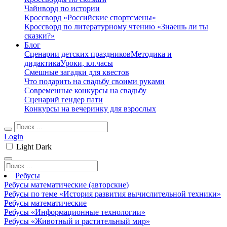
Чайнворд по истории
Кроссворд «Российские спортсмены»
Кроссворд по литературному чтению «Знаешь ли ты
сказки?»
Блог
Сценарии детских праздников
Методика и
дидактика
Уроки, кл.часы
Смешные загадки для квестов
Что подарить на свадьбу своими руками
Современные конкурсы на свадьбу
Сценарий гендер пати
Конкурсы на вечеринку для взрослых
Login
Light
Dark
Ребусы
Ребусы математические (авторские)
Ребусы по теме «История развития вычислительной техники»
Ребусы математические
Ребусы «Информационные технологии»
Ребусы «Животный и растительный мир»