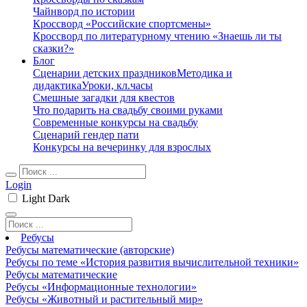
Чайнворд по истории
Кроссворд «Российские спортсмены»
Кроссворд по литературному чтению «Знаешь ли ты
сказки?»
Блог
Сценарии детских праздников
Методика и
дидактика
Уроки, кл.часы
Смешные загадки для квестов
Что подарить на свадьбу своими руками
Современные конкурсы на свадьбу
Сценарий гендер пати
Конкурсы на вечеринку для взрослых
Login
Light
Dark
Ребусы
Ребусы математические (авторские)
Ребусы по теме «История развития вычислительной техники»
Ребусы математические
Ребусы «Информационные технологии»
Ребусы «Животный и растительный мир»