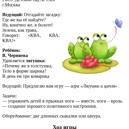
г.Москва
Ведущий:
Отгадайте загадку:
Где же вы её найдёте?
Ну, конечно же, в болоте!
Зелена, как трава,
Говорит: «КВА, КВА,
КВА!»
Ребёнок:
В. Черняева
Удивляется
лягушка:
«Почему же я толстушка,
Тело в форме шарика?
В день ем три комарика
Ведущий: Предлагаю вам игру —
игра «Лягушки и цапля»
Задачи:
— упражнять детей в прыжках ноги — вместе, ноги – врозь;
— создание хорошего позитивного настроения.
Оборудование:
две длинных скакалки или шнура.
Ход игры