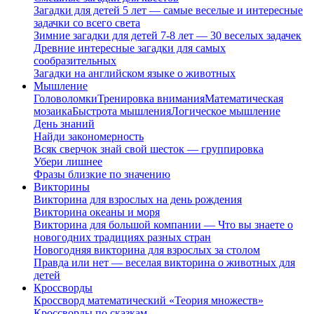
Загадки для детей 5 лет — самые веселые и интересные
задачки со всего света
Зимние загадки для детей 7-8 лет — 30 веселых задачек
Древние интересные загадки для самых
сообразительных
Загадки на английском языке о животных
Мышление
Головоломки
Тренировка внимания
Математическая
мозаика
Быстрота мышления
Логическое мышление
День знаний
Найди закономерность
Всяк сверчок знай свой шесток — группировка
Убери лишнее
Фразы близкие по значению
Викторины
Викторина для взрослых на день рождения
Викторина океаны и моря
Викторина для большой компании — Что вы знаете о
новогодних традициях разных стран
Новогодняя викторина для взрослых за столом
Правда или нет — веселая викторина о животных для
детей
Кроссворды
Кроссворд математический «Теория множеств»
Кроссворды по сказкам