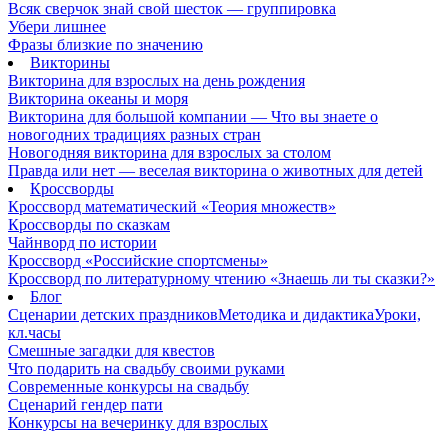
Всяк сверчок знай свой шесток — группировка
Убери лишнее
Фразы близкие по значению
Викторины
Викторина для взрослых на день рождения
Викторина океаны и моря
Викторина для большой компании — Что вы знаете о
новогодних традициях разных стран
Новогодняя викторина для взрослых за столом
Правда или нет — веселая викторина о животных для детей
Кроссворды
Кроссворд математический «Теория множеств»
Кроссворды по сказкам
Чайнворд по истории
Кроссворд «Российские спортсмены»
Кроссворд по литературному чтению «Знаешь ли ты сказки?»
Блог
Сценарии детских праздников
Методика и дидактика
Уроки,
кл.часы
Смешные загадки для квестов
Что подарить на свадьбу своими руками
Современные конкурсы на свадьбу
Сценарий гендер пати
Конкурсы на вечеринку для взрослых