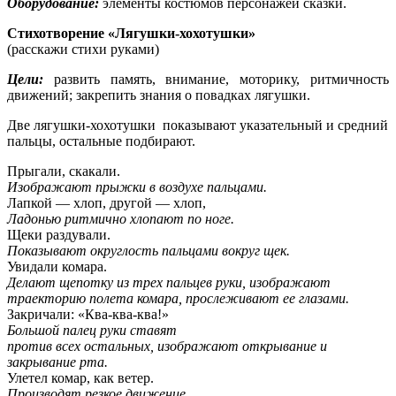
Оборудование:
элементы костюмов персонажей сказки.
Стихотворение «Лягушки-хохотушки»
(расскажи стихи руками)
Цели:
развить память, внимание, моторику, ритмичность
движений; закрепить знания о повадках лягушки.
Две лягушки-хохотушки показывают указательный и средний
пальцы, остальные под­бирают.
Прыгали, скакали.
Изображают прыжки в воздухе пальцами.
Лапкой — хлоп, другой — хлоп,
Ладонью ритмично хлопают по ноге.
Щеки раздували.
Показывают округлость пальцами вокруг щек.
Увидали комара.
Делают щепотку из трех пальцев руки, изображают
траекто­рию полета комара, прослежи­вают ее глазами.
Закричали: «Ква-ква-ква!»
Большой палец руки ставят
против всех остальных, изображают открывание и
закрывание рта.
Улетел комар, как ветер.
Производят резкое движение