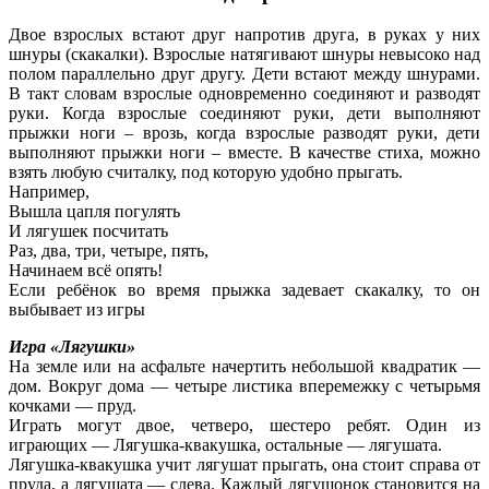
Двое взрослых встают друг напротив друга, в руках у них
шнуры (скакалки). Взрослые натягивают шнуры невысоко над
полом параллельно друг другу. Дети встают между шнурами.
В такт словам взрослые одновременно соединяют и разводят
руки. Когда взрослые соединяют руки, дети выполняют
прыжки ноги – врозь, когда взрослые разводят руки, дети
выполняют прыжки ноги – вместе. В качестве стиха, можно
взять любую считалку, под которую удобно прыгать.
Например,
Вышла цапля погулять
И лягушек посчитать
Раз, два, три, четыре, пять,
Начинаем всё опять!
Если ребёнок во время прыжка задевает скакалку, то он
выбывает из игры
Игра «Лягушки»
На земле или на асфальте начертить небольшой квадратик —
дом. Вокруг дома — четыре листика вперемежку с четырьмя
кочками — пруд.
Играть могут двое, четверо, шестеро ребят. Один из
играющих — Лягушка-квакушка, остальные — лягушата.
Лягушка-квакушка учит лягушат прыгать, она стоит справа от
пруда, а лягушата — слева. Каждый лягушонок становится на