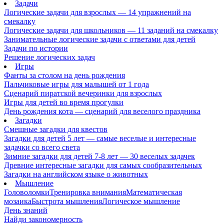
Задачи
Логические задачи для взрослых — 14 упражнений на
смекалку
Логические задачи для школьников — 11 заданий на смекалку
Занимательные логические задачи с ответами для детей
Задачи по истории
Решение логических задач
Игры
Фанты за столом на день рождения
Пальчиковые игры для малышей от 1 года
Сценарий пиратской вечеринки для взрослых
Игры для детей во время прогулки
День рождения кота — сценарий для веселого праздника
Загадки
Смешные загадки для квестов
Загадки для детей 5 лет — самые веселые и интересные
задачки со всего света
Зимние загадки для детей 7-8 лет — 30 веселых задачек
Древние интересные загадки для самых сообразительных
Загадки на английском языке о животных
Мышление
Головоломки
Тренировка внимания
Математическая
мозаика
Быстрота мышления
Логическое мышление
День знаний
Найди закономерность