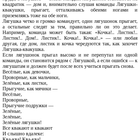
квадратик — дом и, внимательно слушая команды Лягушки-
квакушки, прыгает, отталкиваясь обеими ногами и
приземляясь тоже на обе ноги.
Лягушка четко и громко командует, один лягушонок прыгает,
а остальные следят за тем, правильно ли он это делает.
Например, команда может быть такая: «Кочка!.. Листик!..
Листик!.. Дом!.. Листик!.. Кочка!.. Кочка!..» — или любая
другая, где дом, листик и кочка чередуются так, как захочет
Лягушка-квакушка.
Если лягушонок прыгал высоко и не перепутал ни одной
команды, он становится рядом с Лягушкой, а если ошибся — к
лягушатам и должен будет после всех учиться прыгать снова.
Весёлые, как девочки,
Проворные, как мальчики,
Зелёные, как листки,
Прыгучие, как мячики —
Весёлые,
Проворные,
Прыгучие подружки —
Зелёные,
Зелёные,
Зелёные лягушки!
Все квакают и квакают
И слышно вдалеке:
Ква-ква! Ква-ква!