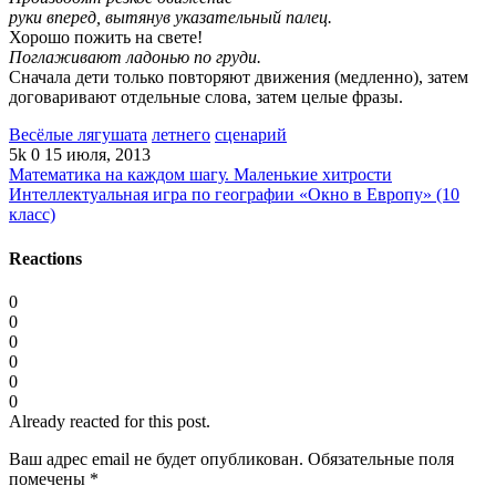
руки вперед, вытянув указатель­ный палец.
Хорошо пожить на свете!
Поглаживают ладонью по груди.
Сначала дети только повторяют движения (медленно), затем
договаривают отдельные слова, затем целые фразы.
Весёлые лягушата
летнего
сценарий
5k
0
15 июля, 2013
Математика на каждом шагу. Маленькие хитрости
Интеллектуальная игра по географии «Окно в Европу» (10
класс)
Reactions
0
0
0
0
0
0
Already reacted for this post.
Ваш адрес email не будет опубликован.
Обязательные поля
помечены
*