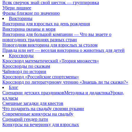
Всяк сверчок знай свой шесток — группировка
Убери лишнее
Фразы близкие по значению
Викторины
Викторина для взрослых на день рождения
Викторина океаны и моря
Викторина для большой компании — Что вы знаете о
новогодних традициях разных стран
Новогодняя викторина для взрослых за столом
Правда или нет — веселая викторина о животных для детей
Кроссворды
Кроссворд математический «Теория множеств»
Кроссворды по сказкам
Чайнворд по истории
Кроссворд «Российские спортсмены»
Кроссворд по литературному чтению «Знаешь ли ты сказки?»
Блог
Сценарии детских праздников
Методика и дидактика
Уроки,
кл.часы
Смешные загадки для квестов
Что подарить на свадьбу своими руками
Современные конкурсы на свадьбу
Сценарий гендер пати
Конкурсы на вечеринку для взрослых