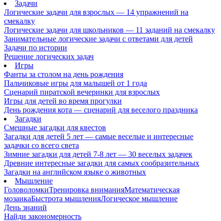
Задачи
Логические задачи для взрослых — 14 упражнений на
смекалку
Логические задачи для школьников — 11 заданий на смекалку
Занимательные логические задачи с ответами для детей
Задачи по истории
Решение логических задач
Игры
Фанты за столом на день рождения
Пальчиковые игры для малышей от 1 года
Сценарий пиратской вечеринки для взрослых
Игры для детей во время прогулки
День рождения кота — сценарий для веселого праздника
Загадки
Смешные загадки для квестов
Загадки для детей 5 лет — самые веселые и интересные
задачки со всего света
Зимние загадки для детей 7-8 лет — 30 веселых задачек
Древние интересные загадки для самых сообразительных
Загадки на английском языке о животных
Мышление
Головоломки
Тренировка внимания
Математическая
мозаика
Быстрота мышления
Логическое мышление
День знаний
Найди закономерность