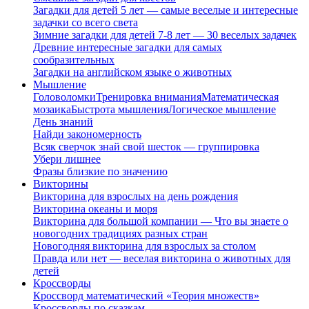
Загадки для детей 5 лет — самые веселые и интересные
задачки со всего света
Зимние загадки для детей 7-8 лет — 30 веселых задачек
Древние интересные загадки для самых
сообразительных
Загадки на английском языке о животных
Мышление
Головоломки
Тренировка внимания
Математическая
мозаика
Быстрота мышления
Логическое мышление
День знаний
Найди закономерность
Всяк сверчок знай свой шесток — группировка
Убери лишнее
Фразы близкие по значению
Викторины
Викторина для взрослых на день рождения
Викторина океаны и моря
Викторина для большой компании — Что вы знаете о
новогодних традициях разных стран
Новогодняя викторина для взрослых за столом
Правда или нет — веселая викторина о животных для
детей
Кроссворды
Кроссворд математический «Теория множеств»
Кроссворды по сказкам