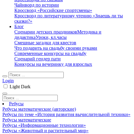
Чайнворд по истории
Кроссворд «Российские спортсмены»
Кроссворд по литературному чтению «Знаешь ли ты
сказки?»
Блог
Сценарии детских праздников
Методика и
дидактика
Уроки, кл.часы
Смешные загадки для квестов
Что подарить на свадьбу своими руками
Современные конкурсы на свадьбу
Сценарий гендер пати
Конкурсы на вечеринку для взрослых
Login
Light
Dark
Ребусы
Ребусы математические (авторские)
Ребусы по теме «История развития вычислительной техники»
Ребусы математические
Ребусы «Информационные технологии»
Ребусы «Животный и растительный мир»