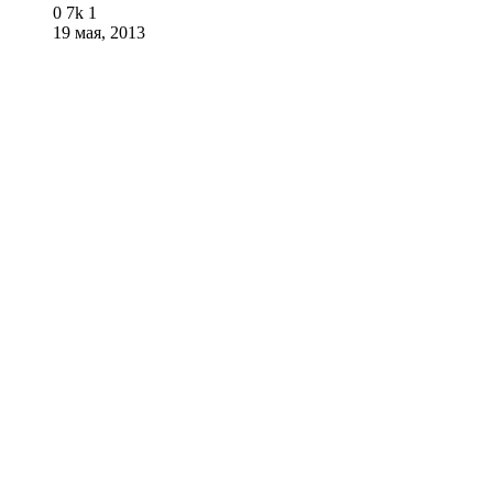
0
7k
1
19 мая, 2013