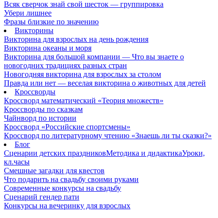
Всяк сверчок знай свой шесток — группировка
Убери лишнее
Фразы близкие по значению
Викторины
Викторина для взрослых на день рождения
Викторина океаны и моря
Викторина для большой компании — Что вы знаете о
новогодних традициях разных стран
Новогодняя викторина для взрослых за столом
Правда или нет — веселая викторина о животных для детей
Кроссворды
Кроссворд математический «Теория множеств»
Кроссворды по сказкам
Чайнворд по истории
Кроссворд «Российские спортсмены»
Кроссворд по литературному чтению «Знаешь ли ты сказки?»
Блог
Сценарии детских праздников
Методика и дидактика
Уроки,
кл.часы
Смешные загадки для квестов
Что подарить на свадьбу своими руками
Современные конкурсы на свадьбу
Сценарий гендер пати
Конкурсы на вечеринку для взрослых