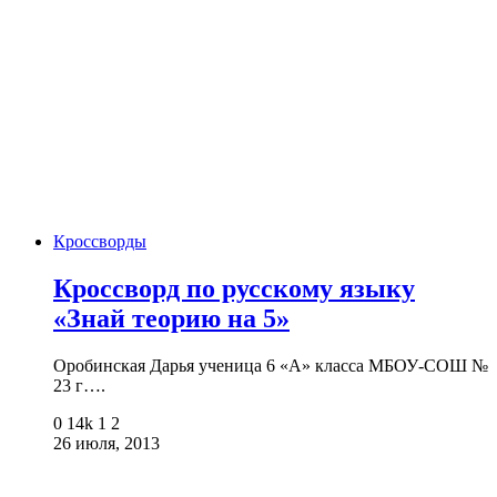
Кроссворды
Кроссворд по русскому языку
«Знай теорию на 5»
Оробинская Дарья ученица 6 «А» класса МБОУ-СОШ №
23 г….
0
14k
1
2
26 июля, 2013