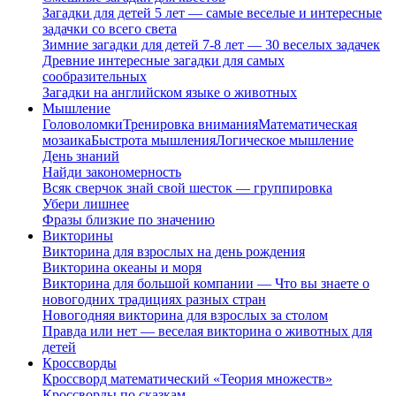
Загадки для детей 5 лет — самые веселые и интересные
задачки со всего света
Зимние загадки для детей 7-8 лет — 30 веселых задачек
Древние интересные загадки для самых
сообразительных
Загадки на английском языке о животных
Мышление
Головоломки
Тренировка внимания
Математическая
мозаика
Быстрота мышления
Логическое мышление
День знаний
Найди закономерность
Всяк сверчок знай свой шесток — группировка
Убери лишнее
Фразы близкие по значению
Викторины
Викторина для взрослых на день рождения
Викторина океаны и моря
Викторина для большой компании — Что вы знаете о
новогодних традициях разных стран
Новогодняя викторина для взрослых за столом
Правда или нет — веселая викторина о животных для
детей
Кроссворды
Кроссворд математический «Теория множеств»
Кроссворды по сказкам