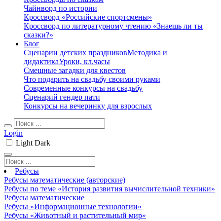
Чайнворд по истории
Кроссворд «Российские спортсмены»
Кроссворд по литературному чтению «Знаешь ли ты
сказки?»
Блог
Сценарии детских праздников
Методика и
дидактика
Уроки, кл.часы
Смешные загадки для квестов
Что подарить на свадьбу своими руками
Современные конкурсы на свадьбу
Сценарий гендер пати
Конкурсы на вечеринку для взрослых
Login
Light
Dark
Ребусы
Ребусы математические (авторские)
Ребусы по теме «История развития вычислительной техники»
Ребусы математические
Ребусы «Информационные технологии»
Ребусы «Животный и растительный мир»