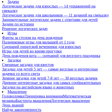
Задачи
Логические задачи для взрослых — 14 упражнений на
смекалку
Логические задачи для школьников — 11 заданий на смекалку
Занимательные логические задачи с ответами для детей
Задачи по истории
Решение логических задач
Игры
Фанты за столом на день рождения
Пальчиковые игры для малышей от 1 года
Сценарий пиратской вечеринки для взрослых
Игры для детей во время прогулки
День рождения кота — сценарий для веселого праздника
Загадки
Смешные загадки для квестов
Загадки для детей 5 лет — самые веселые и интересные
задачки со всего света
Зимние загадки для детей 7-8 лет — 30 веселых задачек
Древние интересные загадки для самых сообразительных
Загадки на английском языке о животных
Мышление
Головоломки
Тренировка внимания
Математическая
мозаика
Быстрота мышления
Логическое мышление
День знаний
Найди закономерность