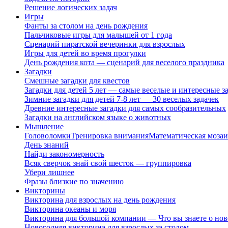
Решение логических задач
Игры
Фанты за столом на день рождения
Пальчиковые игры для малышей от 1 года
Сценарий пиратской вечеринки для взрослых
Игры для детей во время прогулки
День рождения кота — сценарий для веселого праздника
Загадки
Смешные загадки для квестов
Загадки для детей 5 лет — самые веселые и интересные за
Зимние загадки для детей 7-8 лет — 30 веселых задачек
Древние интересные загадки для самых сообразительных
Загадки на английском языке о животных
Мышление
Головоломки
Тренировка внимания
Математическая мозаи
День знаний
Найди закономерность
Всяк сверчок знай свой шесток — группировка
Убери лишнее
Фразы близкие по значению
Викторины
Викторина для взрослых на день рождения
Викторина океаны и моря
Викторина для большой компании — Что вы знаете о нов
Новогодняя викторина для взрослых за столом