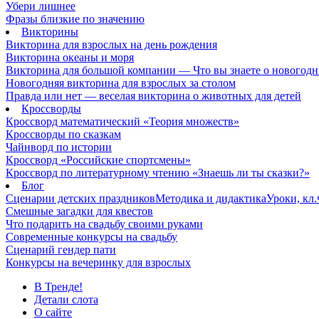
Убери лишнее
Фразы близкие по значению
Викторины
Викторина для взрослых на день рождения
Викторина океаны и моря
Викторина для большой компании — Что вы знаете о новогодн
Новогодняя викторина для взрослых за столом
Правда или нет — веселая викторина о животных для детей
Кроссворды
Кроссворд математический «Теория множеств»
Кроссворды по сказкам
Чайнворд по истории
Кроссворд «Российские спортсмены»
Кроссворд по литературному чтению «Знаешь ли ты сказки?»
Блог
Сценарии детских праздников
Методика и дидактика
Уроки, кл
Смешные загадки для квестов
Что подарить на свадьбу своими руками
Современные конкурсы на свадьбу
Сценарий гендер пати
Конкурсы на вечеринку для взрослых
В Тренде!
Детали слота
О сайте