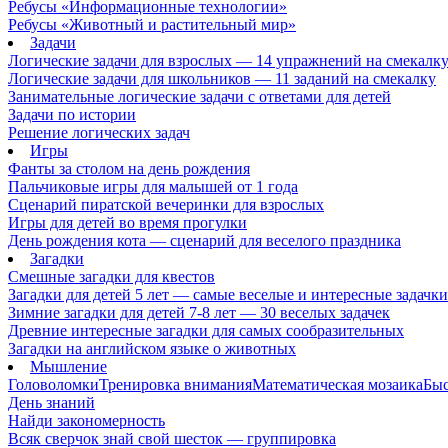
Ребусы «Информационные технологии»
Ребусы «Животный и растительный мир»
Задачи
Логические задачи для взрослых — 14 упражнений на смекалк
Логические задачи для школьников — 11 заданий на смекалку
Занимательные логические задачи с ответами для детей
Задачи по истории
Решение логических задач
Игры
Фанты за столом на день рождения
Пальчиковые игры для малышей от 1 года
Сценарий пиратской вечеринки для взрослых
Игры для детей во время прогулки
День рождения кота — сценарий для веселого праздника
Загадки
Смешные загадки для квестов
Загадки для детей 5 лет — самые веселые и интересные задачки 
Зимние загадки для детей 7-8 лет — 30 веселых задачек
Древние интересные загадки для самых сообразительных
Загадки на английском языке о животных
Мышление
Головоломки
Тренировка внимания
Математическая мозаика
Быс
День знаний
Найди закономерность
Всяк сверчок знай свой шесток — группировка