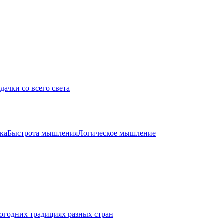
дачки со всего света
ка
Быстрота мышления
Логическое мышление
огодних традициях разных стран