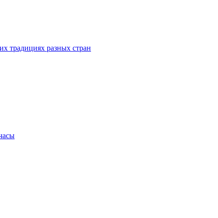
их традициях разных стран
.часы