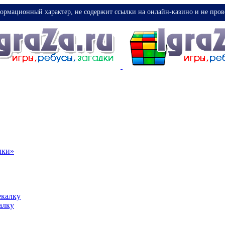
ормационный характер, не содержит ссылки на онлайн-казино и не пров
ики»
екалку
алку