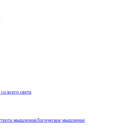
у
со всего света
трота мышления
Логическое мышление