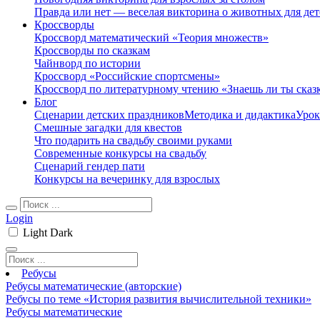
Правда или нет — веселая викторина о животных для дет
Кроссворды
Кроссворд математический «Теория множеств»
Кроссворды по сказкам
Чайнворд по истории
Кроссворд «Российские спортсмены»
Кроссворд по литературному чтению «Знаешь ли ты сказ
Блог
Сценарии детских праздников
Методика и дидактика
Урок
Смешные загадки для квестов
Что подарить на свадьбу своими руками
Современные конкурсы на свадьбу
Сценарий гендер пати
Конкурсы на вечеринку для взрослых
Login
Light
Dark
Ребусы
Ребусы математические (авторские)
Ребусы по теме «История развития вычислительной техники»
Ребусы математические