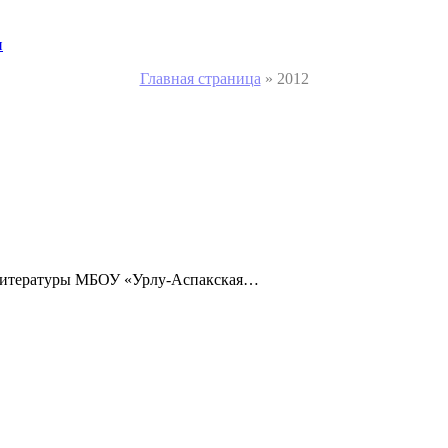
и
Главная страница
»
2012
и литературы МБОУ «Урлу-Аспакская…