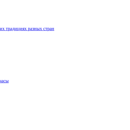
их традициях разных стран
.часы