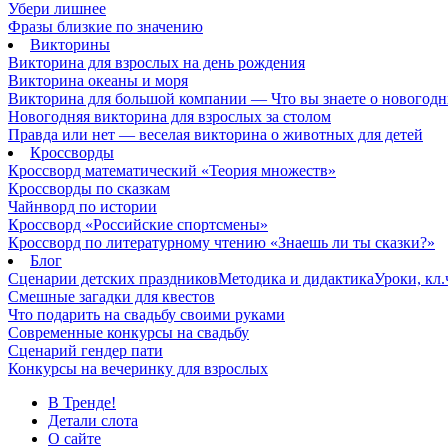
Убери лишнее
Фразы близкие по значению
Викторины
Викторина для взрослых на день рождения
Викторина океаны и моря
Викторина для большой компании — Что вы знаете о новогодн
Новогодняя викторина для взрослых за столом
Правда или нет — веселая викторина о животных для детей
Кроссворды
Кроссворд математический «Теория множеств»
Кроссворды по сказкам
Чайнворд по истории
Кроссворд «Российские спортсмены»
Кроссворд по литературному чтению «Знаешь ли ты сказки?»
Блог
Сценарии детских праздников
Методика и дидактика
Уроки, кл
Смешные загадки для квестов
Что подарить на свадьбу своими руками
Современные конкурсы на свадьбу
Сценарий гендер пати
Конкурсы на вечеринку для взрослых
В Тренде!
Детали слота
О сайте