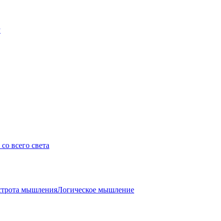
у
со всего света
трота мышления
Логическое мышление