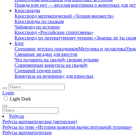
Правда или нет — веселая викторина о животных для дет
Кроссворды
Кроссворд математический «Теория множеств»
Кроссворды по сказкам
Чайнворд по истории
Кроссворд «Российские спортсмены»
Кроссворд по литературному чтению «Знаешь ли ты сказ
Блог
Сценарии детских праздников
Методика и дидактика
Урок
Смешные загадки для квестов
Что подарить на свадьбу своими руками
Современные конкурсы на свадьбу
Сценарий гендер пати
Конкурсы на вечеринку для взрослых
Login
Light
Dark
Ребусы
Ребусы математические (авторские)
Ребусы по теме «История развития вычислительной техники»
Ребусы математические