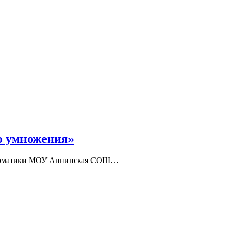
о умножения»
нформатики МОУ Аннинская СОШ…