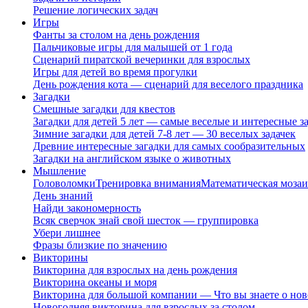
Решение логических задач
Игры
Фанты за столом на день рождения
Пальчиковые игры для малышей от 1 года
Сценарий пиратской вечеринки для взрослых
Игры для детей во время прогулки
День рождения кота — сценарий для веселого праздника
Загадки
Смешные загадки для квестов
Загадки для детей 5 лет — самые веселые и интересные за
Зимние загадки для детей 7-8 лет — 30 веселых задачек
Древние интересные загадки для самых сообразительных
Загадки на английском языке о животных
Мышление
Головоломки
Тренировка внимания
Математическая мозаи
День знаний
Найди закономерность
Всяк сверчок знай свой шесток — группировка
Убери лишнее
Фразы близкие по значению
Викторины
Викторина для взрослых на день рождения
Викторина океаны и моря
Викторина для большой компании — Что вы знаете о нов
Новогодняя викторина для взрослых за столом