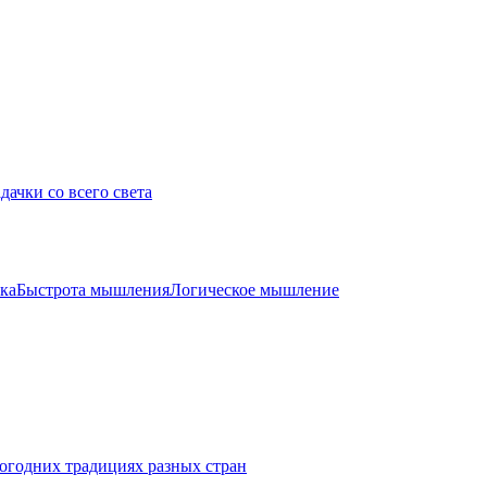
дачки со всего света
ка
Быстрота мышления
Логическое мышление
огодних традициях разных стран