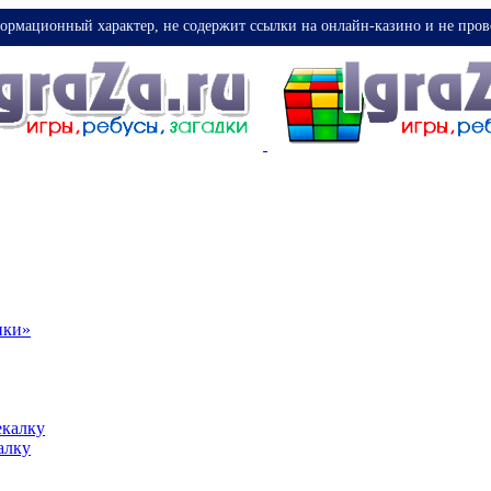
ормационный характер, не содержит ссылки на онлайн-казино и не пров
ики»
екалку
алку