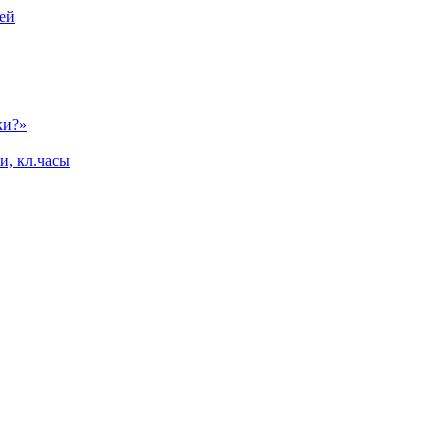
ей
ки?»
и, кл.часы