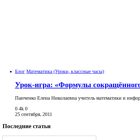
Блог
Математика (Уроки, классные часы)
Урок-игра: «Формулы сокращённог
Панченко Елена Николаевна учитель математики и и
0
4k
0
25 сентября, 2011
Последние статьи