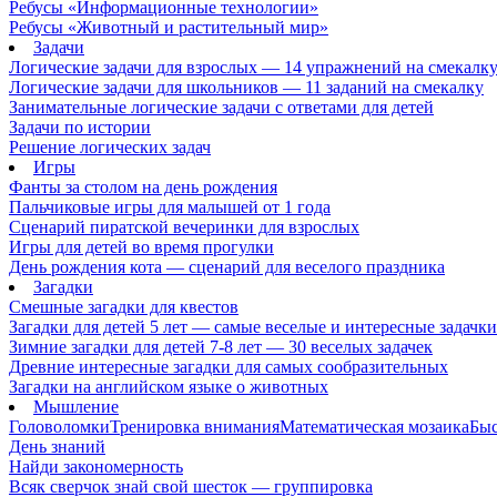
Ребусы «Информационные технологии»
Ребусы «Животный и растительный мир»
Задачи
Логические задачи для взрослых — 14 упражнений на смекалк
Логические задачи для школьников — 11 заданий на смекалку
Занимательные логические задачи с ответами для детей
Задачи по истории
Решение логических задач
Игры
Фанты за столом на день рождения
Пальчиковые игры для малышей от 1 года
Сценарий пиратской вечеринки для взрослых
Игры для детей во время прогулки
День рождения кота — сценарий для веселого праздника
Загадки
Смешные загадки для квестов
Загадки для детей 5 лет — самые веселые и интересные задачки 
Зимние загадки для детей 7-8 лет — 30 веселых задачек
Древние интересные загадки для самых сообразительных
Загадки на английском языке о животных
Мышление
Головоломки
Тренировка внимания
Математическая мозаика
Быс
День знаний
Найди закономерность
Всяк сверчок знай свой шесток — группировка