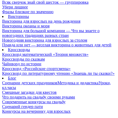
Всяк сверчок знай свой шесток — группировка
Убери лишнее
Фразы близкие по значению
Викторины
Викторина для взрослых на день рождения
Викторина океаны и моря
Викторина для большой компании — Что вы знаете о
новогодних традициях разных стран
Новогодняя викторина для взрослых за столом
Правда или нет — веселая викторина о животных для детей
Кроссворды
Кроссворд математический «Теория множеств»
Кроссворды по сказкам
Чайнворд по истории
Кроссворд «Российские спортсмены»
Кроссворд по литературному чтению «Знаешь ли ты сказки?»
Блог
Сценарии детских праздников
Методика и дидактика
Уроки,
кл.часы
Смешные загадки для квестов
Что подарить на свадьбу своими руками
Современные конкурсы на свадьбу
Сценарий гендер пати
Конкурсы на вечеринку для взрослых