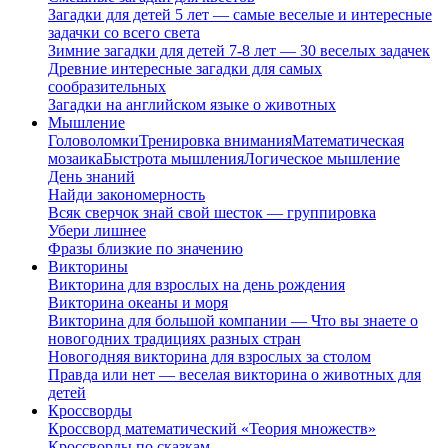
Загадки для детей 5 лет — самые веселые и интересные
задачки со всего света
Зимние загадки для детей 7-8 лет — 30 веселых задачек
Древние интересные загадки для самых
сообразительных
Загадки на английском языке о животных
Мышление
Головоломки
Тренировка внимания
Математическая
мозаика
Быстрота мышления
Логическое мышление
День знаний
Найди закономерность
Всяк сверчок знай свой шесток — группировка
Убери лишнее
Фразы близкие по значению
Викторины
Викторина для взрослых на день рождения
Викторина океаны и моря
Викторина для большой компании — Что вы знаете о
новогодних традициях разных стран
Новогодняя викторина для взрослых за столом
Правда или нет — веселая викторина о животных для
детей
Кроссворды
Кроссворд математический «Теория множеств»
Кроссворды по сказкам