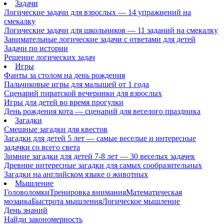
Задачи
Логические задачи для взрослых — 14 упражнений на
смекалку
Логические задачи для школьников — 11 заданий на смекалку
Занимательные логические задачи с ответами для детей
Задачи по истории
Решение логических задач
Игры
Фанты за столом на день рождения
Пальчиковые игры для малышей от 1 года
Сценарий пиратской вечеринки для взрослых
Игры для детей во время прогулки
День рождения кота — сценарий для веселого праздника
Загадки
Смешные загадки для квестов
Загадки для детей 5 лет — самые веселые и интересные
задачки со всего света
Зимние загадки для детей 7-8 лет — 30 веселых задачек
Древние интересные загадки для самых сообразительных
Загадки на английском языке о животных
Мышление
Головоломки
Тренировка внимания
Математическая
мозаика
Быстрота мышления
Логическое мышление
День знаний
Найди закономерность