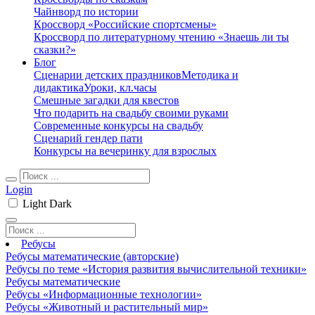
Чайнворд по истории
Кроссворд «Российские спортсмены»
Кроссворд по литературному чтению «Знаешь ли ты
сказки?»
Блог
Сценарии детских праздников
Методика и
дидактика
Уроки, кл.часы
Смешные загадки для квестов
Что подарить на свадьбу своими руками
Современные конкурсы на свадьбу
Сценарий гендер пати
Конкурсы на вечеринку для взрослых
Login
Light
Dark
Ребусы
Ребусы математические (авторские)
Ребусы по теме «История развития вычислительной техники»
Ребусы математические
Ребусы «Информационные технологии»
Ребусы «Животный и растительный мир»