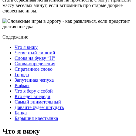
массу веселых минут, если вспомнить про старые добрые
словесные игры.
Содержание
Что я вижу
Четвертый лишний
Слова на букву “Н”
Слова-определения
Спрятанное слово
Города
Запутанная чепуха
Рифмы
Что я беру с собой
Кто едет впереди
Самый внимательный
Давайте будем шнуцать
Банка
Барышня-крестьянка
Что я вижу