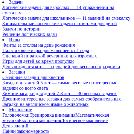
Задачи
Логические задачи для взрослых — 14 упражнений на
смекалку
Логические задачи для школьников — 11 заданий на смекалку
Занимательные логические задачи с ответами для детей
Задачи по истории
Решение логических задач
Игры
Фанты за столом на день рождения
Пальчиковые игры для малышей от 1 года
Сценарий пиратской вечеринки для взрослых
Игры для детей во время прогулки
День рождения кота — сценарий для веселого праздника
Загадки
Смешные загадки для квестов
Загадки для детей 5 лет — самые веселые и интересные
задачки со всего света
Зимние загадки для детей 7-8 лет — 30 веселых задачек
Древние интересные загадки для самых сообразительных
Загадки на английском языке о животных
Мышление
Головоломки
Тренировка внимания
Математическая
мозаика
Быстрота мышления
Логическое мышление
День знаний
Найди закономерность