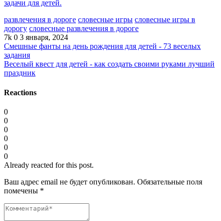
задачи для детей.
развлечения в дороге
словесные игры
словесные игры в
дорогу
словесные развлечения в дороге
7k
0
3 января, 2024
Смешные фанты на день рождения для детей - 73 веселых
задания
Веселый квест для детей - как создать своими руками лучший
праздник
Reactions
0
0
0
0
0
0
Already reacted for this post.
Ваш адрес email не будет опубликован.
Обязательные поля
помечены
*