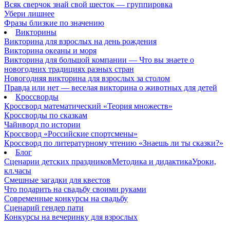
Всяк сверчок знай свой шесток — группировка
Убери лишнее
Фразы близкие по значению
Викторины
Викторина для взрослых на день рождения
Викторина океаны и моря
Викторина для большой компании — Что вы знаете о
новогодних традициях разных стран
Новогодняя викторина для взрослых за столом
Правда или нет — веселая викторина о животных для детей
Кроссворды
Кроссворд математический «Теория множеств»
Кроссворды по сказкам
Чайнворд по истории
Кроссворд «Российские спортсмены»
Кроссворд по литературному чтению «Знаешь ли ты сказки?»
Блог
Сценарии детских праздников
Методика и дидактика
Уроки,
кл.часы
Смешные загадки для квестов
Что подарить на свадьбу своими руками
Современные конкурсы на свадьбу
Сценарий гендер пати
Конкурсы на вечеринку для взрослых