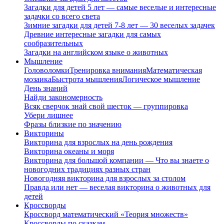
Загадки для детей 5 лет — самые веселые и интересные
задачки со всего света
Зимние загадки для детей 7-8 лет — 30 веселых задачек
Древние интересные загадки для самых
сообразительных
Загадки на английском языке о животных
Мышление
Головоломки
Тренировка внимания
Математическая
мозаика
Быстрота мышления
Логическое мышление
День знаний
Найди закономерность
Всяк сверчок знай свой шесток — группировка
Убери лишнее
Фразы близкие по значению
Викторины
Викторина для взрослых на день рождения
Викторина океаны и моря
Викторина для большой компании — Что вы знаете о
новогодних традициях разных стран
Новогодняя викторина для взрослых за столом
Правда или нет — веселая викторина о животных для
детей
Кроссворды
Кроссворд математический «Теория множеств»
Кроссворды по сказкам