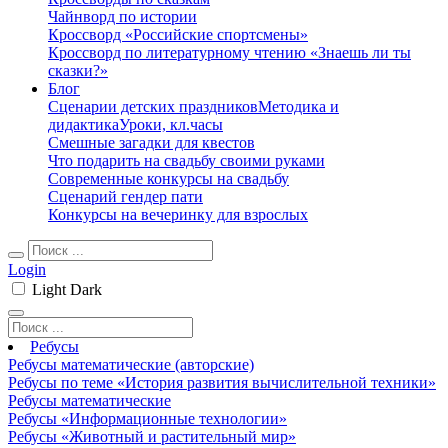
Чайнворд по истории
Кроссворд «Российские спортсмены»
Кроссворд по литературному чтению «Знаешь ли ты
сказки?»
Блог
Сценарии детских праздников
Методика и
дидактика
Уроки, кл.часы
Смешные загадки для квестов
Что подарить на свадьбу своими руками
Современные конкурсы на свадьбу
Сценарий гендер пати
Конкурсы на вечеринку для взрослых
Login
Light
Dark
Ребусы
Ребусы математические (авторские)
Ребусы по теме «История развития вычислительной техники»
Ребусы математические
Ребусы «Информационные технологии»
Ребусы «Животный и растительный мир»