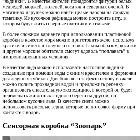
“льдинки”. В качестве жителей понадобятся фигурки белых
медведей, моржей, тюленей, косаток и северных оленей. В
магазинах игрушек можно найти целые наборы на схожую
тематику. Из кусочков рафинада можно построить иглу, в
котором будут жить северные охотники и семьями.
В более сложном варианте при использовании пластиковой
коробки в качестве моря можно приготовить желе, используя
красители синего и голубого оттенка. Таким образом, косатки
и другие морские обитатели смогут вдоволь “поплавать” в
импровизированных условиях.
В качестве льда можно использовать настоящие льдинки
созданные при помощи воды с синим красителем и формочки
для ледяных кубиков. Для большего эффекта основу из желе
можно полить прохладной водой и предложить ребенку
организовать спасательную экспедицию, в которой он будет
перемещать животных с одного берега на другой, на
небольшом кусочке льда. В качестве снега можно
использовать рисовые зерна, которые не потеряют форму при
контакте с водой.
Сенсорная коробка “Зоопарк”