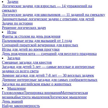
Задачи
Логические задачи для взрослых — 14 упражнений на
смекалку
Логические задачи для школьников — 11 заданий на смекалку
Занимательные логические задачи с ответами для детей
Задачи по истории
Решение логических задач
Игры
Фанты за столом на день рождения
Пальчиковые игры для малышей от 1 года
Сценарий пиратской вечеринки для взрослых
Игры для детей во время прогулки
День рождения кота — сценарий для веселого праздника
Загадки
Смешные загадки для квестов
Загадки для детей 5 лет — самые веселые и интересные
задачки со всего света
Зимние загадки для детей 7-8 лет — 30 веселых задачек
Древние интересные загадки для самых сообразительных
Загадки на английском языке о животных
Мышление
Головоломки
Тренировка внимания
Математическая
мозаика
Быстрота мышления
Логическое мышление
День знаний
Найди закономерность