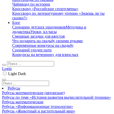
Чайнворд по истории
Кроссворд «Российские спортсмены»
Кроссворд по литературному чтению «Знаешь ли ты
сказки?»
Блог
Сценарии детских праздников
Методика и
дидактика
Уроки, кл.часы
Смешные загадки для квестов
Что подарить на свадьбу своими руками
Современные конкурсы на свадьбу
Сценарий гендер пати
Конкурсы на вечеринку для взрослых
Login
Light
Dark
Ребусы
Ребусы математические (авторские)
Ребусы по теме «История развития вычислительной техники»
Ребусы математические
Ребусы «Информационные технологии»
Ребусы «Животный и растительный мир»