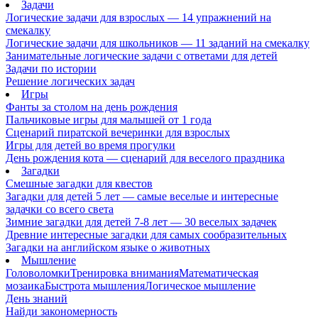
Задачи
Логические задачи для взрослых — 14 упражнений на
смекалку
Логические задачи для школьников — 11 заданий на смекалку
Занимательные логические задачи с ответами для детей
Задачи по истории
Решение логических задач
Игры
Фанты за столом на день рождения
Пальчиковые игры для малышей от 1 года
Сценарий пиратской вечеринки для взрослых
Игры для детей во время прогулки
День рождения кота — сценарий для веселого праздника
Загадки
Смешные загадки для квестов
Загадки для детей 5 лет — самые веселые и интересные
задачки со всего света
Зимние загадки для детей 7-8 лет — 30 веселых задачек
Древние интересные загадки для самых сообразительных
Загадки на английском языке о животных
Мышление
Головоломки
Тренировка внимания
Математическая
мозаика
Быстрота мышления
Логическое мышление
День знаний
Найди закономерность