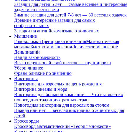
Загадки для детей 5 лет — самые веселые и интересные
задачки со всего света
Зимние загадки для детей 7-8 лет — 30 веселых задачек
Древние интересные загадки для самых
сообразительных
Загадки на английском языке о животных
Мышление
Головоломки
Тренировка внимания
Математическая
мозаика
Быстрота мышления
Логическое мышление
День знаний
Найди закономерность
Всяк сверчок знай свой шесток — группировка
Убери лишнее
Фразы близкие по значению
Викторины
Викторина для взрослых на день рождения
Викторина океаны и моря
Викторина для большой компании — Что вы знаете о
новогодних традициях разных стран
Новогодняя викторина для взрослых за столом
Правда или нет — веселая викторина о животных для
детей
Кроссворды
Кроссворд математический «Теория множеств»
Кроссворды по сказкам