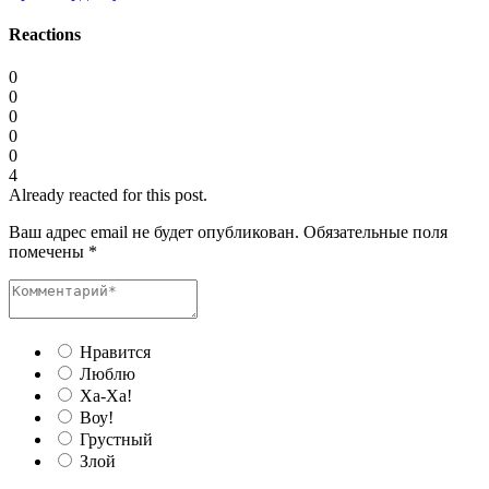
Reactions
0
0
0
0
0
4
Already reacted for this post.
Ваш адрес email не будет опубликован.
Обязательные поля
помечены
*
Нравится
Люблю
Ха-Ха!
Воу!
Грустный
Злой