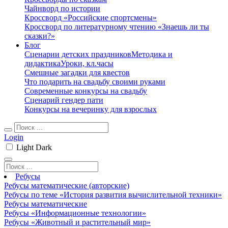
Чайнворд по истории
Кроссворд «Российские спортсмены»
Кроссворд по литературному чтению «Знаешь ли ты
сказки?»
Блог
Сценарии детских праздников
Методика и
дидактика
Уроки, кл.часы
Смешные загадки для квестов
Что подарить на свадьбу своими руками
Современные конкурсы на свадьбу
Сценарий гендер пати
Конкурсы на вечеринку для взрослых
Login
Light
Dark
Ребусы
Ребусы математические (авторские)
Ребусы по теме «История развития вычислительной техники»
Ребусы математические
Ребусы «Информационные технологии»
Ребусы «Животный и растительный мир»