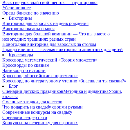
Всяк сверчок знай свой шесток — группировка
Убери лишнее
Фразы близкие по значению
Викторины
Викторина для взрослых на день рождения
Викторина океаны и моря
Викторина для большой компании — Что вы знаете о
новогодних традициях разных стран
Новогодняя викторина для взрослых за столом
Правда или нет — веселая викторина о животных для детей
Кроссворды
Кроссворд математический «Теория множеств»
Кроссворды по сказкам
Чайнворд по истории
Кроссворд «Российские спортсмены»
Кроссворд по литературному чтению «Знаешь ли ты сказки?»
Блог
Сценарии детских праздников
Методика и дидактика
Уроки,
кл.часы
Смешные загадки для квестов
Что подарить на свадьбу своими руками
Современные конкурсы на свадьбу
Сценарий гендер пати
Конкурсы на вечеринку для взрослых