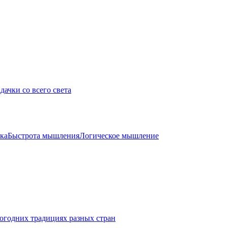
дачки со всего света
ка
Быстрота мышления
Логическое мышление
огодних традициях разных стран