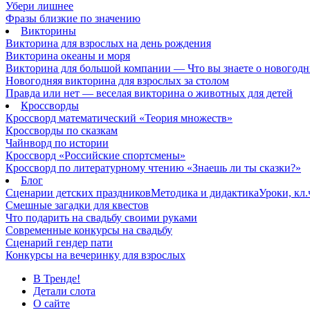
Убери лишнее
Фразы близкие по значению
Викторины
Викторина для взрослых на день рождения
Викторина океаны и моря
Викторина для большой компании — Что вы знаете о новогодн
Новогодняя викторина для взрослых за столом
Правда или нет — веселая викторина о животных для детей
Кроссворды
Кроссворд математический «Теория множеств»
Кроссворды по сказкам
Чайнворд по истории
Кроссворд «Российские спортсмены»
Кроссворд по литературному чтению «Знаешь ли ты сказки?»
Блог
Сценарии детских праздников
Методика и дидактика
Уроки, кл
Смешные загадки для квестов
Что подарить на свадьбу своими руками
Современные конкурсы на свадьбу
Сценарий гендер пати
Конкурсы на вечеринку для взрослых
В Тренде!
Детали слота
О сайте