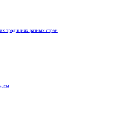
их традициях разных стран
.часы