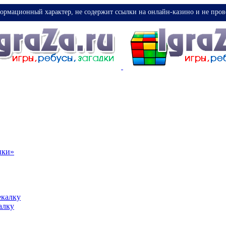
ормационный характер, не содержит ссылки на онлайн-казино и не пров
ики»
екалку
алку