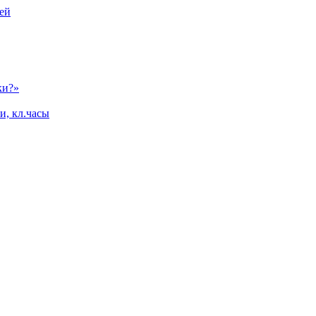
ей
ки?»
и, кл.часы