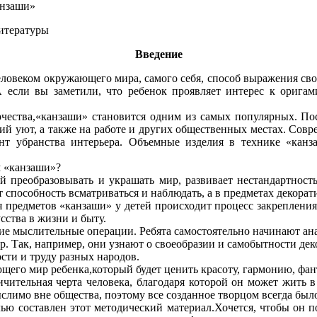
нзаши»
итературы
Введение
ловеком окружающего мира, самого себя, способ выражения свое
А если вы заметили, что ребенок проявляет интерес к орига
орчества,«канзаши» становится одним из самых популярных. По
ний уют, а также на работе и других общественных местах. Сов
нт убранства интерьера. Объемные изделия в технике «канз
м «канзаши»?
й преобразовывать и украшать мир, развивает нестандартност
 способность всматриваться и наблюдать, а в предметах декора
ия предметов «канзаши» у детей происходит процесс закреплени
сства в жизни и быту.
е мыслительные операции. Ребята самостоятельно начинают анал
ор. Так, например, они узнают о своеобразии и самобытности де
ости и труду разных народов.
щего мир ребенка,который будет ценить красоту, гармонию, фан
личительная черта человека, благодаря которой он может жить в
ыслимо вне общества, поэтому все созданное творцом всегда бы
лью составлен этот методический материал.Хочется, чтобы он 