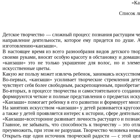
«Ка
Список л
Детское творчество — сложный процесс познания растущим че
направление деятельности, которое ему придется по душе. 
изготовлению«канзаши».
В настоящее время из всего разнообразия видов детского тв
своими руками, вносят особую красоту в обстановку и домаш
«канзаши» это не только украшение для волос, но и элеме
искусственные цветы.
Какую же пользу может извлечь ребенок, занимаясь искусство
Во-первых, «канзаши» усиливает творческие стремления дете
чувствует себя более свободным, раскрепощенным, приобретает
Во-вторых, в процессе творчества и самостоятельного создан
формируются четкие и полные представления о предметах иску
«Канзаши» помогает ребенку в его развитии и формирует многи
На занятиях искусством «канзаши» у детей развивается кругоз
а также у детей проявляется интерес к истории, сфере деятельн
«Канзаши»всесторонне развивает личность растущего и познаю
Главное, не забывать, что способность к творчеству – это от
преумножить, при этом не разрушая. Творчество человека нем
Открыть еще один источник творческой радости — с этой це