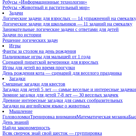
Ребусы «Информационные технологии»
Ребусы «Животный и растительный мир»
Задачи
Логические задачи для взрослых — 14 упражнений на смекалк
Логические задачи для школьников — 11 заданий на смекалку
Занимательные логические задачи с ответами для детей
Задачи по истории
Решение логических задач
Игры
Фанты за столом на день рождения
Пальчиковые игры для малышей от 1 года
Сценарий пиратской вечеринки для взрослых
Игры для детей во время прогулки
День рождения кота — сценарий для веселого праздника
Загадки
Смешные загадки для квестов
Загадки для детей 5 лет — самые веселые и интересные задачки 
Зимние загадки для детей 7-8 лет — 30 веселых задачек
Древние интересные загадки для самых сообразительных
Загадки на английском языке о животных
Мышление
Головоломки
Тренировка внимания
Математическая мозаика
Быс
День знаний
Найди закономерность
Всяк сверчок знай свой шесток — группировка