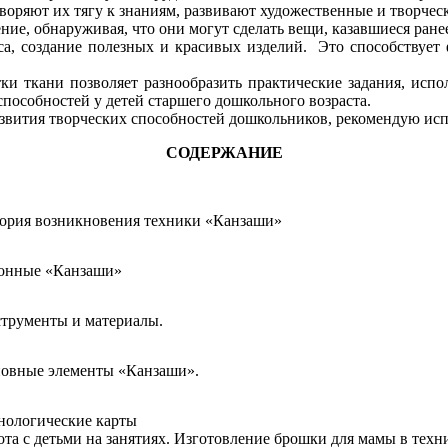
воряют их тягу к знаниям, развивают художественные и творчески
ие, обнаруживая, что они могут сделать вещи, казавшиеся ран
са, создание полезных и красивых изделий. Это способствует 
ки ткани позволяет разнообразить практические задания, испо
способностей у детей старшего дошкольного возраста.
азвития творческих способностей дошкольников, рекомендую исп
СОДЕРЖАНИЕ
ория возникновения техники «Канзаши»
онные «Канзаши»
трументы и материалы.
овные элементы «Канзаши».
нологические карты
ота с детьми на занятиях. Изготовление брошки для мамы в техн