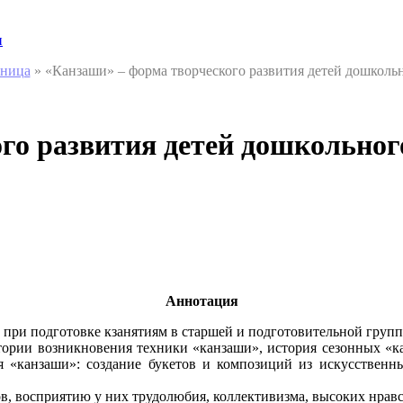
и
аница
»
«Канзаши» – форма творческого развития детей дошкольн
го развития детей дошкольног
Аннотация
при подготовке кзанятиям в старшей и подготовительной групп
тории возникновения техники «канзаши», история сезонных «к
 «канзаши»: создание букетов и композиций из искусственных
, восприятию у них трудолюбия, коллективизма, высоких нравс