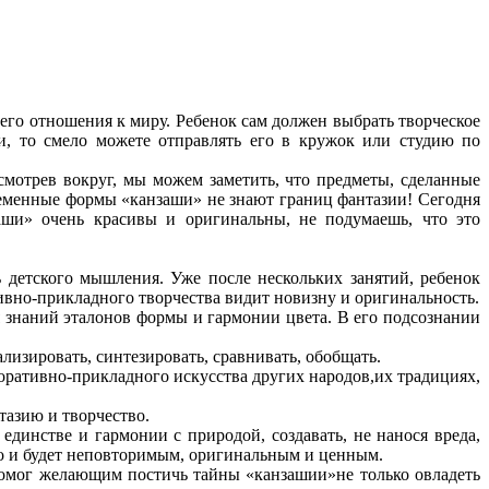
го отношения к миру. Ребенок сам должен выбрать творческое
ми, то смело можете отправлять его в кружок или студию по
смотрев вокруг, мы можем заметить, что предметы, сделанные
ременные формы «канзаши» не знают границ фантазии! Сегодня
аши» очень красивы и оригинальны, не подумаешь, что это
ь детского мышления. Уже после нескольких занятий, ребенок
тивно-прикладного творчества видит новизну и оригинальность.
я знаний эталонов формы и гармонии цвета. В его подсознании
изировать, синтезировать, сравнивать, обобщать.
коративно-прикладного искусства других народов,их традициях,
тазию и творчество.
 единстве и гармонии с природой, создавать, не нанося вреда,
ло и будет неповторимым, оригинальным и ценным.
помог желающим постичь тайны «канзашии»не только овладеть