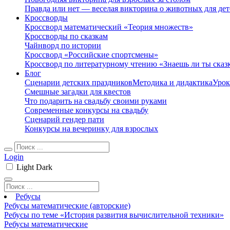
Правда или нет — веселая викторина о животных для дет
Кроссворды
Кроссворд математический «Теория множеств»
Кроссворды по сказкам
Чайнворд по истории
Кроссворд «Российские спортсмены»
Кроссворд по литературному чтению «Знаешь ли ты сказ
Блог
Сценарии детских праздников
Методика и дидактика
Урок
Смешные загадки для квестов
Что подарить на свадьбу своими руками
Современные конкурсы на свадьбу
Сценарий гендер пати
Конкурсы на вечеринку для взрослых
Login
Light
Dark
Ребусы
Ребусы математические (авторские)
Ребусы по теме «История развития вычислительной техники»
Ребусы математические