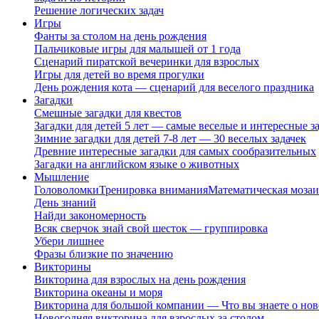
Решение логических задач
Игры
Фанты за столом на день рождения
Пальчиковые игры для малышей от 1 года
Сценарий пиратской вечеринки для взрослых
Игры для детей во время прогулки
День рождения кота — сценарий для веселого праздника
Загадки
Смешные загадки для квестов
Загадки для детей 5 лет — самые веселые и интересные за
Зимние загадки для детей 7-8 лет — 30 веселых задачек
Древние интересные загадки для самых сообразительных
Загадки на английском языке о животных
Мышление
Головоломки
Тренировка внимания
Математическая мозаи
День знаний
Найди закономерность
Всяк сверчок знай свой шесток — группировка
Убери лишнее
Фразы близкие по значению
Викторины
Викторина для взрослых на день рождения
Викторина океаны и моря
Викторина для большой компании — Что вы знаете о нов
Новогодняя викторина для взрослых за столом