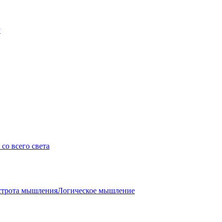
у
со всего света
трота мышления
Логическое мышление