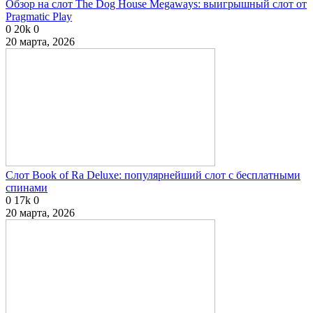
Обзор на слот The Dog House Megaways: выигрышный слот от
Pragmatic Play
0
20k
0
20 марта, 2026
Слот Book of Ra Deluxe: популярнейший слот с бесплатными
спинами
0
17k
0
20 марта, 2026