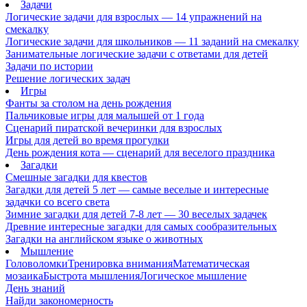
Задачи
Логические задачи для взрослых — 14 упражнений на
смекалку
Логические задачи для школьников — 11 заданий на смекалку
Занимательные логические задачи с ответами для детей
Задачи по истории
Решение логических задач
Игры
Фанты за столом на день рождения
Пальчиковые игры для малышей от 1 года
Сценарий пиратской вечеринки для взрослых
Игры для детей во время прогулки
День рождения кота — сценарий для веселого праздника
Загадки
Смешные загадки для квестов
Загадки для детей 5 лет — самые веселые и интересные
задачки со всего света
Зимние загадки для детей 7-8 лет — 30 веселых задачек
Древние интересные загадки для самых сообразительных
Загадки на английском языке о животных
Мышление
Головоломки
Тренировка внимания
Математическая
мозаика
Быстрота мышления
Логическое мышление
День знаний
Найди закономерность