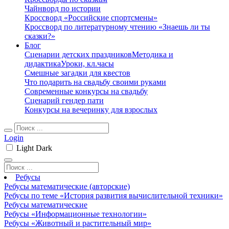
Чайнворд по истории
Кроссворд «Российские спортсмены»
Кроссворд по литературному чтению «Знаешь ли ты
сказки?»
Блог
Сценарии детских праздников
Методика и
дидактика
Уроки, кл.часы
Смешные загадки для квестов
Что подарить на свадьбу своими руками
Современные конкурсы на свадьбу
Сценарий гендер пати
Конкурсы на вечеринку для взрослых
Login
Light
Dark
Ребусы
Ребусы математические (авторские)
Ребусы по теме «История развития вычислительной техники»
Ребусы математические
Ребусы «Информационные технологии»
Ребусы «Животный и растительный мир»