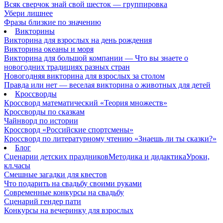
Всяк сверчок знай свой шесток — группировка
Убери лишнее
Фразы близкие по значению
Викторины
Викторина для взрослых на день рождения
Викторина океаны и моря
Викторина для большой компании — Что вы знаете о
новогодних традициях разных стран
Новогодняя викторина для взрослых за столом
Правда или нет — веселая викторина о животных для детей
Кроссворды
Кроссворд математический «Теория множеств»
Кроссворды по сказкам
Чайнворд по истории
Кроссворд «Российские спортсмены»
Кроссворд по литературному чтению «Знаешь ли ты сказки?»
Блог
Сценарии детских праздников
Методика и дидактика
Уроки,
кл.часы
Смешные загадки для квестов
Что подарить на свадьбу своими руками
Современные конкурсы на свадьбу
Сценарий гендер пати
Конкурсы на вечеринку для взрослых