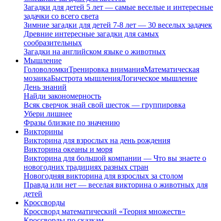
Загадки для детей 5 лет — самые веселые и интересные
задачки со всего света
Зимние загадки для детей 7-8 лет — 30 веселых задачек
Древние интересные загадки для самых
сообразительных
Загадки на английском языке о животных
Мышление
Головоломки
Тренировка внимания
Математическая
мозаика
Быстрота мышления
Логическое мышление
День знаний
Найди закономерность
Всяк сверчок знай свой шесток — группировка
Убери лишнее
Фразы близкие по значению
Викторины
Викторина для взрослых на день рождения
Викторина океаны и моря
Викторина для большой компании — Что вы знаете о
новогодних традициях разных стран
Новогодняя викторина для взрослых за столом
Правда или нет — веселая викторина о животных для
детей
Кроссворды
Кроссворд математический «Теория множеств»
Кроссворды по сказкам