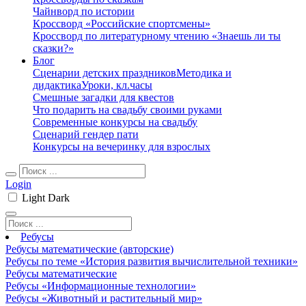
Чайнворд по истории
Кроссворд «Российские спортсмены»
Кроссворд по литературному чтению «Знаешь ли ты
сказки?»
Блог
Сценарии детских праздников
Методика и
дидактика
Уроки, кл.часы
Смешные загадки для квестов
Что подарить на свадьбу своими руками
Современные конкурсы на свадьбу
Сценарий гендер пати
Конкурсы на вечеринку для взрослых
Login
Light
Dark
Ребусы
Ребусы математические (авторские)
Ребусы по теме «История развития вычислительной техники»
Ребусы математические
Ребусы «Информационные технологии»
Ребусы «Животный и растительный мир»