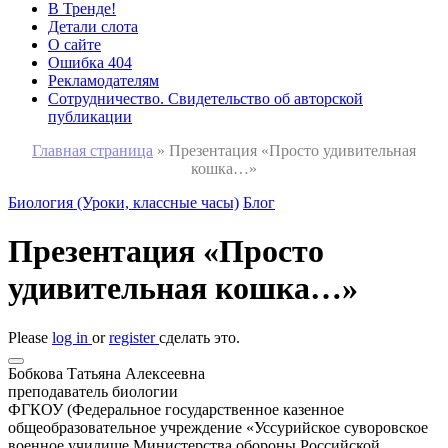
В Тренде!
Детали слота
О сайте
Ошибка 404
Рекламодателям
Сотрудничество. Свидетельство об авторской
публикации
Главная страница
»
Презентация «Просто удивительная
кошка…»
Биология (Уроки, классные часы)
Блог
Презентация «Просто
удивительная кошка…»
Please
log in
or
register
сделать это.
Бобкова Татьяна Алексеевна
преподаватель биологии
ФГКОУ (Федеральное государственное казенное
общеобразовательное учреждение «Уссурийское суворовское
военное училище Министерства обороны Российской