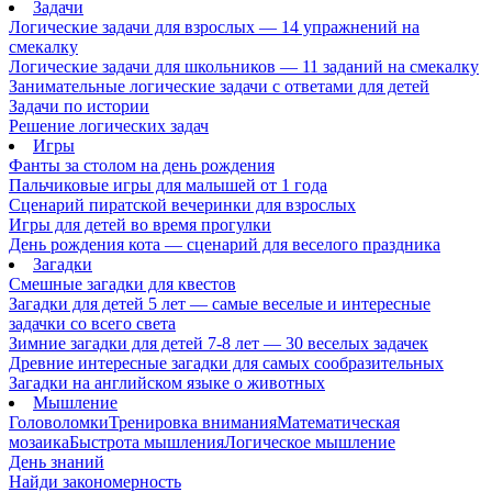
Задачи
Логические задачи для взрослых — 14 упражнений на
смекалку
Логические задачи для школьников — 11 заданий на смекалку
Занимательные логические задачи с ответами для детей
Задачи по истории
Решение логических задач
Игры
Фанты за столом на день рождения
Пальчиковые игры для малышей от 1 года
Сценарий пиратской вечеринки для взрослых
Игры для детей во время прогулки
День рождения кота — сценарий для веселого праздника
Загадки
Смешные загадки для квестов
Загадки для детей 5 лет — самые веселые и интересные
задачки со всего света
Зимние загадки для детей 7-8 лет — 30 веселых задачек
Древние интересные загадки для самых сообразительных
Загадки на английском языке о животных
Мышление
Головоломки
Тренировка внимания
Математическая
мозаика
Быстрота мышления
Логическое мышление
День знаний
Найди закономерность