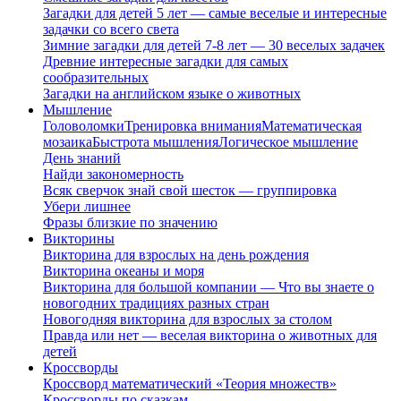
Загадки для детей 5 лет — самые веселые и интересные
задачки со всего света
Зимние загадки для детей 7-8 лет — 30 веселых задачек
Древние интересные загадки для самых
сообразительных
Загадки на английском языке о животных
Мышление
Головоломки
Тренировка внимания
Математическая
мозаика
Быстрота мышления
Логическое мышление
День знаний
Найди закономерность
Всяк сверчок знай свой шесток — группировка
Убери лишнее
Фразы близкие по значению
Викторины
Викторина для взрослых на день рождения
Викторина океаны и моря
Викторина для большой компании — Что вы знаете о
новогодних традициях разных стран
Новогодняя викторина для взрослых за столом
Правда или нет — веселая викторина о животных для
детей
Кроссворды
Кроссворд математический «Теория множеств»
Кроссворды по сказкам