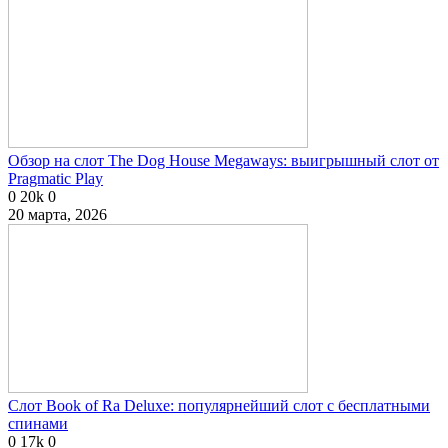
Обзор на слот The Dog House Megaways: выигрышный слот от
Pragmatic Play
0
20k
0
20 марта, 2026
Слот Book of Ra Deluxe: популярнейший слот с бесплатными
спинами
0
17k
0