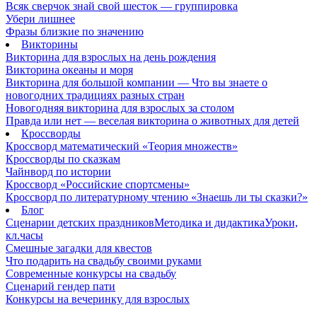
Всяк сверчок знай свой шесток — группировка
Убери лишнее
Фразы близкие по значению
Викторины
Викторина для взрослых на день рождения
Викторина океаны и моря
Викторина для большой компании — Что вы знаете о
новогодних традициях разных стран
Новогодняя викторина для взрослых за столом
Правда или нет — веселая викторина о животных для детей
Кроссворды
Кроссворд математический «Теория множеств»
Кроссворды по сказкам
Чайнворд по истории
Кроссворд «Российские спортсмены»
Кроссворд по литературному чтению «Знаешь ли ты сказки?»
Блог
Сценарии детских праздников
Методика и дидактика
Уроки,
кл.часы
Смешные загадки для квестов
Что подарить на свадьбу своими руками
Современные конкурсы на свадьбу
Сценарий гендер пати
Конкурсы на вечеринку для взрослых