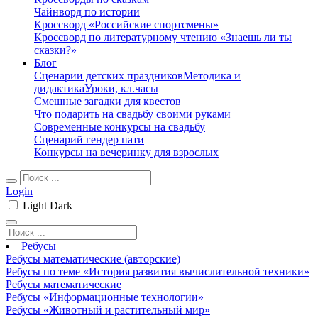
Чайнворд по истории
Кроссворд «Российские спортсмены»
Кроссворд по литературному чтению «Знаешь ли ты
сказки?»
Блог
Сценарии детских праздников
Методика и
дидактика
Уроки, кл.часы
Смешные загадки для квестов
Что подарить на свадьбу своими руками
Современные конкурсы на свадьбу
Сценарий гендер пати
Конкурсы на вечеринку для взрослых
Login
Light
Dark
Ребусы
Ребусы математические (авторские)
Ребусы по теме «История развития вычислительной техники»
Ребусы математические
Ребусы «Информационные технологии»
Ребусы «Животный и растительный мир»