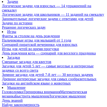
Задачи
Логические задачи для взрослых — 14 упражнений на
смекалку
Логические задачи для школьников — 11 заданий на смекалку
Занимательные логические задачи с ответами для детей
Задачи по истории
Решение логических задач
Игры
Фанты за столом на день рождения
Пальчиковые игры для малышей от 1 года
Сценарий пиратской вечеринки для взрослых
Игры для детей во время прогулки
День рождения кота — сценарий для веселого праздника
Загадки
Смешные загадки для квестов
Загадки для детей 5 лет — самые веселые и интересные
задачки со всего света
Зимние загадки для детей 7-8 лет — 30 веселых задачек
Древние интересные загадки для самых сообразительных
Загадки на английском языке о животных
Мышление
Головоломки
Тренировка внимания
Математическая
мозаика
Быстрота мышления
Логическое мышление
День знаний
Найди закономерность