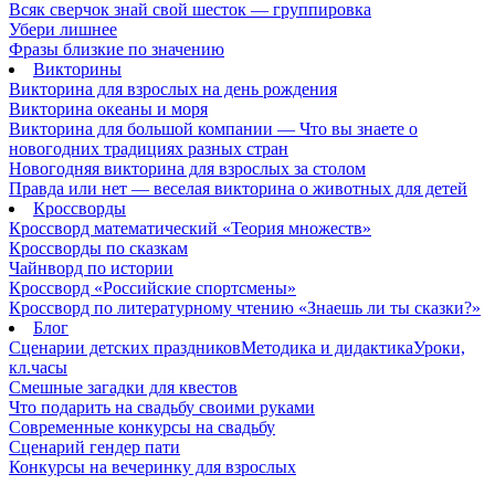
Всяк сверчок знай свой шесток — группировка
Убери лишнее
Фразы близкие по значению
Викторины
Викторина для взрослых на день рождения
Викторина океаны и моря
Викторина для большой компании — Что вы знаете о
новогодних традициях разных стран
Новогодняя викторина для взрослых за столом
Правда или нет — веселая викторина о животных для детей
Кроссворды
Кроссворд математический «Теория множеств»
Кроссворды по сказкам
Чайнворд по истории
Кроссворд «Российские спортсмены»
Кроссворд по литературному чтению «Знаешь ли ты сказки?»
Блог
Сценарии детских праздников
Методика и дидактика
Уроки,
кл.часы
Смешные загадки для квестов
Что подарить на свадьбу своими руками
Современные конкурсы на свадьбу
Сценарий гендер пати
Конкурсы на вечеринку для взрослых