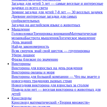
Загадки для детей 5 лет — самые веселые и интересные
задачки со всего света
Зимние загадки для детей 7-8 лет — 30 веселых задачек
Древние интересные загадки для самых
сообразительных
Загадки на английском языке о животных
Мышление
Головоломки
Тренировка внимания
Математическая
мозаика
Быстрота мышления
Логическое мышление
День знаний
Найди закономерность
Всяк сверчок знай свой шесток — группировка
Убери лишнее
Фразы близкие по значению
Викторины
Викторина для взрослых на день рождения
Викторина океаны и моря
Викторина для большой компании — Что вы знаете о
новогодних традициях разных стран
Новогодняя викторина для взрослых за столом
Правда или нет — веселая викторина о животных для
детей
Кроссворды
Кроссворд математический «Теория множеств»
Кроссворды по сказкам